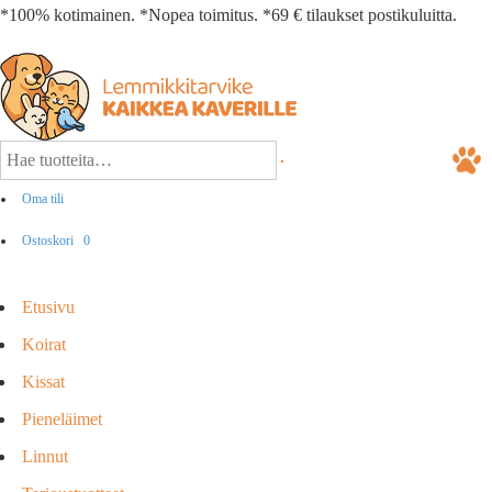
*100% kotimainen. *Nopea toimitus. *69 € tilaukset postikuluitta.
Oma tili
Ostoskori
0
Etusivu
Koirat
Kissat
Pieneläimet
Linnut