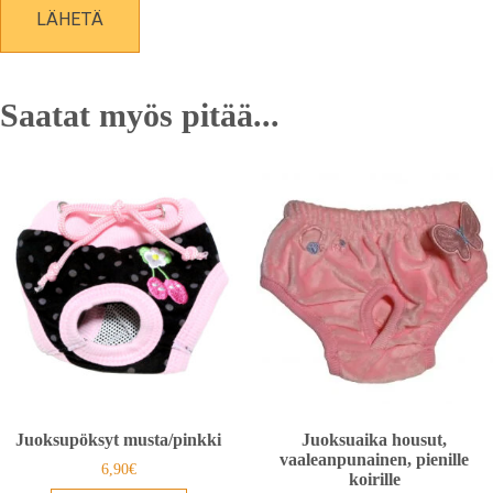
Saatat myös pitää...
Juoksupöksyt musta/pinkki
Juoksuaika housut,
vaaleanpunainen, pienille
6,90
€
koirille