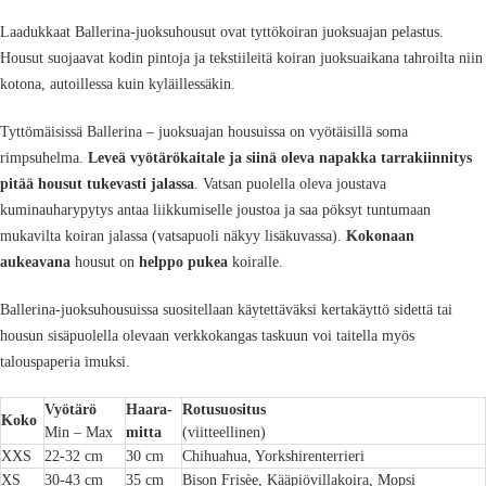
Laadukkaat Ballerina-juoksuhousut ovat tyttökoiran juoksuajan pelastus.
Housut suojaavat kodin pintoja ja tekstiileitä koiran juoksuaikana tahroilta niin
kotona, autoillessa kuin kyläillessäkin.
Tyttömäisissä Ballerina – juoksuajan housuissa on vyötäisillä soma
rimpsuhelma.
Leveä vyötärökaitale ja siinä oleva napakka tarrakiinnitys
pitää housut tukevasti jalassa
. Vatsan puolella oleva joustava
kuminauharypytys antaa liikkumiselle joustoa ja saa pöksyt tuntumaan
mukavilta koiran jalassa (vatsapuoli näkyy lisäkuvassa).
Kokonaan
aukeavana
housut on
helppo pukea
koiralle.
Ballerina-juoksuhousuissa suositellaan käytettäväksi kertakäyttö sidettä tai
housun sisäpuolella olevaan verkkokangas taskuun voi taitella myös
talouspaperia imuksi.
Vyötärö
Haara-
Rotusuositus
Koko
Min – Max
mitta
(viitteellinen)
XXS
22-32 cm
30 cm
Chihuahua, Yorkshirenterrieri
XS
30-43 cm
35 cm
Bison Frisèe, Kääpiövillakoira, Mopsi