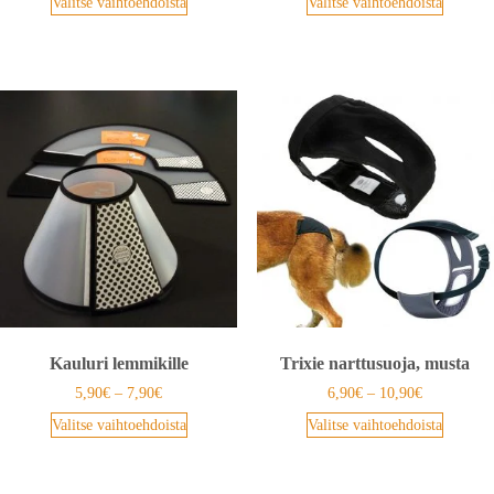
Valitse vaihtoehdoista
Valitse vaihtoehdoista
Kauluri lemmikille
Trixie narttusuoja, musta
5,90
€
–
7,90
€
6,90
€
–
10,90
€
Valitse vaihtoehdoista
Valitse vaihtoehdoista