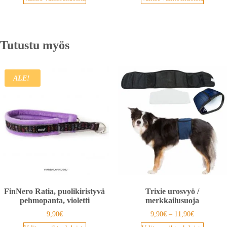
Tutustu myös
ALE!
FinNero Ratia, puolikiristyvä
Trixie urosvyö /
pehmopanta, violetti
merkkailusuoja
9,90
€
9,90
€
–
11,90
€