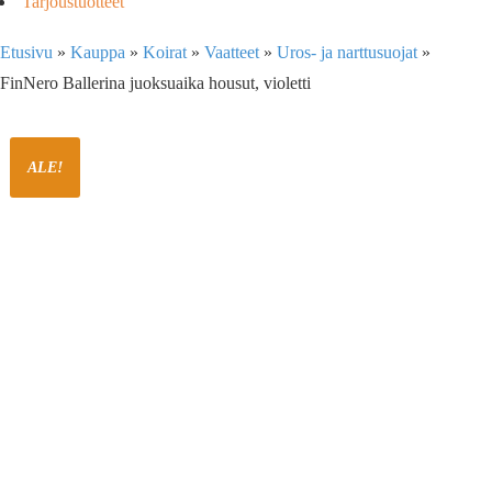
Tarjoustuotteet
Etusivu
»
Kauppa
»
Koirat
»
Vaatteet
»
Uros- ja narttusuojat
»
FinNero Ballerina juoksuaika housut, violetti
ALE!