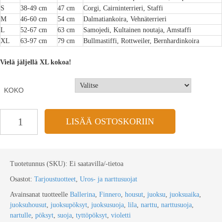
S
38-49 cm
47 cm
Corgi, Cairninterrieri, Staffi
M
46-60 cm
54 cm
Dalmatiankoira, Vehnäterrieri
L
52-67 cm
63 cm
Samojedi, Kultainen noutaja, Amstaffi
XL
63-97 cm
79 cm
Bullmastiffi, Rottweiler, Bernhardinkoira
Vielä jäljellä XL kokoa!
KOKO
LISÄÄ OSTOSKORIIN
Tuotetunnus (SKU):
Ei saatavilla/-tietoa
Osastot:
Tarjoustuotteet
,
Uros- ja narttusuojat
Avainsanat tuotteelle
Ballerina
,
Finnero
,
housut
,
juoksu
,
juoksuaika
,
juoksuhousut
,
juoksupöksyt
,
juoksusuoja
,
lila
,
narttu
,
narttusuoja
,
nartulle
,
pöksyt
,
suoja
,
tyttöpöksyt
,
violetti