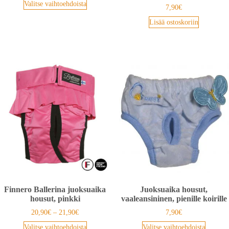
Valitse vaihtoehdoista
7,90
€
Lisää ostoskoriin
Finnero Ballerina juoksuaika
Juoksuaika housut,
housut, pinkki
vaaleansininen, pienille koirille
20,90
€
–
21,90
€
7,90
€
Valitse vaihtoehdoista
Valitse vaihtoehdoista