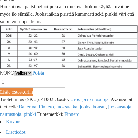
Housut ovat paitsi helpot pukea ja mukavat koiran käyttää, ovat ne
myös ilo silmälle. Juoksuaikaa piristää kummasti sekä pinkki väri että
suloinen rimpsuhelma.
KOKO
Poista
Lisää ostoskoriin
Tuotetunnus (SKU):
41002
Osasto:
Uros- ja narttusuojat
Avainsanat
tuotteelle
Ballerina
,
Finnero
,
juoksuaika
,
juoksuhousut
,
juoksusuoja
,
narttusuoja
,
pinkki
Tuotemerkki:
Finnero
Kuvaus
Lisätiedot