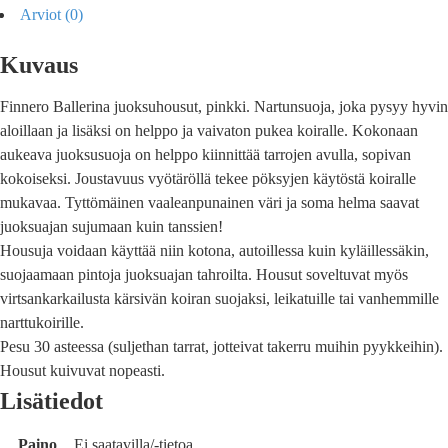
Arviot (0)
Kuvaus
Finnero Ballerina juoksuhousut, pinkki. Nartunsuoja, joka pysyy hyvin
aloillaan ja lisäksi on helppo ja vaivaton pukea koiralle. Kokonaan
aukeava juoksusuoja on helppo kiinnittää tarrojen avulla, sopivan
kokoiseksi. Joustavuus vyötäröllä tekee pöksyjen käytöstä koiralle
mukavaa. Tyttömäinen vaaleanpunainen väri ja soma helma saavat
juoksuajan sujumaan kuin tanssien!
Housuja voidaan käyttää niin kotona, autoillessa kuin kyläillessäkin,
suojaamaan pintoja juoksuajan tahroilta. Housut soveltuvat myös
virtsankarkailusta kärsivän koiran suojaksi, leikatuille tai vanhemmille
narttukoirille.
Pesu 30 asteessa (suljethan tarrat, jotteivat takerru muihin pyykkeihin).
Housut kuivuvat nopeasti.
Lisätiedot
Paino
Ei saatavilla/-tietoa