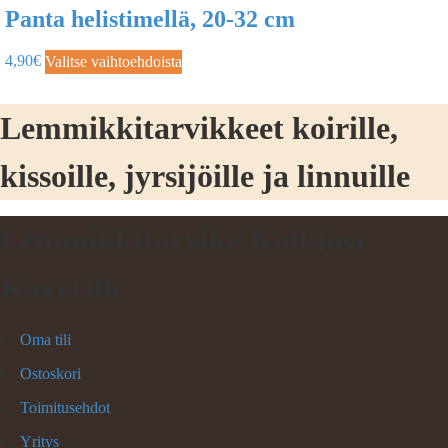
Panta helistimellä, 20-32 cm
4,90
€
Valitse vaihtoehdoista
Lemmikkitarvikkeet koirille,
kissoille, jyrsijöille ja linnuille
Lemmikkitarvike Kaikkea
Kaverille
Oma tili
Ostoskori
Toimitusehdot
Yritys