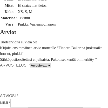
Mitat
Ei saatavilla/-tietoa
Koko
XS, S, M
Materiaali
Tekstiili
Väri
Pinkki, Vaaleanpunainen
Arviot
Tuotearvioita ei vielä ole.
Kirjoita ensimmäinen arvio tuotteelle “Finnero Ballerina juoksuaika
housut, pinkki”
Sähköpostiosoitettasi ei julkaista.
Pakolliset kentät on merkitty
*
ARVOSTELUSI
*
ARVIOSI
*
NIMI
*