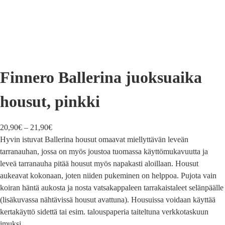
Finnero Ballerina juoksuaika
housut, pinkki
20,90
€
–
21,90
€
Hyvin istuvat Ballerina housut omaavat miellyttävän leveän
tarranauhan, jossa on myös joustoa tuomassa käyttömukavuutta ja
leveä tarranauha pitää housut myös napakasti aloillaan. Housut
aukeavat kokonaan, joten niiden pukeminen on helppoa. Pujota vain
koiran häntä aukosta ja nosta vatsakappaleen tarrakaistaleet selänpäälle
(lisäkuvassa nähtävissä housut avattuna). Housuissa voidaan käyttää
kertakäyttö sidettä tai esim. talouspaperia taiteltuna verkkotaskuun
imuksi.