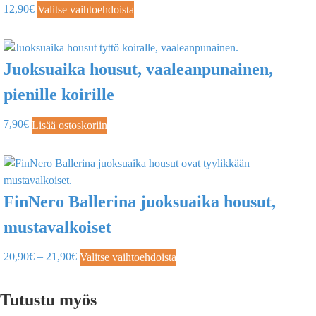
12,90
€
Valitse vaihtoehdoista
Juoksuaika housut, vaaleanpunainen,
pienille koirille
7,90
€
Lisää ostoskoriin
FinNero Ballerina juoksuaika housut,
mustavalkoiset
20,90
€
–
21,90
€
Valitse vaihtoehdoista
Tutustu myös