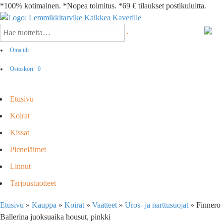
*100% kotimainen. *Nopea toimitus. *69 € tilaukset postikuluitta.
Oma tili
Ostoskori
0
Etusivu
Koirat
Kissat
Pieneläimet
Linnut
Tarjoustuotteet
Etusivu
»
Kauppa
»
Koirat
»
Vaatteet
»
Uros- ja narttusuojat
»
Finnero
Ballerina juoksuaika housut, pinkki