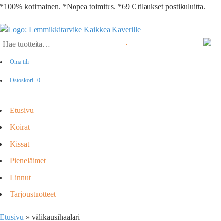
*100% kotimainen. *Nopea toimitus. *69 € tilaukset postikuluitta.
Oma tili
Ostoskori
0
Etusivu
Koirat
Kissat
Pieneläimet
Linnut
Tarjoustuotteet
Etusivu
»
välikausihaalari