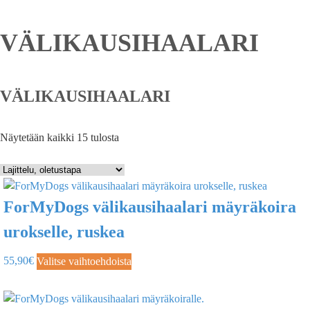
VÄLIKAUSIHAALARI
VÄLIKAUSIHAALARI
Näytetään kaikki 15 tulosta
ForMyDogs välikausihaalari mäyräkoira
urokselle, ruskea
55,90
€
Valitse vaihtoehdoista