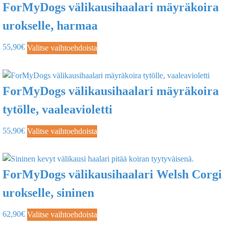
ForMyDogs välikausihaalari mäyräkoira
urokselle, harmaa
55,90
€
Valitse vaihtoehdoista
ForMyDogs välikausihaalari mäyräkoira
tytölle, vaaleavioletti
55,90
€
Valitse vaihtoehdoista
ForMyDogs välikausihaalari Welsh Corgi
urokselle, sininen
62,90
€
Valitse vaihtoehdoista