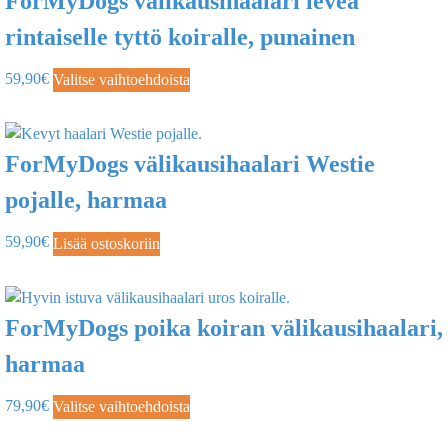
ForMyDogs välikausihaalari leveä
rintaiselle tyttö koiralle, punainen
59,90
€
Valitse vaihtoehdoista
ForMyDogs välikausihaalari Westie
pojalle, harmaa
59,90
€
Lisää ostoskoriin
ForMyDogs poika koiran välikausihaalari,
harmaa
79,90
€
Valitse vaihtoehdoista