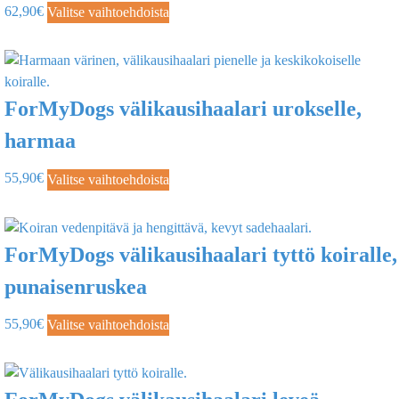
62,90
€
Valitse vaihtoehdoista
ForMyDogs välikausihaalari urokselle,
harmaa
55,90
€
Valitse vaihtoehdoista
ForMyDogs välikausihaalari tyttö koiralle,
punaisenruskea
55,90
€
Valitse vaihtoehdoista