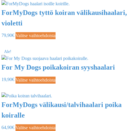
ForMyDogs tyttö koiran välikausihaalari,
violetti
79,90
€
Valitse vaihtoehdoista
Ale!
For My Dogs poikakoiran syyshaalari
19,90
€
Valitse vaihtoehdoista
ForMyDogs välikausi/talvihaalari poika
koiralle
64,90
€
Valitse vaihtoehdoista