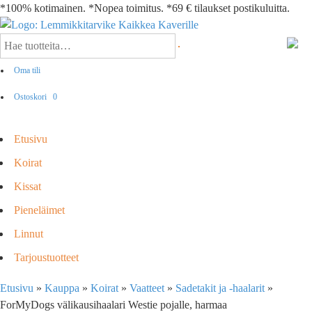
*100% kotimainen. *Nopea toimitus. *69 € tilaukset postikuluitta.
Oma tili
Ostoskori
0
Etusivu
Koirat
Kissat
Pieneläimet
Linnut
Tarjoustuotteet
Etusivu
»
Kauppa
»
Koirat
»
Vaatteet
»
Sadetakit ja -haalarit
»
ForMyDogs välikausihaalari Westie pojalle, harmaa