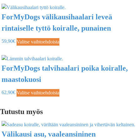
ForMyDogs välikausihaalari leveä
rintaiselle tyttö koiralle, punainen
59,90
€
Valitse vaihtoehdoista
ForMyDogs talvihaalari poika koiralle,
maastokuosi
62,90
€
Valitse vaihtoehdoista
Tutustu myös
Välikausi asu, vaaleansininen