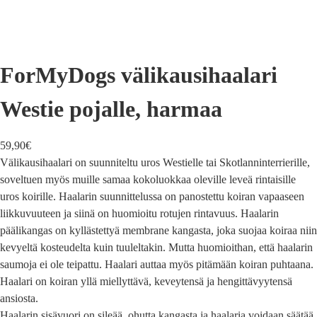
ForMyDogs välikausihaalari
Westie pojalle, harmaa
59,90
€
Välikausihaalari on suunniteltu uros Westielle tai Skotlanninterrierille,
soveltuen myös muille samaa kokoluokkaa oleville leveä rintaisille
uros koirille. Haalarin suunnittelussa on panostettu koiran vapaaseen
liikkuvuuteen ja siinä on huomioitu rotujen rintavuus. Haalarin
päälikangas on kyllästettyä membrane kangasta, joka suojaa koiraa niin
kevyeltä kosteudelta kuin tuuleltakin. Mutta huomioithan, että haalarin
saumoja ei ole teipattu. Haalari auttaa myös pitämään koiran puhtaana.
Haalari on koiran yllä miellyttävä, keveytensä ja hengittävyytensä
ansiosta.
Haalarin sisävuori on sileää, ohutta kangasta ja haalaria voidaan säätää