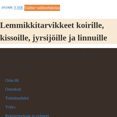
19,90
€
9,90
€
Valitse vaihtoehdoista
Lemmikkitarvikkeet koirille,
kissoille, jyrsijöille ja linnuille
Lemmikkitarvike Kaikkea
Kaverille
Oma tili
Ostoskori
Toimitusehdot
Yritys
Rekisteriseloste ja evästeet