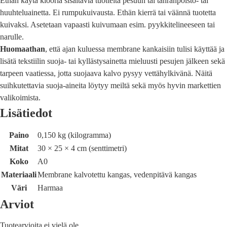
Ethän käytä klooria sisältäviä tuotteita pesuun tai tahranpoisto- tai
huuhteluainetta. Ei rumpukuivausta. Ethän kierrä tai väännä tuotetta
kuivaksi. Asetetaan vapaasti kuivumaan esim. pyykkitelineeseen tai
narulle.
Huomaathan
, että ajan kuluessa membrane kankaisiin tulisi käyttää ja
lisätä tekstiilin suoja- tai kyllästysainetta mieluusti pesujen jälkeen sekä
tarpeen vaatiessa, jotta suojaava kalvo pysyy vettähylkivänä. Näitä
suihkutettavia suoja-aineita löytyy meiltä sekä myös hyvin markettien
valikoimista.
Lisätiedot
Paino
0,150 kg (kilogramma)
Mitat
30 × 25 × 4 cm (senttimetri)
Koko
A0
Materiaali
Membrane kalvotettu kangas, vedenpitävä kangas
Väri
Harmaa
Arviot
Tuotearvioita ei vielä ole.