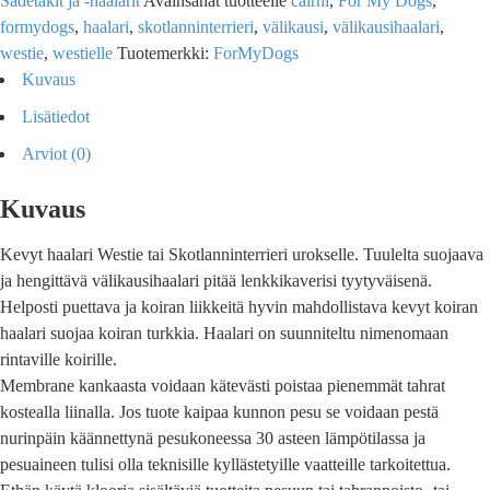
Sadetakit ja -haalarit
Avainsanat tuotteelle
cairni
,
For My Dogs
,
formydogs
,
haalari
,
skotlanninterrieri
,
välikausi
,
välikausihaalari
,
westie
,
westielle
Tuotemerkki:
ForMyDogs
Kuvaus
Lisätiedot
Arviot (0)
Kuvaus
Kevyt haalari Westie tai Skotlanninterrieri urokselle. Tuulelta suojaava
ja hengittävä välikausihaalari pitää lenkkikaverisi tyytyväisenä.
Helposti puettava ja koiran liikkeitä hyvin mahdollistava kevyt koiran
haalari suojaa koiran turkkia. Haalari on suunniteltu nimenomaan
rintaville koirille.
Membrane kankaasta voidaan kätevästi poistaa pienemmät tahrat
kostealla liinalla. Jos tuote kaipaa kunnon pesu se voidaan pestä
nurinpäin käännettynä pesukoneessa 30 asteen lämpötilassa ja
pesuaineen tulisi olla teknisille kyllästetyille vaatteille tarkoitettua.