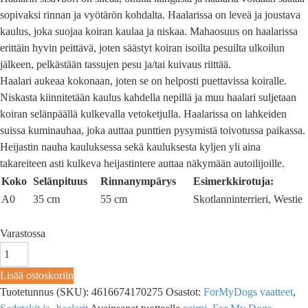
sopivaksi rinnan ja vyötärön kohdalta. Haalarissa on leveä ja joustava
kaulus, joka suojaa koiran kaulaa ja niskaa. Mahaosuus on haalarissa
erittäin hyvin peittävä, joten säästyt koiran isoilta pesuilta ulkoilun
jälkeen, pelkästään tassujen pesu ja/tai kuivaus riittää.
Haalari aukeaa kokonaan, joten se on helposti puettavissa koiralle.
Niskasta kiinnitetään kaulus kahdella nepillä ja muu haalari suljetaan
koiran selänpäällä kulkevalla vetoketjulla. Haalarissa on lahkeiden
suissa kuminauhaa, joka auttaa punttien pysymistä toivotussa paikassa.
Heijastin nauha kauluksessa sekä kauluksesta kyljen yli aina
takareiteen asti kulkeva heijastintere auttaa näkymään autoilijoille.
Koko
Selänpituus
Rinnanympärys
Esimerkkirotuja:
A0
35 cm
55 cm
Skotlanninterrieri, Westie
Varastossa
Lisää ostoskoriin
Tuotetunnus (SKU):
4616674170275
Osastot:
ForMyDogs vaatteet
,