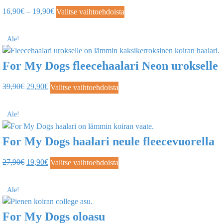
16,90
€
–
19,90
€
Valitse vaihtoehdoista
Ale!
For My Dogs fleecehaalari Neon urokselle
39,90
€
29,90
€
Valitse vaihtoehdoista
Ale!
For My Dogs haalari neule fleecevuorella
27,90
€
19,90
€
Valitse vaihtoehdoista
Ale!
For My Dogs oloasu