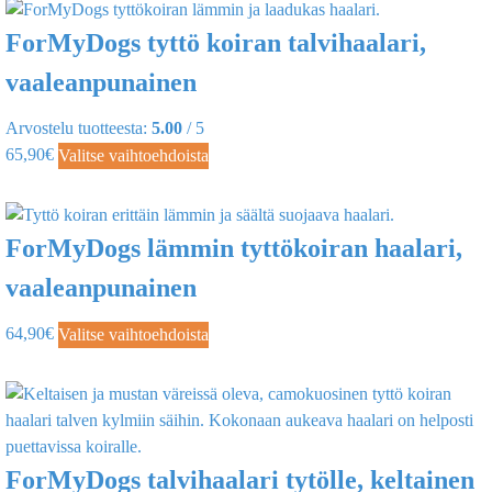
ForMyDogs tyttö koiran talvihaalari,
vaaleanpunainen
Arvostelu tuotteesta:
5.00
/ 5
65,90
€
Valitse vaihtoehdoista
ForMyDogs lämmin tyttökoiran haalari,
vaaleanpunainen
64,90
€
Valitse vaihtoehdoista
ForMyDogs talvihaalari tytölle, keltainen