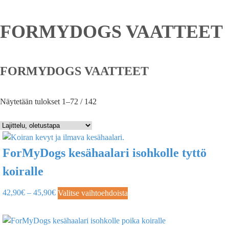
FORMYDOGS VAATTEET
FORMYDOGS VAATTEET
Näytetään tulokset 1–72 / 142
ForMyDogs kesähaalari isohkolle tyttö
koiralle
42,90
€
–
45,90
€
Valitse vaihtoehdoista