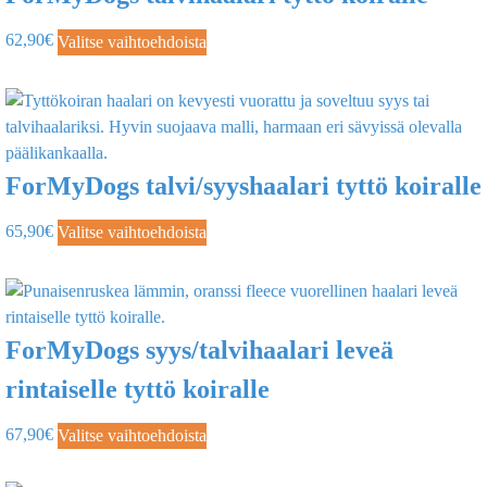
62,90
€
Valitse vaihtoehdoista
ForMyDogs talvi/syyshaalari tyttö koiralle
65,90
€
Valitse vaihtoehdoista
ForMyDogs syys/talvihaalari leveä
rintaiselle tyttö koiralle
67,90
€
Valitse vaihtoehdoista