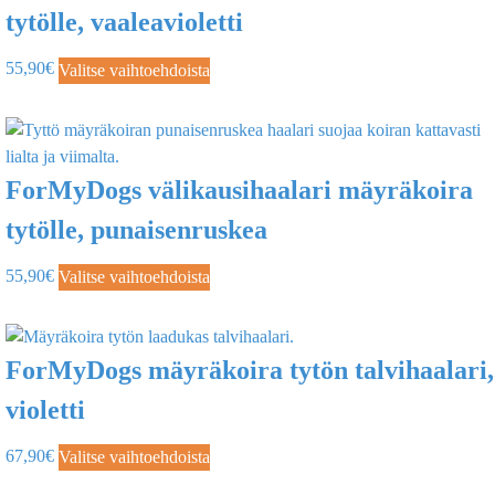
tytölle, vaaleavioletti
55,90
€
Valitse vaihtoehdoista
ForMyDogs välikausihaalari mäyräkoira
tytölle, punaisenruskea
55,90
€
Valitse vaihtoehdoista
ForMyDogs mäyräkoira tytön talvihaalari,
violetti
67,90
€
Valitse vaihtoehdoista