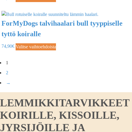
ForMyDogs talvihaalari bull tyyppiselle
tyttö koiralle
74,90
€
Valitse vaihtoehdoista
1
2
→
LEMMIKKITARVIKKEET
KOIRILLE, KISSOILLE,
JYRSIJÖILLE JA