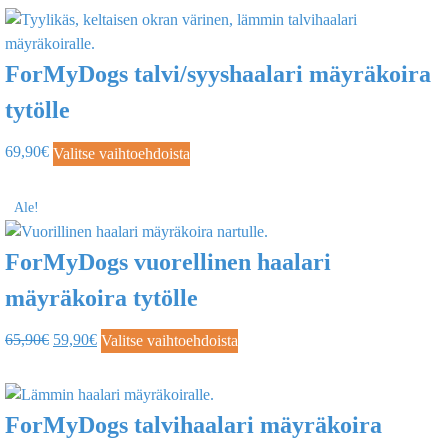
ForMyDogs talvi/syyshaalari mäyräkoira
tytölle
69,90
€
Valitse vaihtoehdoista
Ale!
ForMyDogs vuorellinen haalari
mäyräkoira tytölle
65,90
€
59,90
€
Valitse vaihtoehdoista
ForMyDogs talvihaalari mäyräkoira