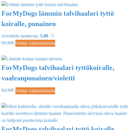
ForMyDogs lämmin talvihaalari tyttö
koiralle, punainen
Arvostelu tuotteesta:
5.00
/ 5
69,90
€
Valitse vaihtoehdoista
ForMyDogs talvihaalari tyttökoiralle,
vaaleanpunainen/violetti
64,90
€
Valitse vaihtoehdoista
ForMyDogs talvihaalari tyttö koiralle,