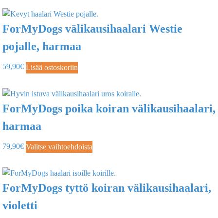
ForMyDogs välikausihaalari Westie
pojalle, harmaa
59,90
€
Lisää ostoskoriin
ForMyDogs poika koiran välikausihaalari,
harmaa
79,90
€
Valitse vaihtoehdoista
ForMyDogs tyttö koiran välikausihaalari,
violetti