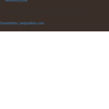
Jälleenmyyjille
©
Copyright 2026 Lemmikkitarvike Kaikkea Kaverille
Suunnittelu: janiparikka.com