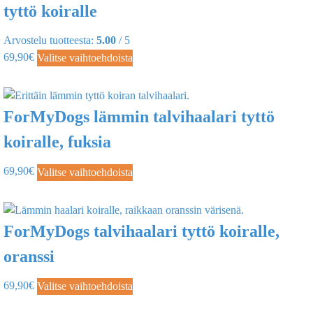
tyttö koiralle
Arvostelu tuotteesta:
5.00
/ 5
69,90
€
Valitse vaihtoehdoista
ForMyDogs lämmin talvihaalari tyttö
koiralle, fuksia
69,90
€
Valitse vaihtoehdoista
ForMyDogs talvihaalari tyttö koiralle,
oranssi
69,90
€
Valitse vaihtoehdoista