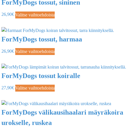
ForMyDogs tossut, sininen
26,90
€
Valitse vaihtoehdoista
ForMyDogs tossut, harmaa
26,90
€
Valitse vaihtoehdoista
ForMyDogs tossut koiralle
27,90
€
Valitse vaihtoehdoista
ForMyDogs välikausihaalari mäyräkoira
urokselle, ruskea