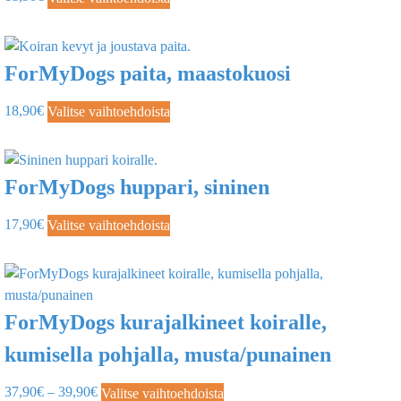
ForMyDogs paita, maastokuosi
18,90
€
Valitse vaihtoehdoista
ForMyDogs huppari, sininen
17,90
€
Valitse vaihtoehdoista
ForMyDogs kurajalkineet koiralle,
kumisella pohjalla, musta/punainen
37,90
€
–
39,90
€
Valitse vaihtoehdoista