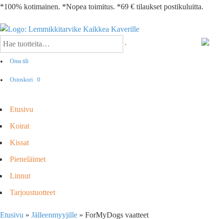
*100% kotimainen. *Nopea toimitus. *69 € tilaukset postikuluitta.
Oma tili
Ostoskori
0
Etusivu
Koirat
Kissat
Pieneläimet
Linnut
Tarjoustuotteet
Etusivu
»
Jälleenmyyjille
»
ForMyDogs vaatteet