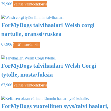
79,90
€
Valitse vaihtoehdoista
ForMyDogs talvihaalari Welsh corgi
nartulle, oranssi/ruskea
67,90
€
Lisää ostoskoriin
ForMyDogs talvihaalari Welsh Corgi
tytölle, musta/fuksia
67,90
€
Valitse vaihtoehdoista
ForMyDogs vuorellinen syys/talvi haalari,