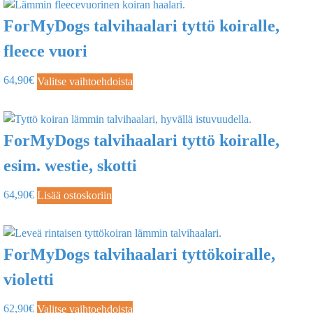
ForMyDogs talvihaalari tyttö koiralle,
fleece vuori
64,90
€
Valitse vaihtoehdoista
ForMyDogs talvihaalari tyttö koiralle,
esim. westie, skotti
64,90
€
Lisää ostoskoriin
ForMyDogs talvihaalari tyttökoiralle,
violetti
62,90
€
Valitse vaihtoehdoista