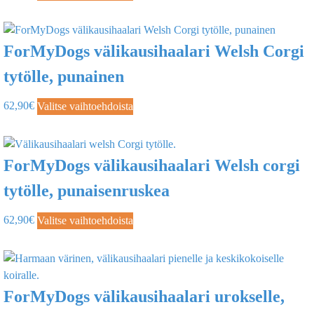
ForMyDogs välikausihaalari Welsh Corgi
tytölle, punainen
62,90
€
Valitse vaihtoehdoista
ForMyDogs välikausihaalari Welsh corgi
tytölle, punaisenruskea
62,90
€
Valitse vaihtoehdoista
ForMyDogs välikausihaalari urokselle,