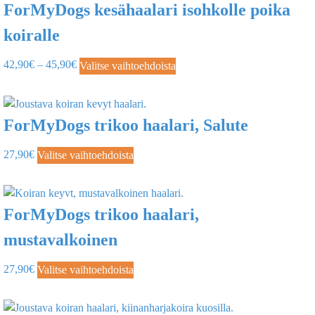
ForMyDogs kesähaalari isohkolle poika
koiralle
42,90
€
–
45,90
€
Valitse vaihtoehdoista
ForMyDogs trikoo haalari, Salute
27,90
€
Valitse vaihtoehdoista
ForMyDogs trikoo haalari,
mustavalkoinen
27,90
€
Valitse vaihtoehdoista