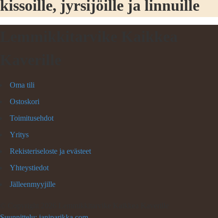
kissoille, jyrsijöille ja linnuille
Lemmikkitarvike Kaikkea
Kaverille
Oma tili
Ostoskori
Toimitusehdot
Yritys
Rekisteriseloste ja evästeet
Yhteystiedot
Jälleenmyyjille
©
Copyright 2026 Lemmikkitarvike Kaikkea Kaverille
Suunnittelu: janiparikka.com