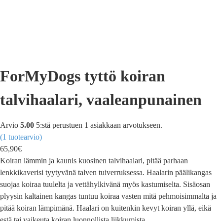
ForMyDogs tyttö koiran
talvihaalari, vaaleanpunainen
Arvio
5.00
5:stä perustuen
1
asiakkaan arvotukseen.
(
1
tuotearvio)
65,90
€
Koiran lämmin ja kaunis kuosinen talvihaalari, pitää parhaan
lenkkikaverisi tyytyvänä talven tuiverruksessa. Haalarin päälikangas
suojaa koiraa tuulelta ja vettähylkivänä myös kastumiselta. Sisäosan
plyysin kaltainen kangas tuntuu koiraa vasten mitä pehmoisimmalta ja
pitää koiran lämpimänä. Haalari on kuitenkin kevyt koiran yllä, eikä
estä tai vaikeuta koiran luonnollista liikkumista.