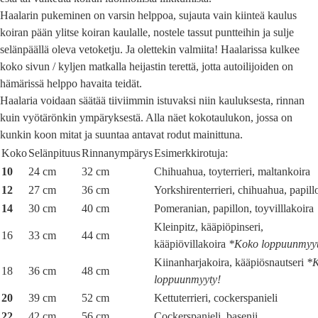
Haalarin pukeminen on varsin helppoa, sujauta vain kiinteä kaulus
koiran pään ylitse koiran kaulalle, nostele tassut puntteihin ja sulje
selänpäällä oleva vetoketju. Ja olettekin valmiita! Haalarissa kulkee
koko sivun / kyljen matkalla heijastin terettä, jotta autoilijoiden on
hämärissä helppo havaita teidät.
Haalaria voidaan säätää tiiviimmin istuvaksi niin kauluksesta, rinnan
kuin vyötärönkin ympäryksestä. Alla näet kokotaulukon, jossa on
kunkin koon mitat ja suuntaa antavat rodut mainittuna.
Koko
Selänpituus
Rinnanympärys
Esimerkkirotuja:
10
24 cm
32 cm
Chihuahua, toyterrieri, maltankoira
12
27 cm
36 cm
Yorkshirenterrieri, chihuahua, papill
14
30 cm
40 cm
Pomeranian, papillon, toyvilllakoira
Kleinpitz, kääpiöpinseri,
16
33 cm
44 cm
kääpiövillakoira
*Koko loppuunmyyt
Kiinanharjakoira, kääpiösnautseri
*
18
36 cm
48 cm
loppuunmyyty!
20
39 cm
52 cm
Kettuterrieri, cockerspanieli
22
42 cm
56 cm
Cockerspanieli, basenji