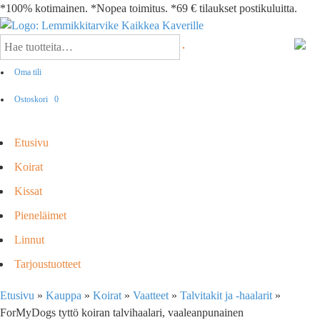
*100% kotimainen. *Nopea toimitus. *69 € tilaukset postikuluitta.
Oma tili
Ostoskori
0
Etusivu
Koirat
Kissat
Pieneläimet
Linnut
Tarjoustuotteet
Etusivu
»
Kauppa
»
Koirat
»
Vaatteet
»
Talvitakit ja -haalarit
»
ForMyDogs tyttö koiran talvihaalari, vaaleanpunainen