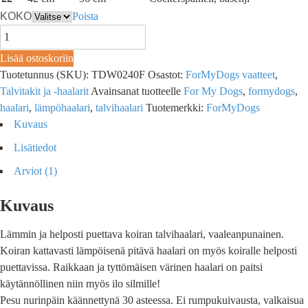
KOKO
Poista
Lisää ostoskoriin
Tuotetunnus (SKU):
TDW0240F
Osastot:
ForMyDogs vaatteet
,
Talvitakit ja -haalarit
Avainsanat tuotteelle
For My Dogs
,
formydogs
,
haalari
,
lämpöhaalari
,
talvihaalari
Tuotemerkki:
ForMyDogs
Kuvaus
Lisätiedot
Arviot (1)
Kuvaus
Lämmin ja helposti puettava koiran talvihaalari, vaaleanpunainen.
Koiran kattavasti lämpöisenä pitävä haalari on myös koiralle helposti
puettavissa. Raikkaan ja tyttömäisen värinen haalari on paitsi
käytännöllinen niin myös ilo silmille!
Pesu nurinpäin käännettynä 30 asteessa. Ei rumpukuivausta, valkaisua