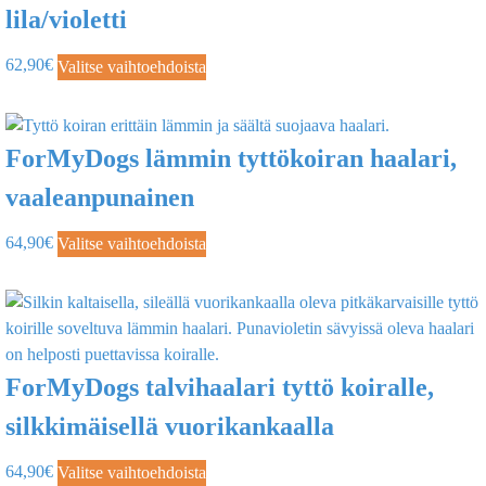
lila/violetti
62,90
€
Valitse vaihtoehdoista
ForMyDogs lämmin tyttökoiran haalari,
vaaleanpunainen
64,90
€
Valitse vaihtoehdoista
ForMyDogs talvihaalari tyttö koiralle,
silkkimäisellä vuorikankaalla
64,90
€
Valitse vaihtoehdoista