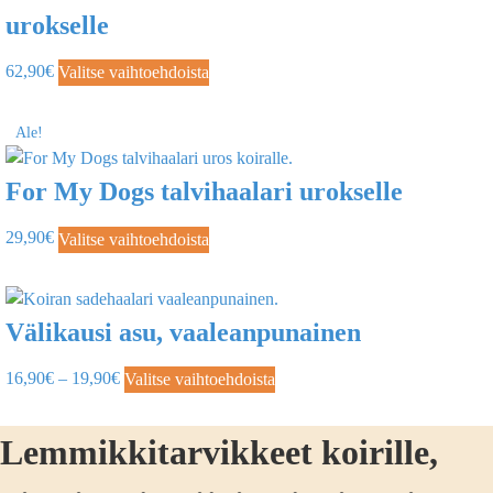
urokselle
62,90
€
Valitse vaihtoehdoista
Ale!
For My Dogs talvihaalari urokselle
29,90
€
Valitse vaihtoehdoista
Välikausi asu, vaaleanpunainen
16,90
€
–
19,90
€
Valitse vaihtoehdoista
Lemmikkitarvikkeet koirille,