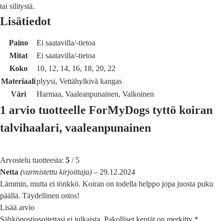
tai silitystä.
Lisätiedot
Paino
Ei saatavilla/-tietoa
Mitat
Ei saatavilla/-tietoa
Koko
10, 12, 14, 16, 18, 20, 22
Materiaali
plyysi, Vettähylkivä kangas
Väri
Harmaa, Vaaleanpunainen, Valkoinen
1 arvio tuotteelle
ForMyDogs tyttö koiran
talvihaalari, vaaleanpunainen
Arvostelu tuotteesta:
5
/ 5
Netta
(varmistettu kirjoittaja)
–
29.12.2024
Lämmin, mutta ei tönkkö. Koiran on todella helppo jopa juosta puku
päällä. Täydellinen ostos!
Lisää arvio
Sähköpostiosoitettasi ei julkaista.
Pakolliset kentät on merkitty
*