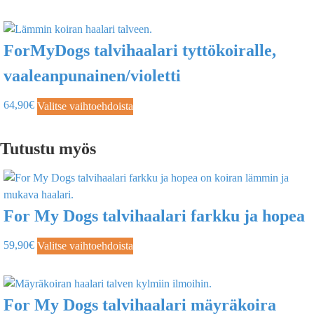
ForMyDogs talvihaalari tyttökoiralle,
vaaleanpunainen/violetti
64,90
€
Valitse vaihtoehdoista
Tutustu myös
For My Dogs talvihaalari farkku ja hopea
59,90
€
Valitse vaihtoehdoista
For My Dogs talvihaalari mäyräkoira