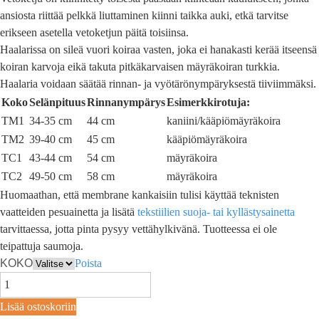
ansiosta riittää pelkkä liuttaminen kiinni taikka auki, etkä tarvitse
erikseen asetella vetoketjun päitä toisiinsa.
Haalarissa on sileä vuori koiraa vasten, joka ei hanakasti kerää itseensä
koiran karvoja eikä takuta pitkäkarvaisen mäyräkoiran turkkia.
Haalaria voidaan säätää rinnan- ja vyötärönympäryksestä tiiviimmäksi.
Koko
Selänpituus
Rinnanympärys
Esimerkkirotuja:
TM1
34-35 cm
44 cm
kaniini/kääpiömäyräkoira
TM2
39-40 cm
45 cm
kääpiömäyräkoira
TC1
43-44 cm
54 cm
mäyräkoira
TC2
49-50 cm
58 cm
mäyräkoira
Huomaathan, että membrane kankaisiin tulisi käyttää teknisten
vaatteiden pesuainetta ja lisätä
tekstiilien suoja- tai kyllästysainetta
tarvittaessa, jotta pinta pysyy vettähylkivänä. Tuotteessa ei ole
teipattuja saumoja.
KOKO
Poista
Lisää ostoskoriin