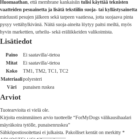
Huomaathan
, että membrane kankaisiin
tulisi käyttää teknisten
vaatteiden pesuainetta ja lisätä tekstiilin suoja- tai kyllästysainetta
mieluusti pesujen jälkeen sekä tarpeen vaatiessa, jotta suojaava pinta
pysyy vettähylkivänä. Näitä suoja-aineita löytyy paitsi meiltä, myös
hyvin markettien, urheilu- sekä eräliikkeiden valikoimista.
Lisätiedot
Paino
Ei saatavilla/-tietoa
Mitat
Ei saatavilla/-tietoa
Koko
TM1, TM2, TC1, TC2
Materiaali
polyesteri
Väri
punaisen ruskea
Arviot
Tuotearvioita ei vielä ole.
Kirjoita ensimmäinen arvio tuotteelle “ForMyDogs välikausihaalari
mäyräkoira tytölle, punaisenruskea”
Sähköpostiosoitettasi ei julkaista.
Pakolliset kentät on merkitty
*