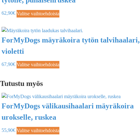
tytölle, punaisenruskea
62,90
€
Valitse vaihtoehdoista
ForMyDogs mäyräkoira tytön talvihaalari,
violetti
67,90
€
Valitse vaihtoehdoista
Tutustu myös
ForMyDogs välikausihaalari mäyräkoira
urokselle, ruskea
55,90
€
Valitse vaihtoehdoista