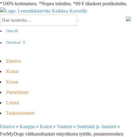
*100% kotimainen. *Nopea toimitus. *69 € tilaukset postikuluitta.
Oma tili
Ostoskori
0
Etusivu
Koirat
Kissat
Pieneläimet
Linnut
Tarjoustuotteet
Etusivu
»
Kauppa
»
Koirat
»
Vaatteet
»
Sadetakit ja -haalarit
»
ForMyDogs välikausihaalari mäyräkoira tytölle, punaisenruskea