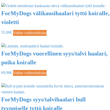
ForMyDogs välikausihaalari tyttö koiralle,
violetti
55,90
€
Valitse vaihtoehdoista
ForMyDogs vuorellinen syys/talvi haalari,
poika koiralle
69,90
€
Valitse vaihtoehdoista
ForMyDogs syys/talvihaalari bull
tyyppiselle tyttö koiralle