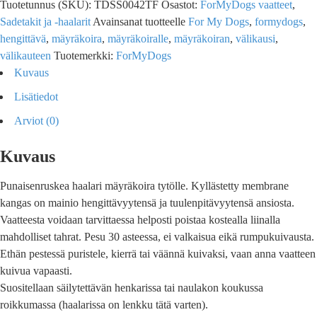
Tuotetunnus (SKU):
TDSS0042TF
Osastot:
ForMyDogs vaatteet
,
Sadetakit ja -haalarit
Avainsanat tuotteelle
For My Dogs
,
formydogs
,
hengittävä
,
mäyräkoira
,
mäyräkoiralle
,
mäyräkoiran
,
välikausi
,
välikauteen
Tuotemerkki:
ForMyDogs
Kuvaus
Lisätiedot
Arviot (0)
Kuvaus
Punaisenruskea haalari mäyräkoira tytölle. Kyllästetty membrane
kangas on mainio hengittävyytensä ja tuulenpitävyytensä ansiosta.
Vaatteesta voidaan tarvittaessa helposti poistaa kostealla liinalla
mahdolliset tahrat. Pesu 30 asteessa, ei valkaisua eikä rumpukuivausta.
Ethän pestessä puristele, kierrä tai väännä kuivaksi, vaan anna vaatteen
kuivua vapaasti.
Suositellaan säilytettävän henkarissa tai naulakon koukussa
roikkumassa (haalarissa on lenkku tätä varten).