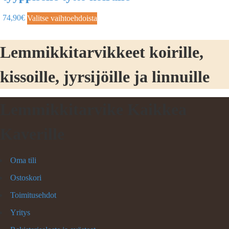
74,90
€
Valitse vaihtoehdoista
Lemmikkitarvikkeet koirille,
kissoille, jyrsijöille ja linnuille
Lemmikkitarvike Kaikkea
Kaverille
Oma tili
Ostoskori
Toimitusehdot
Yritys