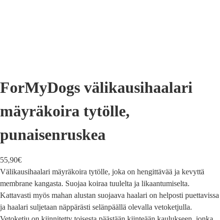
ForMyDogs välikausihaalari
mäyräkoira tytölle,
punaisenruskea
55,90
€
Välikausihaalari mäyräkoira tytölle, joka on hengittävää ja kevyttä
membrane kangasta. Suojaa koiraa tuulelta ja likaantumiselta.
Kattavasti myös mahan alustan suojaava haalari on helposti puettavissa
ja haalari suljetaan näppärästi selänpäällä olevalla vetoketjulla.
Vetoketju on kiinnitetty toisesta päästään kiinteään kaulukseen, jonka