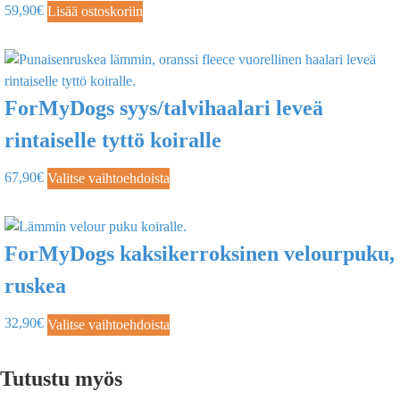
59,90
€
Lisää ostoskoriin
ForMyDogs syys/talvihaalari leveä
rintaiselle tyttö koiralle
67,90
€
Valitse vaihtoehdoista
ForMyDogs kaksikerroksinen velourpuku,
ruskea
32,90
€
Valitse vaihtoehdoista
Tutustu myös