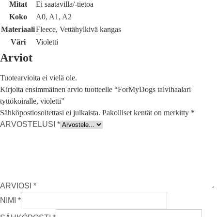
Mitat
Ei saatavilla/-tietoa
Koko
A0, A1, A2
Materiaali
Fleece, Vettähylkivä kangas
Väri
Violetti
Arviot
Tuotearvioita ei vielä ole.
Kirjoita ensimmäinen arvio tuotteelle “ForMyDogs talvihaalari
tyttökoiralle, violetti”
Sähköpostiosoitettasi ei julkaista.
Pakolliset kentät on merkitty
*
ARVOSTELUSI
*
ARVIOSI
*
NIMI
*