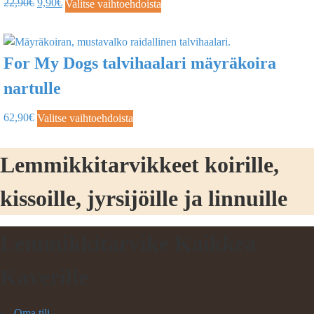
22,90
€
9,90
€
Valitse vaihtoehdoista
For My Dogs talvihaalari mäyräkoira
nartulle
62,90
€
Valitse vaihtoehdoista
Lemmikkitarvikkeet koirille,
kissoille, jyrsijöille ja linnuille
Lemmikkitarvike Kaikkea
Kaverille
Oma tili