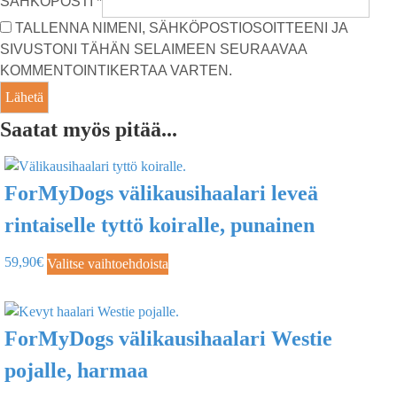
SÄHKÖPOSTI
*
TALLENNA NIMENI, SÄHKÖPOSTIOSOITTEENI JA
SIVUSTONI TÄHÄN SELAIMEEN SEURAAVAA
KOMMENTOINTIKERTAA VARTEN.
Saatat myös pitää...
ForMyDogs välikausihaalari leveä
rintaiselle tyttö koiralle, punainen
59,90
€
Valitse vaihtoehdoista
ForMyDogs välikausihaalari Westie
pojalle, harmaa