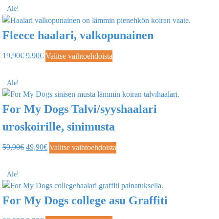
Ale!
Fleece haalari, valkopunainen
19,90
€
9,90
€
Valitse vaihtoehdoista
Ale!
For My Dogs Talvi/syyshaalari
uroskoirille, sinimusta
59,90
€
49,90
€
Valitse vaihtoehdoista
Ale!
For My Dogs college asu Graffiti