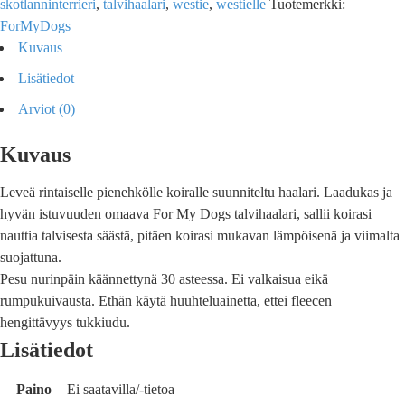
skotlanninterrieri
,
talvihaalari
,
westie
,
westielle
Tuotemerkki:
ForMyDogs
Kuvaus
Lisätiedot
Arviot (0)
Kuvaus
Leveä rintaiselle pienehkölle koiralle suunniteltu haalari. Laadukas ja
hyvän istuvuuden omaava For My Dogs talvihaalari, sallii koirasi
nauttia talvisesta säästä, pitäen koirasi mukavan lämpöisenä ja viimalta
suojattuna.
Pesu nurinpäin käännettynä 30 asteessa. Ei valkaisua eikä
rumpukuivausta. Ethän käytä huuhteluainetta, ettei fleecen
hengittävyys tukkiudu.
Lisätiedot
Paino
Ei saatavilla/-tietoa