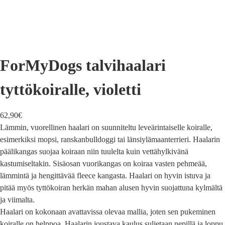
ForMyDogs talvihaalari
tyttökoiralle, violetti
62,90
€
Lämmin, vuorellinen haalari on suunniteltu leveärintaiselle koiralle,
esimerkiksi mopsi, ranskanbulldoggi tai länsiylämaanterrieri. Haalarin
päälikangas suojaa koiraan niin tuulelta kuin vettähylkivänä
kastumiseltakin. Sisäosan vuorikangas on koiraa vasten pehmeää,
lämmintä ja hengittävää fleece kangasta. Haalari on hyvin istuva ja
pitää myös tyttökoiran herkän mahan alusen hyvin suojattuna kylmältä
ja viimalta.
Haalari on kokonaan avattavissa olevaa mallia, joten sen pukeminen
koiralle on helppoa. Haalarin joustava kaulus suljetaan nepillä ja loppu