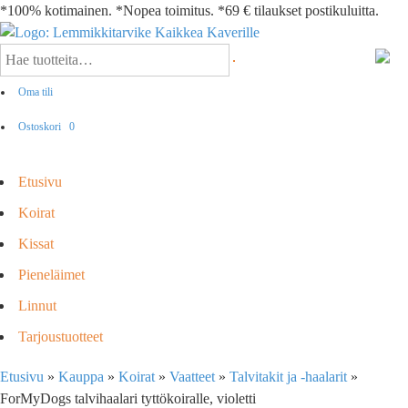
*100% kotimainen. *Nopea toimitus. *69 € tilaukset postikuluitta.
Oma tili
Ostoskori
0
Etusivu
Koirat
Kissat
Pieneläimet
Linnut
Tarjoustuotteet
Etusivu
»
Kauppa
»
Koirat
»
Vaatteet
»
Talvitakit ja -haalarit
»
ForMyDogs talvihaalari tyttökoiralle, violetti