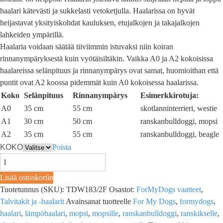
haalari kätevästi ja sukkelasti vetoketjulla. Haalarissa on hyvät
heijastavat yksityiskohdat kauluksen, etujalkojen ja takajalkojen
lahkeiden ympärillä.
Haalaria voidaan säätää tiiviimmin istuvaksi niin koiran
rinnanympäryksestä kuin vyötäisiltäkin. Vaikka A0 ja A2 kokoisissa
haalareissa selänpituus ja rinnanympärys ovat samat, huomioithan että
puntit ovat A2 koossa pidemmät kuin A0 kokoisessa haalarissa.
Koko
Selänpituus
Rinnanympärys
Esimerkkirotuja:
A0
35 cm
55 cm
skotlanninterrieri, westie
A1
30 cm
50 cm
ranskanbulldoggi, mopsi
A2
35 cm
55 cm
ranskanbulldoggi, beagle
KOKO
Poista
Lisää ostoskoriin
Tuotetunnus (SKU):
TDW183/2F
Osastot:
ForMyDogs vaatteet
,
Talvitakit ja -haalarit
Avainsanat tuotteelle
For My Dogs
,
formydogs
,
haalari
,
lämpöhaalari
,
mopsi
,
mopsille
,
ranskanbulldoggi
,
ranskikselle
,