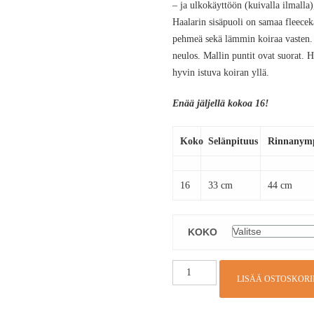
– ja ulkokäyttöön (kuivalla ilmalla)
Haalarin sisäpuoli on samaa fleece
pehmeä sekä lämmin koiraa vasten. H
neulos. Mallin puntit ovat suorat. 
hyvin istuva koiran yllä.
Enää jäljellä kokoa 16!
Koko
Selänpituus
Rinnanym
16
33 cm
44 cm
KOKO
LISÄÄ OSTOSKORI