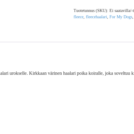
Tuotetunnus (SKU):
Ei saatavilla/-
fleece
,
fleecehaalari
,
For My Dogs
ari urokselle. Kirkkaan värinen haalari poika koiralle, joka soveltuu k