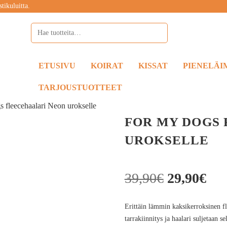
tikuluitta.
ETUSIVU
KOIRAT
KISSAT
PIENELÄI
TARJOUSTUOTTEET
 fleecehaalari Neon urokselle
FOR MY DOGS
UROKSELLE
39,90
€
29,90
€
Erittäin lämmin kaksikerroksinen fl
tarrakiinnitys ja haalari suljetaan s