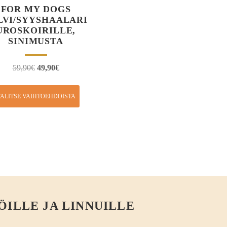
FOR MY DOGS
LVI/SYYSHAALARI
UROSKOIRILLE,
SINIMUSTA
59,90
€
49,90
€
ALITSE VAIHTOEHDOISTA
ÖILLE JA LINNUILLE