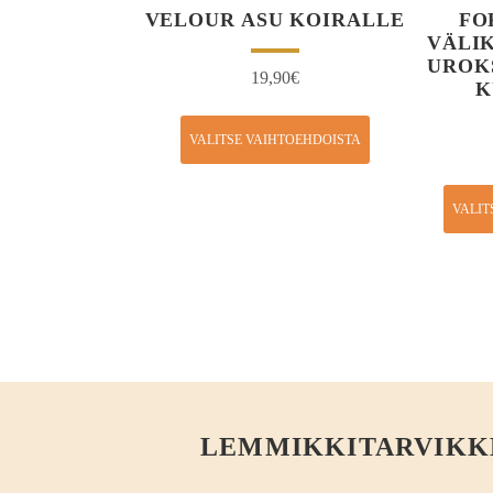
VELOUR ASU KOIRALLE
FO
VÄLI
UROK
19,90
€
K
VALITSE VAIHTOEHDOISTA
VALIT
LEMMIKKITARVIKKEE