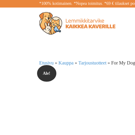
*100% kotimainen. *Nopea toimitus. *69 € tilaukset pos
Etusivu
»
Kauppa
»
Tarjoustuotteet
»
For My Dogs
Ale!