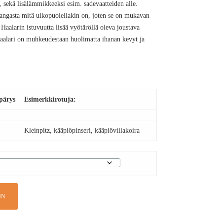
, sekä lisälämmikkeeksi esim. sadevaatteiden alle.
kangasta mitä ulkopuolellakin on, joten se on mukavan
aalarin istuvuutta lisää vyötäröllä oleva joustava
Haalari on muhkeudestaan huolimatta ihanan kevyt ja
pärys
Esimerkkirotuja:
Kleinpitz, kääpiöpinseri, kääpiövillakoira
IN