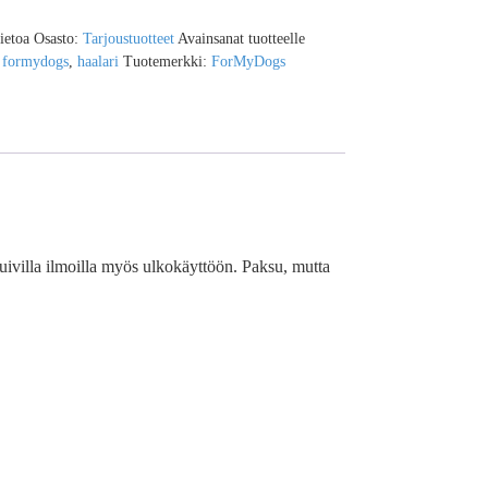
tietoa
Osasto:
Tarjoustuotteet
Avainsanat tuotteelle
,
formydogs
,
haalari
Tuotemerkki:
ForMyDogs
uivilla ilmoilla myös ulkokäyttöön. Paksu, mutta