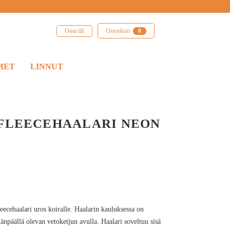
Oma tili
Ostoskori
0
MET
LINNUT
 FLEECEHAALARI NEON
eecehaalari uros koiralle. Haalarin kauluksessa on
elänpäällä olevan vetoketjun avulla. Haalari soveltuu sisä