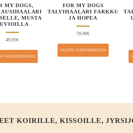
R MY DOGS,
FOR MY DOGS
KAUSIHAALARI
TALVIHAALARI FARKKU
TA
SELLE, MUSTA
JA HOPEA
UVIOILLA
59,90
€
49,95
€
VALITSE VAIHTOEHDOISTA
SE VAIHTOEHDOISTA
V
T KOIRILLE, KISSOILLE, JYRSIJ