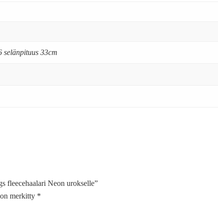
6 selänpituus 33cm
s fleecehaalari Neon urokselle”
t on merkitty
*