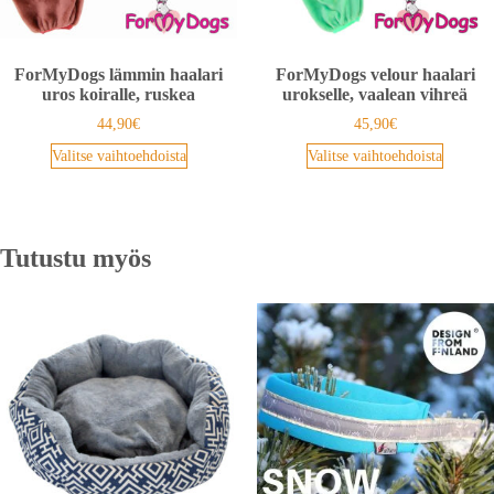
ForMyDogs lämmin haalari
ForMyDogs velour haalari
uros koiralle, ruskea
urokselle, vaalean vihreä
44,90
€
45,90
€
Valitse vaihtoehdoista
Valitse vaihtoehdoista
Tutustu myös