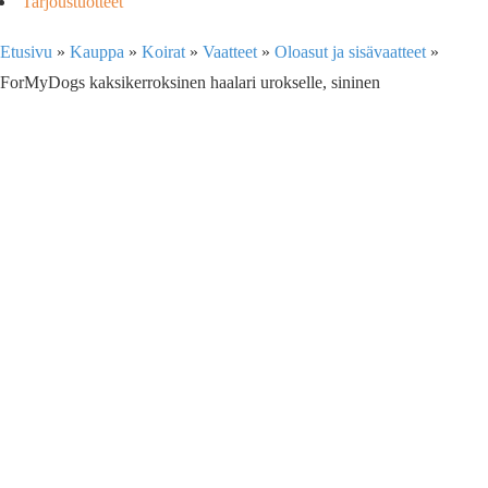
Tarjoustuotteet
Etusivu
»
Kauppa
»
Koirat
»
Vaatteet
»
Oloasut ja sisävaatteet
»
ForMyDogs kaksikerroksinen haalari urokselle, sininen