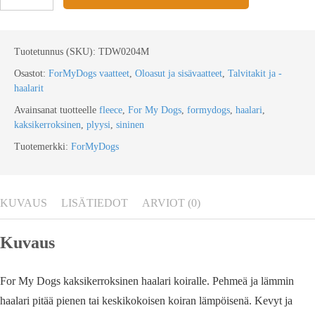
Tuotetunnus (SKU):
TDW0204M
Osastot:
ForMyDogs vaatteet
,
Oloasut ja sisävaatteet
,
Talvitakit ja -
haalarit
Avainsanat tuotteelle
fleece
,
For My Dogs
,
formydogs
,
haalari
,
kaksikerroksinen
,
plyysi
,
sininen
Tuotemerkki:
ForMyDogs
KUVAUS
LISÄTIEDOT
ARVIOT (0)
Kuvaus
For My Dogs kaksikerroksinen haalari koiralle. Pehmeä ja lämmin
haalari pitää pienen tai keskikokoisen koiran lämpöisenä. Kevyt ja