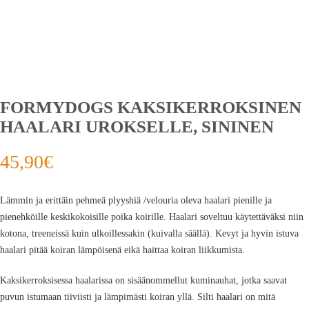
FORMYDOGS KAKSIKERROKSINEN
HAALARI UROKSELLE, SININEN
45,90
€
Lämmin ja erittäin pehmeä plyyshiä /velouria oleva haalari pienille ja
pienehköille keskikokoisille poika koirille. Haalari soveltuu käytettäväksi niin
kotona, treeneissä kuin ulkoillessakin (kuivalla säällä). Kevyt ja hyvin istuva
haalari pitää koiran lämpöisenä eikä haittaa koiran liikkumista.
Kaksikerroksisessa haalarissa on sisäänommellut kuminauhat, jotka saavat
puvun istumaan tiiviisti ja lämpimästi koiran yllä. Silti haalari on mitä