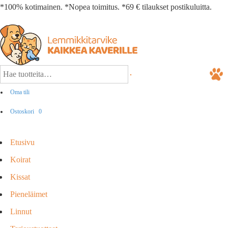
*100% kotimainen. *Nopea toimitus. *69 € tilaukset postikuluitta.
Oma tili
Ostoskori
0
Etusivu
Koirat
Kissat
Pieneläimet
Linnut