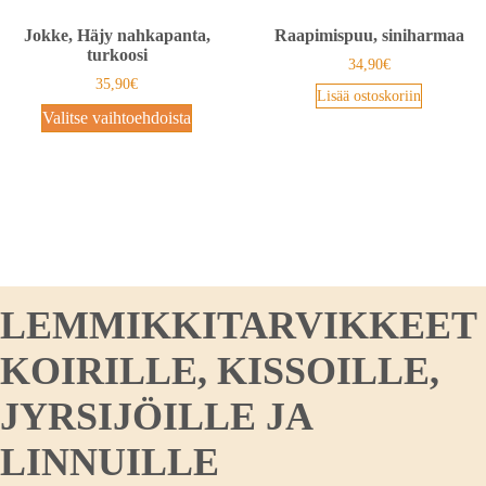
Jokke, Häjy nahkapanta,
Raapimispuu, siniharmaa
turkoosi
34,90
€
35,90
€
Lisää ostoskoriin
Valitse vaihtoehdoista
LEMMIKKITARVIKKEET
KOIRILLE, KISSOILLE,
JYRSIJÖILLE JA
LINNUILLE