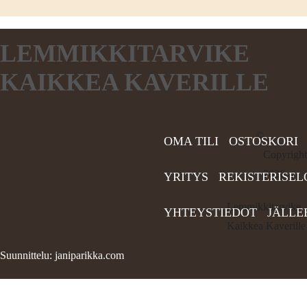
LEMMIKKITARVIKE
KAIKKEA KAVERILLE
©
OMA TILI
OSTOSKORI
Copyright
2026
YRITYS
REKISTERISEL
Lemmikkitarvike
YHTEYSTIEDOT
JÄLLE
Kaikkea Kaverille
Suunnittelu: janiparikka.com