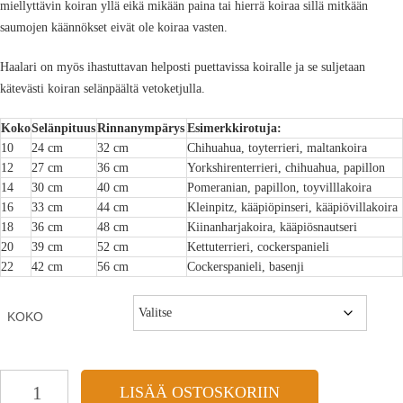
miellyttävin koiran yllä eikä mikään paina tai hierrä koiraa sillä mitkään
saumojen käännökset eivät ole koiraa vasten.
Haalari on myös ihastuttavan helposti puettavissa koiralle ja se suljetaan
kätevästi koiran selänpäältä vetoketjulla.
Koko
Selänpituus
Rinnanympärys
Esimerkkirotuja:
10
24 cm
32 cm
Chihuahua, toyterrieri, maltankoira
12
27 cm
36 cm
Yorkshirenterrieri, chihuahua, papillon
14
30 cm
40 cm
Pomeranian, papillon, toyvilllakoira
16
33 cm
44 cm
Kleinpitz, kääpiöpinseri, kääpiövillakoira
18
36 cm
48 cm
Kiinanharjakoira, kääpiösnautseri
20
39 cm
52 cm
Kettuterrieri, cockerspanieli
22
42 cm
56 cm
Cockerspanieli, basenji
KOKO
LISÄÄ OSTOSKORIIN