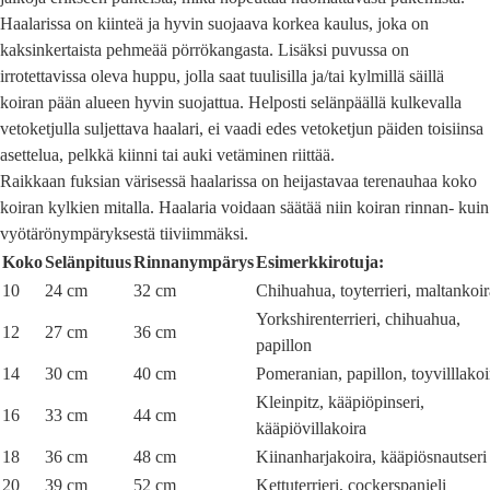
Haalarissa on kiinteä ja hyvin suojaava korkea kaulus, joka on
kaksinkertaista pehmeää pörrökangasta. Lisäksi puvussa on
irrotettavissa oleva huppu, jolla saat tuulisilla ja/tai kylmillä säillä
koiran pään alueen hyvin suojattua. Helposti selänpäällä kulkevalla
vetoketjulla suljettava haalari, ei vaadi edes vetoketjun päiden toisiinsa
asettelua, pelkkä kiinni tai auki vetäminen riittää.
Raikkaan fuksian värisessä haalarissa on heijastavaa terenauhaa koko
koiran kylkien mitalla. Haalaria voidaan säätää niin koiran rinnan- kuin
vyötärönympäryksestä tiiviimmäksi.
Koko
Selänpituus
Rinnanympärys
Esimerkkirotuja:
10
24 cm
32 cm
Chihuahua, toyterrieri, maltankoir
Yorkshirenterrieri, chihuahua,
12
27 cm
36 cm
papillon
14
30 cm
40 cm
Pomeranian, papillon, toyvilllakoi
Kleinpitz, kääpiöpinseri,
16
33 cm
44 cm
kääpiövillakoira
18
36 cm
48 cm
Kiinanharjakoira, kääpiösnautseri
20
39 cm
52 cm
Kettuterrieri, cockerspanieli