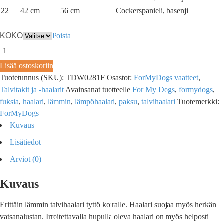
22
42 cm
56 cm
Cockerspanieli, basenji
KOKO
Poista
Lisää ostoskoriin
Tuotetunnus (SKU):
TDW0281F
Osastot:
ForMyDogs vaatteet
,
Talvitakit ja -haalarit
Avainsanat tuotteelle
For My Dogs
,
formydogs
,
fuksia
,
haalari
,
lämmin
,
lämpöhaalari
,
paksu
,
talvihaalari
Tuotemerkki:
ForMyDogs
Kuvaus
Lisätiedot
Arviot (0)
Kuvaus
Erittäin lämmin talvihaalari tyttö koiralle. Haalari suojaa myös herkän
vatsanalustan. Irroitettavalla hupulla oleva haalari on myös helposti