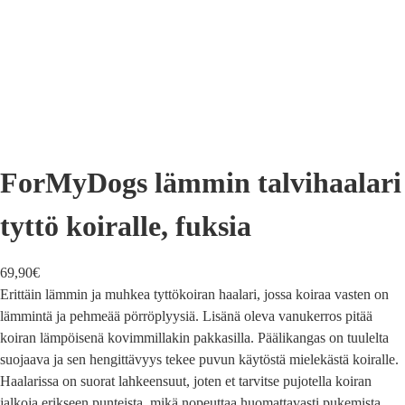
ForMyDogs lämmin talvihaalari
tyttö koiralle, fuksia
69,90
€
Erittäin lämmin ja muhkea tyttökoiran haalari, jossa koiraa vasten on
lämmintä ja pehmeää pörröplyysiä. Lisänä oleva vanukerros pitää
koiran lämpöisenä kovimmillakin pakkasilla. Päälikangas on tuulelta
suojaava ja sen hengittävyys tekee puvun käytöstä mielekästä koiralle.
Haalarissa on suorat lahkeensuut, joten et tarvitse pujotella koiran
jalkoja erikseen punteista, mikä nopeuttaa huomattavasti pukemista.