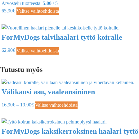
Arvostelu tuotteesta:
5.00
/ 5
65,90
€
Valitse vaihtoehdoista
ForMyDogs talvihaalari tyttö koiralle
62,90
€
Valitse vaihtoehdoista
Tutustu myös
Välikausi asu, vaaleansininen
16,90
€
–
19,90
€
Valitse vaihtoehdoista
ForMyDogs kaksikerroksinen haalari tyttö