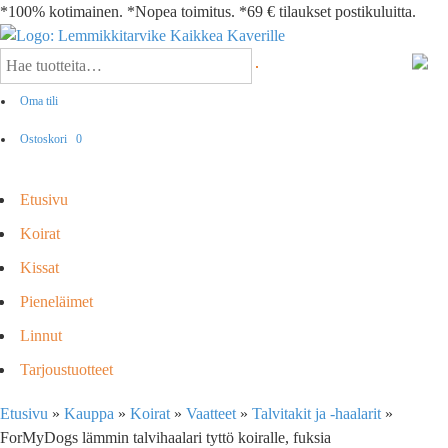
*100% kotimainen. *Nopea toimitus. *69 € tilaukset postikuluitta.
Oma tili
Ostoskori
0
Etusivu
Koirat
Kissat
Pieneläimet
Linnut
Tarjoustuotteet
Etusivu
»
Kauppa
»
Koirat
»
Vaatteet
»
Talvitakit ja -haalarit
»
ForMyDogs lämmin talvihaalari tyttö koiralle, fuksia