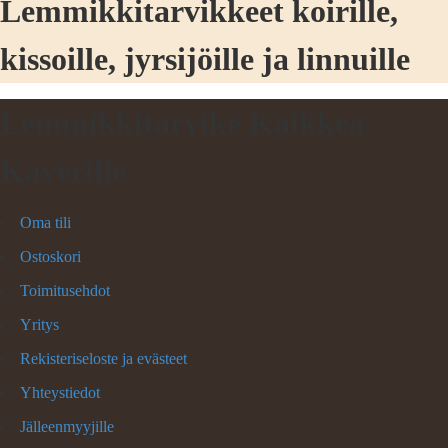
Lemmikkitarvikkeet koirille,
kissoille, jyrsijöille ja linnuille
Lemmikkitarvike Kaikkea
Kaverille
Oma tili
Ostoskori
Toimitusehdot
Yritys
Rekisteriseloste ja evästeet
Yhteystiedot
Jälleenmyyjille