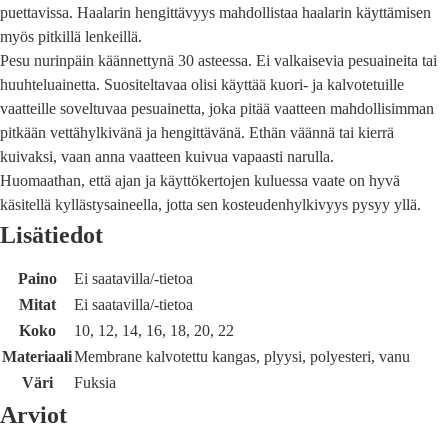
puettavissa. Haalarin hengittävyys mahdollistaa haalarin käyttämisen
myös pitkillä lenkeillä.
Pesu nurinpäin käännettynä 30 asteessa. Ei valkaisevia pesuaineita tai
huuhteluainetta. Suositeltavaa olisi käyttää kuori- ja kalvotetuille
vaatteille soveltuvaa pesuainetta, joka pitää vaatteen mahdollisimman
pitkään vettähylkivänä ja hengittävänä. Ethän väännä tai kierrä
kuivaksi, vaan anna vaatteen kuivua vapaasti narulla.
Huomaathan, että ajan ja käyttökertojen kuluessa vaate on hyvä
käsitellä kyllästysaineella, jotta sen kosteudenhylkivyys pysyy yllä.
Lisätiedot
Paino
Ei saatavilla/-tietoa
Mitat
Ei saatavilla/-tietoa
Koko
10, 12, 14, 16, 18, 20, 22
Materiaali
Membrane kalvotettu kangas, plyysi, polyesteri, vanu
Väri
Fuksia
Arviot