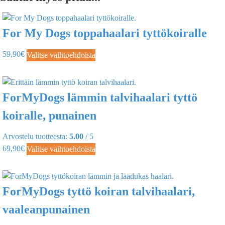
For My Dogs toppahaalari tyttökoiralle
59,90
€
Valitse vaihtoehdoista
ForMyDogs lämmin talvihaalari tyttö
koiralle, punainen
Arvostelu tuotteesta:
5.00
/ 5
69,90
€
Valitse vaihtoehdoista
ForMyDogs tyttö koiran talvihaalari,
vaaleanpunainen