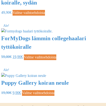
koiralle, sydän
49,90
€
Valitse vaihtoehdoista
Ale!
ForMyDogs lämmin collegehaalari
tyttökoiralle
59,00
€
19,90
€
Valitse vaihtoehdoista
Ale!
Puppy Gallery koiran neule
19,90
€
9,90
€
Valitse vaihtoehdoista