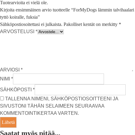
Tuotearvioita ei vielä ole.
Kirjoita ensimmäinen arvio tuotteelle “ForMyDogs lämmin talvihaalari
tyttö koiralle, fuksia”
Sähköpostiosoitettasi ei julkaista.
Pakolliset kentät on merkitty
*
ARVOSTELUSI
*
ARVIOSI
*
NIMI
*
SÄHKÖPOSTI
*
TALLENNA NIMENI, SÄHKÖPOSTIOSOITTEENI JA
SIVUSTONI TÄHÄN SELAIMEEN SEURAAVAA
KOMMENTOINTIKERTAA VARTEN.
Saatat myös pitää...