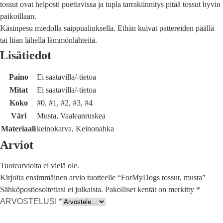
tossut ovat helposti puettavissa ja tupla tarrakiinnitys pitää tossut hyvin
paikoillaan.
Käsinpesu miedolla saippualiuksella. Ethän kuivat pattereiden päällä
tai liian lähellä lämmönlähteitä.
Lisätiedot
Paino
Ei saatavilla/-tietoa
Mitat
Ei saatavilla/-tietoa
Koko
#0, #1, #2, #3, #4
Väri
Musta, Vaaleanruskea
Materiaali
keinokarva, Keinonahka
Arviot
Tuotearvioita ei vielä ole.
Kirjoita ensimmäinen arvio tuotteelle “ForMyDogs tossut, musta”
Sähköpostiosoitettasi ei julkaista.
Pakolliset kentät on merkitty
*
ARVOSTELUSI
*