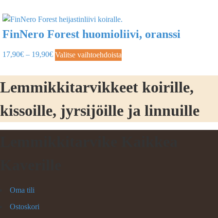
FinNero Forest huomioliivi, oranssi
17,90
€
–
19,90
€
Valitse vaihtoehdoista
Lemmikkitarvikkeet koirille,
kissoille, jyrsijöille ja linnuille
Lemmikkitarvike Kaikkea
Kaverille
Oma tili
Ostoskori