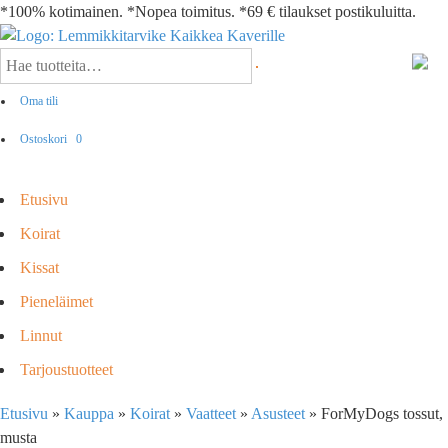
*100% kotimainen. *Nopea toimitus. *69 € tilaukset postikuluitta.
Oma tili
Ostoskori
0
Etusivu
Koirat
Kissat
Pieneläimet
Linnut
Tarjoustuotteet
Etusivu
»
Kauppa
»
Koirat
»
Vaatteet
»
Asusteet
»
ForMyDogs tossut,
musta