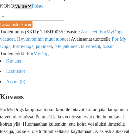
KOKO
Poista
Lisää ostoskoriin
Tuotetunnus (SKU):
TDSH0055
Osastot:
Asusteet
,
ForMyDogs
vaatteet
,
Hyvinvoinnin muut tuotteet
Avainsanat tuotteelle
For My
Dogs
,
formydogs
,
jalkineet
,
talvijalkineet
,
talvitossut
,
tossut
Tuotemerkki:
ForMyDogs
Kuvaus
Lisätiedot
Arviot (0)
Kuvaus
ForMyDogs lämpimät tossut koiralle pitävät koiran jalat lämpiminä
talven ulkoiluissa. Pehmeät ja kevyet tossut ovat erittäin mukavat
koiran yllä. Huomaathan kuitenkin, että koira voi aluksi ihmetellä
tossuja, jos se ei ole tottunut sellaisia käyttämään. Alas asti aukeavat