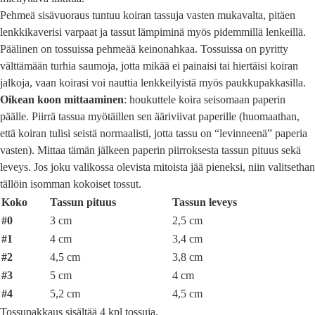
Pehmeä sisävuoraus tuntuu koiran tassuja vasten mukavalta, pitäen
lenkkikaverisi varpaat ja tassut lämpiminä myös pidemmillä lenkeillä.
Päälinen on tossuissa pehmeää keinonahkaa. Tossuissa on pyritty
välttämään turhia saumoja, jotta mikää ei painaisi tai hiertäisi koiran
jalkoja, vaan koirasi voi nauttia lenkkeilyistä myös paukkupakkasilla.
Oikean koon mittaaminen
: houkuttele koira seisomaan paperin
päälle. Piirrä tassua myötäillen sen ääriviivat paperille (huomaathan,
että koiran tulisi seistä normaalisti, jotta tassu on “levinneenä” paperia
vasten). Mittaa tämän jälkeen paperin piirroksesta tassun pituus sekä
leveys. Jos joku valikossa olevista mitoista jää pieneksi, niin valitsethan
tällöin isomman kokoiset tossut.
Koko
Tassun pituus
Tassun leveys
#0
3 cm
2,5 cm
#1
4 cm
3,4 cm
#2
4,5 cm
3,8 cm
#3
5 cm
4 cm
#4
5,2 cm
4,5 cm
Tossupakkaus sisältää 4 kpl tossuja.