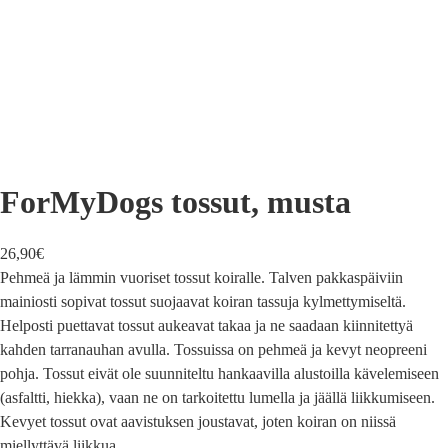
ForMyDogs tossut, musta
26,90
€
Pehmeä ja lämmin vuoriset tossut koiralle. Talven pakkaspäiviin
mainiosti sopivat tossut suojaavat koiran tassuja kylmettymiseltä.
Helposti puettavat tossut aukeavat takaa ja ne saadaan kiinnitettyä
kahden tarranauhan avulla. Tossuissa on pehmeä ja kevyt neopreeni
pohja. Tossut eivät ole suunniteltu hankaavilla alustoilla kävelemiseen
(asfaltti, hiekka), vaan ne on tarkoitettu lumella ja jäällä liikkumiseen.
Kevyet tossut ovat aavistuksen joustavat, joten koiran on niissä
miellyttävä liikkua.