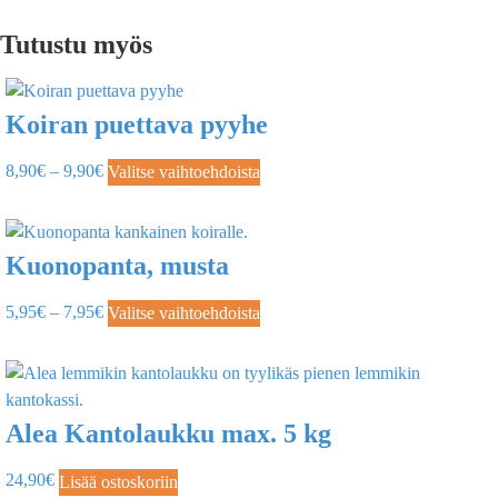
Tutustu myös
Koiran puettava pyyhe
8,90
€
–
9,90
€
Valitse vaihtoehdoista
Kuonopanta, musta
5,95
€
–
7,95
€
Valitse vaihtoehdoista
Alea Kantolaukku max. 5 kg
24,90
€
Lisää ostoskoriin