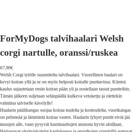
ForMyDogs talvihaalari Welsh
corgi nartulle, oranssi/ruskea
67,90
€
Welsh Corgi tytölle suunniteltu talvihaalari. Vuorellinen haalari on
kevyt koiran yllä ja se on myös helposti koiralle puettavissa. Kiinteä
kaulus sujautetaan ensin koiran pään yli ja nostellaan tassut puntteihin.
Tämän jälkeen suljetaan selänpäällä kulkeva vetoketju ja olettekin
valmiina talviselle kävelylle!
Haalarin päälikangas suojaa koiraa tuulelta ja kosteudelta, vuorikangas
on pehmeää ja lämmintä koiraa vasten. Haalarin lyhyet puntit eivät jää
tassujen alle, vaan pysyvät kuminauhojen ansiosta hyvin aloillaan.
Heijastavat yksityiskohdat kauluksessa ja etujalkojen ympärillä auttavat