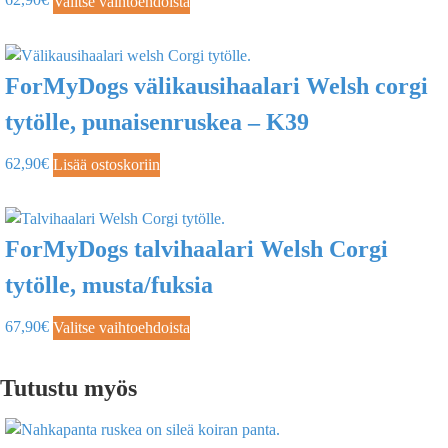
Valitse vaihtoehdoista
ForMyDogs välikausihaalari Welsh corgi
tytölle, punaisenruskea – K39
62,90
€
Lisää ostoskoriin
ForMyDogs talvihaalari Welsh Corgi
tytölle, musta/fuksia
67,90
€
Valitse vaihtoehdoista
Tutustu myös