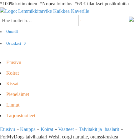
*100% kotimainen. *Nopea toimitus. *69 € tilaukset postikuluitta.
Oma tili
Ostoskori
0
Etusivu
Koirat
Kissat
Pieneläimet
Linnut
Tarjoustuotteet
Etusivu
»
Kauppa
»
Koirat
»
Vaatteet
»
Talvitakit ja -haalarit
»
ForMyDogs talvihaalari Welsh corgi nartulle, oranssi/ruskea