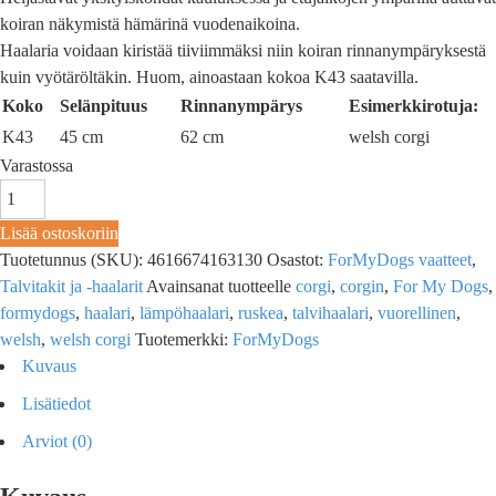
koiran näkymistä hämärinä vuodenaikoina.
Haalaria voidaan kiristää tiiviimmäksi niin koiran rinnanympäryksestä
kuin vyötäröltäkin. Huom, ainoastaan kokoa K43 saatavilla.
Koko
Selänpituus
Rinnanympärys
Esimerkkirotuja:
K43
45 cm
62 cm
welsh corgi
Varastossa
Lisää ostoskoriin
Tuotetunnus (SKU):
4616674163130
Osastot:
ForMyDogs vaatteet
,
Talvitakit ja -haalarit
Avainsanat tuotteelle
corgi
,
corgin
,
For My Dogs
,
formydogs
,
haalari
,
lämpöhaalari
,
ruskea
,
talvihaalari
,
vuorellinen
,
welsh
,
welsh corgi
Tuotemerkki:
ForMyDogs
Kuvaus
Lisätiedot
Arviot (0)