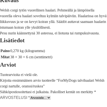
Kuvaus
Welsh corgi tytön vuorellinen haalari. Pehmeällä ja lämpöisella
vuorella oleva haalari soveltuu kylmiin talvipäiviin. Haalarissa on hyvä
liikkuvuus ja se on kevyt koiran yllä. Säädöt auttavat saamaan haalarin
istumaan koiran ylle yksilöllisesti.
Pesu nurin käännettynä 30 asteessa, ei liotusta tai rumpukuivausta.
Lisätiedot
Paino
0,270 kg (kilogramma)
Mitat
38 × 30 × 6 cm (senttimetri)
Arviot
Tuotearvioita ei vielä ole.
Kirjoita ensimmäinen arvio tuotteelle “ForMyDogs talvihaalari Welsh
corgi nartulle, oranssi/ruskea”
Sähköpostiosoitettasi ei julkaista.
Pakolliset kentät on merkitty
*
ARVOSTELUSI
*