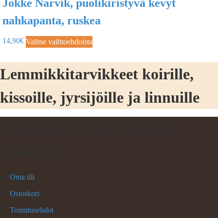
Jokke Narvik, puolikiristyvä kevyt
nahkapanta, ruskea
14,90
€
Valitse vaihtoehdoista
Lemmikkitarvikkeet koirille,
kissoille, jyrsijöille ja linnuille
Lemmikkitarvike Kaikkea
Kaverille
Oma tili
Ostoskori
Toimitusehdot