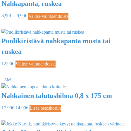
Nahkapanta, ruskea
8,90
€
–
9,90
€
Valitse vaihtoehdoista
Puolikiristävä nahkapanta musta tai
ruskea
12,90
€
Valitse vaihtoehdoista
Ale!
Nahkainen talutushihna 0,8 x 175 cm
17,90
€
14,90
€
Lisää ostoskoriin