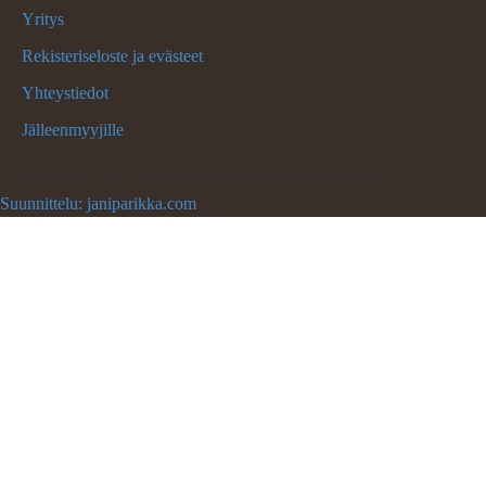
Yritys
Rekisteriseloste ja evästeet
Yhteystiedot
Jälleenmyyjille
©
Copyright 2026 Lemmikkitarvike Kaikkea Kaverille
Suunnittelu: janiparikka.com