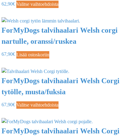
62,90
€
Valitse vaihtoehdoista
ForMyDogs talvihaalari Welsh corgi
nartulle, oranssi/ruskea
67,90
€
Lisää ostoskoriin
ForMyDogs talvihaalari Welsh Corgi
tytölle, musta/fuksia
67,90
€
Valitse vaihtoehdoista
ForMyDogs talvihaalari Welsh Corgi