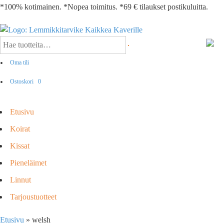
*100% kotimainen. *Nopea toimitus. *69 € tilaukset postikuluitta.
Oma tili
Ostoskori
0
Etusivu
Koirat
Kissat
Pieneläimet
Linnut
Tarjoustuotteet
Etusivu
»
welsh