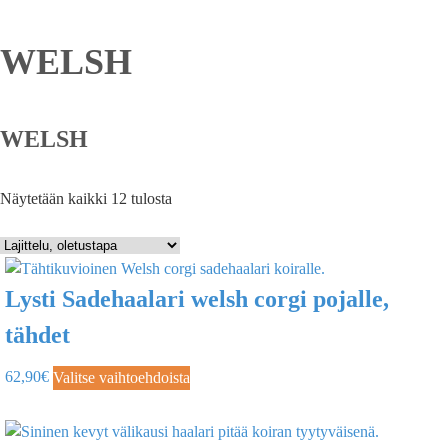
WELSH
WELSH
Näytetään kaikki 12 tulosta
Lysti Sadehaalari welsh corgi pojalle,
tähdet
62,90
€
Valitse vaihtoehdoista