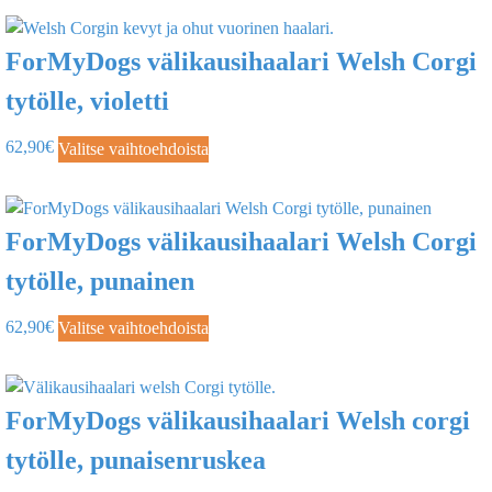
ForMyDogs välikausihaalari Welsh Corgi
tytölle, violetti
62,90
€
Valitse vaihtoehdoista
ForMyDogs välikausihaalari Welsh Corgi
tytölle, punainen
62,90
€
Valitse vaihtoehdoista
ForMyDogs välikausihaalari Welsh corgi
tytölle, punaisenruskea