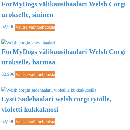
ForMyDogs välikausihaalari Welsh Corgi
urokselle, sininen
62,90
€
Valitse vaihtoehdoista
ForMyDogs välikausihaalari Welsh Corgi
urokselle, harmaa
62,90
€
Valitse vaihtoehdoista
Lysti Sadehaalari welsh corgi tytölle,
violetti kukkakuosi
62,90
€
Valitse vaihtoehdoista