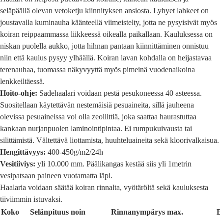
seläpäällä olevan vetoketju kiinnityksen ansiosta. Lyhyet lahkeet on
joustavalla kuminauha käänteellä viimeistelty, jotta ne pysyisivät myös
koiran reippaammassa liikkeessä oikealla paikallaan. Kauluksessa on
niskan puolella aukko, jotta hihnan pantaan kiinnittäminen onnistuu
niin että kaulus pysyy ylhäällä. Koiran lavan kohdalla on heijastavaa
terenauhaa, tuomassa näkyvyyttä myös pimeinä vuodenaikoina
lenkkeiltäessä.
Hoito-ohje:
Sadehaalari voidaan pestä pesukoneessa 40 asteessa.
Suositellaan käytettävän nestemäisiä pesuaineita, sillä jauheena
olevissa pesuaineissa voi olla zeoliittiä, joka saattaa haurastuttaa
kankaan nurjanpuolen laminointipintaa. Ei rumpukuivausta tai
silittämistä. Vältettävä liottamista, huuhteluaineita sekä kloorivalkaisua.
Hengittävyys:
400-450g/m2/24h
Vesitiiviys:
yli 10.000 mm. Päälikangas kestää siis yli 1metrin
vesipatsaan paineen vuotamatta läpi.
Haalaria voidaan säätää koiran rinnalta, vyötäröltä sekä kauluksesta
tiiviimmin istuvaksi.
Koko
Selänpituus noin
Rinnanympärys max.