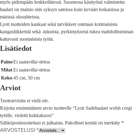
myös pidempään lenkkeiltäessä. Suomessa käsityönä valmistettu
haalari on mainio niin syksyn sateissa kuin kevään loskaisissa ja
märissä olosuhteissa.
Lysti tuotteiden kankaat sekä tarvikkeet ostetaan kotimaisista
kangasliikkeistä sekä -tukuista, pyrkimyksenä tukea mahdollisimman
kattavasti suomalaista työtä.
Lisätiedot
Paino
Ei saatavilla/-tietoa
Mitat
Ei saatavilla/-tietoa
Koko
45 cm, 50 cm
Arviot
Tuotearvioita ei vielä ole.
Kirjoita ensimmäinen arvio tuotteelle “Lysti Sadehaalari welsh corgi
tytölle, violetti kukkakuosi”
Sähköpostiosoitettasi ei julkaista.
Pakolliset kentät on merkitty
*
ARVOSTELUSI
*