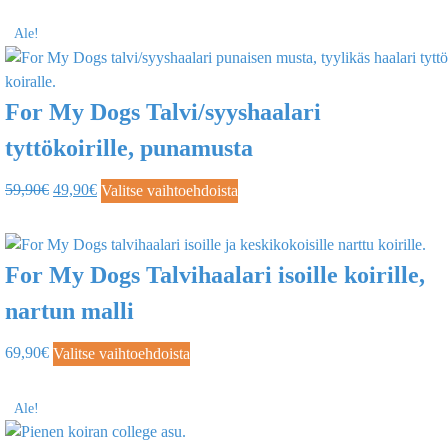
Ale!
For My Dogs Talvi/syyshaalari
tyttökoirille, punamusta
59,90
€
49,90
€
Valitse vaihtoehdoista
For My Dogs Talvihaalari isoille koirille,
nartun malli
69,90
€
Valitse vaihtoehdoista
Ale!