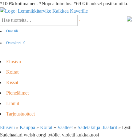
*100% kotimainen. *Nopea toimitus. *69 € tilaukset postikuluitta.
Oma tili
Ostoskori
0
Etusivu
Koirat
Kissat
Pieneläimet
Linnut
Tarjoustuotteet
Etusivu
»
Kauppa
»
Koirat
»
Vaatteet
»
Sadetakit ja -haalarit
»
Lysti
Sadehaalari welsh corgi tytölle, violetti kukkakuosi