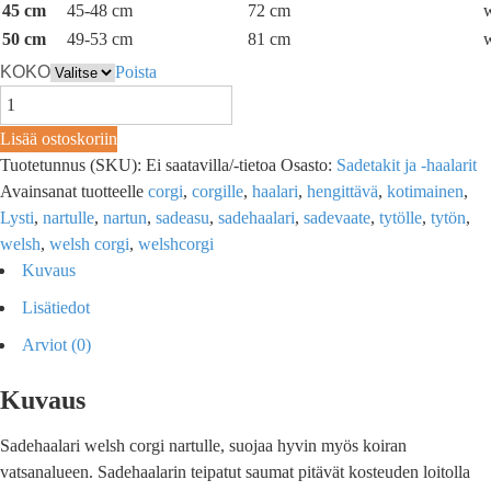
45 cm
45-48 cm
72 cm
w
50 cm
49-53 cm
81 cm
w
KOKO
Poista
Lisää ostoskoriin
Tuotetunnus (SKU):
Ei saatavilla/-tietoa
Osasto:
Sadetakit ja -haalarit
Avainsanat tuotteelle
corgi
,
corgille
,
haalari
,
hengittävä
,
kotimainen
,
Lysti
,
nartulle
,
nartun
,
sadeasu
,
sadehaalari
,
sadevaate
,
tytölle
,
tytön
,
welsh
,
welsh corgi
,
welshcorgi
Kuvaus
Lisätiedot
Arviot (0)
Kuvaus
Sadehaalari welsh corgi nartulle, suojaa hyvin myös koiran
vatsanalueen. Sadehaalarin teipatut saumat pitävät kosteuden loitolla