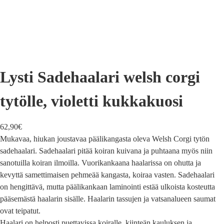
Lysti Sadehaalari welsh corgi
tytölle, violetti kukkakuosi
62,90
€
Mukavaa, hiukan joustavaa päälikangasta oleva Welsh Corgi tytön
sadehaalari. Sadehaalari pitää koiran kuivana ja puhtaana myös niin
sanotuilla koiran ilmoilla. Vuorikankaana haalarissa on ohutta ja
kevyttä samettimaisen pehmeää kangasta, koiraa vasten. Sadehaalari
on hengittävä, mutta päälikankaan laminointi estää ulkoista kosteutta
pääsemästä haalarin sisälle. Haalarin tassujen ja vatsanalueen saumat
ovat teipatut.
Haalari on helposti puettavissa koiralle, kiinteän kauluksen ja