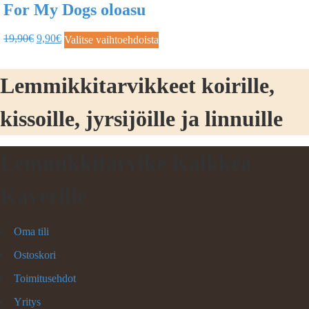
For My Dogs oloasu
19,90
€
9,90
€
Valitse vaihtoehdoista
Lemmikkitarvikkeet koirille,
kissoille, jyrsijöille ja linnuille
Lemmikkitarvike Kaikkea
Kaverille
Oma tili
Ostoskori
Toimitusehdot
Yritys