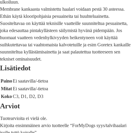
ulkoiluun.
Membrane kankaasta valmistettu haalari voidaan pestä 30 asteessa.
Ethän käytä klooripohjaisia pesuaineita tai huuhteluainetta.
Suositeltavaa on käyttää teknisille vaatteille suunniteltua pesuainetta,
joka edesauttaa pintakyllästeen säilymistä hyvänä pidempään. Jos
huomaat vaatteen vedenhylkivyyden heikentyneen voit käyttää
suihkutettavaa tai vaahtomaista kalvotetuille ja esim Goretex kankaille
suunniteltua kyllästämisainetta ja saat palautettua tuotteeseen sen
tekniset ominaisuudet.
Lisätiedot
Paino
Ei saatavilla/-tietoa
Mitat
Ei saatavilla/-tietoa
Koko
C3, D1, D2, D3
Arviot
Tuotearvioita ei vielä ole.
Kirjoita ensimmäinen arvio tuotteelle “ForMyDogs syys/talvihaalari
isolle tyttö koiralle”