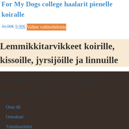
For My Dogs college haalarit pienelle
koiralle
31,90
€
9,90
€
Valitse vaihtoehdoista
Lemmikkitarvikkeet koirille,
kissoille, jyrsijöille ja linnuille
Lemmikkitarvike Kaikkea
Kaverille
Oma tili
Ostoskori
Toimitusehdot