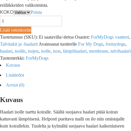
eräliikkeiden valikoimista.
KOKO
Poista
Lisää ostoskoriin
Tuotetunnus (SKU):
Ei saatavilla/-tietoa
Osastot:
ForMyDogs vaatteet
,
Talvitakit ja -haalarit
Avainsanat tuotteelle
For My Dogs
,
formydogs
,
haalari
,
isoille
,
isojen
,
isolle
,
ison
,
lämpöhaalari
,
membrane
,
talvihaalari
Tuotemerkki:
ForMyDogs
Kuvaus
Lisätiedot
Arviot (0)
Kuvaus
Haalari isolle narttu koiralle. Säältä suojaava haalari pitää koiran
kattavasti lämpöisenä. Helposti puettava malli on ilo niin omistajalle
kuin koirallekin. Tuulelta ja kylmältä suojaava haalari kaikenlaiseen