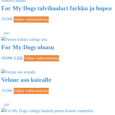
For My Dogs talvihaalari farkku ja hopea
59,90
€
Valitse vaihtoehdoista
Ale!
For My Dogs oloasu
19,90
€
9,90
€
Valitse vaihtoehdoista
Velour asu koiralle
19,90
€
Valitse vaihtoehdoista
Ale!