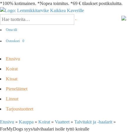
*100% kotimainen. *Nopea toimitus. *69 € tilaukset postikuluitta.
Oma tili
Ostoskori
0
Etusivu
Koirat
Kissat
Pieneläimet
Linnut
Tarjoustuotteet
Etusivu
»
Kauppa
»
Koirat
»
Vaatteet
»
Talvitakit ja -haalarit
»
ForMyDogs syys/talvihaalari isolle tyttö koiralle