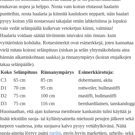
mukavan nopea ja helppo. Nosta vain koiran etutassut haalarin
puntteihin, nosta haalaria ja kiinnitä kauluksen nepparit, näin haalari
pysyy koiran yllä nostaessasi takajalat omiin lahkeisiinsa ja lopuksi
vain vedät selänpäällä kulkevan vetoketjun kiinni, valmista!
Haalaria voidaan säätää tiiviimmin istuvaksi niin rinnan- kuin
vyötärönkin kohdalta. Rotuesimerkit ovat esimerkkejä, joten kannattaa
vielä mitata koirasi selänpituus (niskan ja selän yhtymäkohdasta aina
hännän alkamiskohtaan saakka) ja rinnanympärys (koiran etujalkojen
takaa selänpäälle).
Koko
Selänpituus
Rinnanympärys
Esimerkkirotuja:
C3
65 cm
85 cm
dobermanni, akita
D1
70 cm
95 cm
rottweiler, bullmastiffi
D2
75 cm
100 cm
mastiffi, bullmastiffi
D3
75 cm
116 cm
bernhardilainen, tanskandogg
Huomaathan, että ajan kuluessa membrane kankaisiin tulisi käyttää ja
lisätä tekstiilin suoja- tai kyllästysainetta mieluusti pesujen jälkeen sekä
tarpeen vaatiessa, jotta suojaava kalvo pysyy vettähylkivänä. Näitä
suoja-aineita löytyy paitsi
meiltä
, myös hyvin markettien, urheilu- sekä