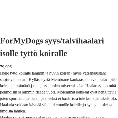
ForMyDogs syys/talvihaalari
isolle tyttö koiralle
79,90
€
Isolle tyttö koiralle lämmin ja hyvin koiran (myös vatsanalustan)
suojaava haalari. Kyllästetystä Membrane kankaasta oleva haalari pitää
koiran lämpimänä ja suojassa tuulen tuiverrukselta. Haalarissa on mitä
pehmoisin ja lämmin fleece vuori. Molemmat kankaat ovat hengittäviä,
joten spurttailuidenkaan päätteeksi ei haalarissa tule koiralle tukala olo.
Haalaria voidaan käyttää viluherkemmille koirille jo syksyn koleista
ilmoista lähtien.
Haalari on kokonaan aukeavaa mallia ja se on puettavuudeltaan