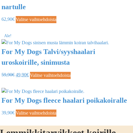
nartulle
62,90
€
Valitse vaihtoehdoista
Ale!
For My Dogs Talvi/syyshaalari
uroskoirille, sinimusta
59,90
€
49,90
€
Valitse vaihtoehdoista
For My Dogs fleece haalari poikakoiralle
39,90
€
Valitse vaihtoehdoista
Lemmikkitarvikkeet koirille,