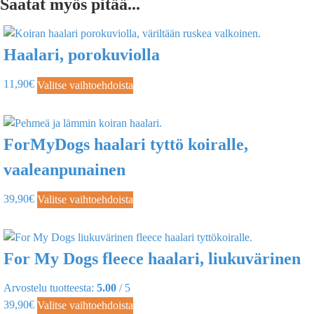
Saatat myös pitää...
Haalari, porokuviolla
11,90
€
Valitse vaihtoehdoista
ForMyDogs haalari tyttö koiralle,
vaaleanpunainen
39,90
€
Valitse vaihtoehdoista
For My Dogs fleece haalari, liukuvärinen
Arvostelu tuotteesta:
5.00
/ 5
39,90
€
Valitse vaihtoehdoista