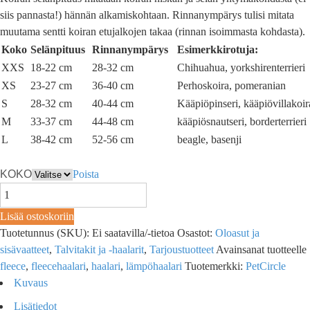
siis pannasta!) hännän alkamiskohtaan. Rinnanympärys tulisi mitata
muutama sentti koiran etujalkojen takaa (rinnan isoimmasta kohdasta).
Koko
Selänpituus
Rinnanympärys
Esimerkkirotuja:
XXS
18-22 cm
28-32 cm
Chihuahua, yorkshirenterrieri
XS
23-27 cm
36-40 cm
Perhoskoira, pomeranian
S
28-32 cm
40-44 cm
Kääpiöpinseri, kääpiövillakoir
M
33-37 cm
44-48 cm
kääpiösnautseri, borderterrieri
L
38-42 cm
52-56 cm
beagle, basenji
KOKO
Poista
Lisää ostoskoriin
Tuotetunnus (SKU):
Ei saatavilla/-tietoa
Osastot:
Oloasut ja
sisävaatteet
,
Talvitakit ja -haalarit
,
Tarjoustuotteet
Avainsanat tuotteelle
fleece
,
fleecehaalari
,
haalari
,
lämpöhaalari
Tuotemerkki:
PetCircle
Kuvaus
Lisätiedot