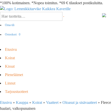
*100% kotimainen. *Nopea toimitus. *69 € tilaukset postikuluitta.
Oma tili
Ostoskori
0
Etusivu
Koirat
Kissat
Pieneläimet
Linnut
Tarjoustuotteet
Etusivu
»
Kauppa
»
Koirat
»
Vaatteet
»
Oloasut ja sisävaatteet
»
Fleece
haalari, valkopunainen