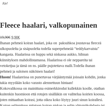
Ale!
Fleece haalari, valkopunainen
19,90
€
9,90
€
Ihanan pehmeä koiran haalari, joka on paksuhkoa joustavaa fleeceä
ulkopuolelta ja sisäpuolelta todella superpehmeää “teddykarvaista”
kangasta. Haalarissa on huppu sekä niskassa aukko, hihnan
kiinnityksen mahdollistamassa. Haalarissa ei ole neppareita tai
vetoketjua ja tämä on ns. päälle pujotettava malli.Todella ihanan
pehmeä ja suloisen näköinen haalari!
Huom!
Haalareissa on punertavaa värjääntymää joissain kohdin, jonka
takia myydään koko varasto alennettuun hintaan!
Kokovalikossa on mainittuna esimerkkirodut kullekkin koolle, otathan
kuitenkin huomioon että rotujen sisälläkin on vaihtelua koirien koossa,
joten mittaathan koirasi, jotta oikea koko löytyy juuri sinun koirallesi.
Koiran selänpituus mitataan koiran niskan ja selän yhtymäkohdasta (ei