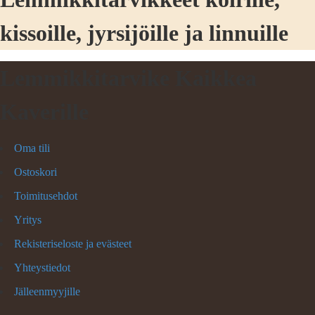
kissoille, jyrsijöille ja linnuille
Lemmikkitarvike Kaikkea
Kaverille
Oma tili
Ostoskori
Toimitusehdot
Yritys
Rekisteriseloste ja evästeet
Yhteystiedot
Jälleenmyyjille