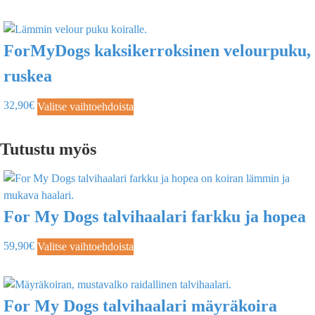
ForMyDogs kaksikerroksinen velourpuku,
ruskea
32,90
€
Valitse vaihtoehdoista
Tutustu myös
For My Dogs talvihaalari farkku ja hopea
59,90
€
Valitse vaihtoehdoista
For My Dogs talvihaalari mäyräkoira