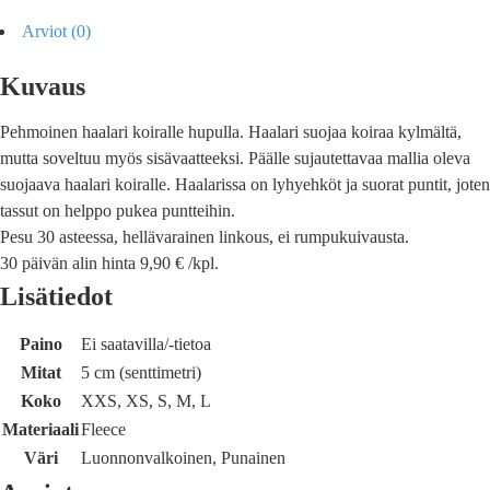
Arviot (0)
Kuvaus
Pehmoinen haalari koiralle hupulla. Haalari suojaa koiraa kylmältä,
mutta soveltuu myös sisävaatteeksi. Päälle sujautettavaa mallia oleva
suojaava haalari koiralle. Haalarissa on lyhyehköt ja suorat puntit, joten
tassut on helppo pukea puntteihin.
Pesu 30 asteessa, hellävarainen linkous, ei rumpukuivausta.
30 päivän alin hinta 9,90 € /kpl.
Lisätiedot
Paino
Ei saatavilla/-tietoa
Mitat
5 cm (senttimetri)
Koko
XXS, XS, S, M, L
Materiaali
Fleece
Väri
Luonnonvalkoinen, Punainen