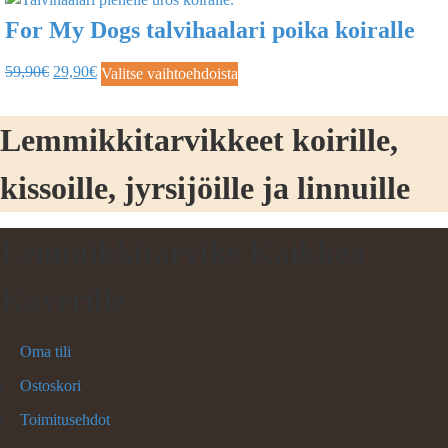
For My Dogs talvihaalari poika koiralle
59,90
€
29,90
€
Valitse vaihtoehdoista
Lemmikkitarvikkeet koirille,
kissoille, jyrsijöille ja linnuille
Lemmikkitarvike Kaikkea
Kaverille
Oma tili
Ostoskori
Toimitusehdot