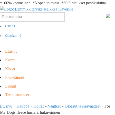
*100% kotimainen. *Nopea toimitus. *69 € tilaukset postikuluitta.
Oma tili
Ostoskori
0
Etusivu
Koirat
Kissat
Pieneläimet
Linnut
Tarjoustuotteet
Etusivu
»
Kauppa
»
Koirat
»
Vaatteet
»
Oloasut ja sisävaatteet
»
For
My Dogs fleece haalari, liukuvärinen