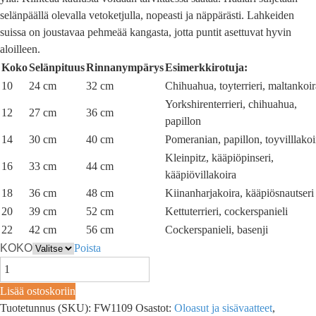
selänpäällä olevalla vetoketjulla, nopeasti ja näppärästi. Lahkeiden
suissa on joustavaa pehmeää kangasta, jotta puntit asettuvat hyvin
aloilleen.
Koko
Selänpituus
Rinnanympärys
Esimerkkirotuja:
10
24 cm
32 cm
Chihuahua, toyterrieri, maltankoir
Yorkshirenterrieri, chihuahua,
12
27 cm
36 cm
papillon
14
30 cm
40 cm
Pomeranian, papillon, toyvilllakoi
Kleinpitz, kääpiöpinseri,
16
33 cm
44 cm
kääpiövillakoira
18
36 cm
48 cm
Kiinanharjakoira, kääpiösnautseri
20
39 cm
52 cm
Kettuterrieri, cockerspanieli
22
42 cm
56 cm
Cockerspanieli, basenji
KOKO
Poista
Lisää ostoskoriin
Tuotetunnus (SKU):
FW1109
Osastot:
Oloasut ja sisävaatteet
,