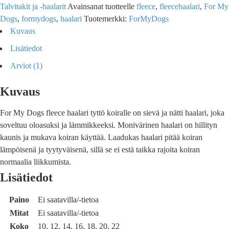
Talvitakit ja -haalarit
Avainsanat tuotteelle
fleece
,
fleecehaalari
,
For My
Dogs
,
formydogs
,
haalari
Tuotemerkki:
ForMyDogs
Kuvaus
Lisätiedot
Arviot (1)
Kuvaus
For My Dogs fleece haalari tyttö koiralle on sievä ja nätti haalari, joka
soveltuu oloasuksi ja lämmikkeeksi. Monivärinen haalari on hillityn
kaunis ja mukava koiran käyttää. Laadukas haalari pitää koiran
lämpöisenä ja tyytyväisenä, sillä se ei estä taikka rajoita koiran
normaalia liikkumista.
Lisätiedot
Paino
Ei saatavilla/-tietoa
Mitat
Ei saatavilla/-tietoa
Koko
10, 12, 14, 16, 18, 20, 22