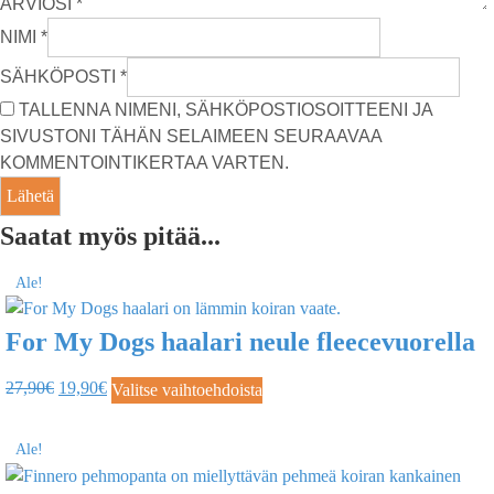
ARVIOSI
*
NIMI
*
SÄHKÖPOSTI
*
TALLENNA NIMENI, SÄHKÖPOSTIOSOITTEENI JA
SIVUSTONI TÄHÄN SELAIMEEN SEURAAVAA
KOMMENTOINTIKERTAA VARTEN.
Saatat myös pitää...
Ale!
For My Dogs haalari neule fleecevuorella
27,90
€
19,90
€
Valitse vaihtoehdoista
Ale!