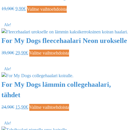
19,90
€
9,90
€
Valitse vaihtoehdoista
Ale!
For My Dogs fleecehaalari Neon urokselle
39,90
€
29,90
€
Valitse vaihtoehdoista
Ale!
For My Dogs lämmin collegehaalari,
tähdet
24,90
€
15,90
€
Valitse vaihtoehdoista
Ale!