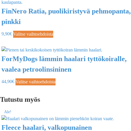
FinNero Ratia, puolikiristyvä pehmopanta,
pinkki
9,90
€
Valitse vaihtoehdoista
ForMyDogs lämmin haalari tyttökoiralle,
vaalea petroolinsininen
44,90
€
Valitse vaihtoehdoista
Tutustu myös
Ale!
Fleece haalari, valkopunainen