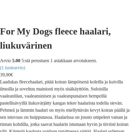
For My Dogs fleece haalari,
liukuvärinen
Arvio
5.00
5:stä perustuen
1
asiakkaan arvotukseen.
(
1
tuotearvio)
39,90
€
Laadukas fleecehaalari, pitää koiran lämpöisenä koleilla ja kuivilla
ilmoilla ja soveltuu mainiosti myös sisäkäyttöön. Suloisilla
vaaleanlilan, vaaleansinisen ja vaaleanpunaisen hempeillä
pastellisävyillä liukuvärjätty kangas tekee haalarista todella sievän.
Pehmeä ja lämmin haalari on myös miellyttävän kevyt koiran päällä ja
sen istuvuus on huipputasoa. Haalarissa on jousto ompeleet vatsan ja
rinnan kohdilla, jotka saavat haalarin istumaan hyvin ja tiiviisti koiran
yllä. Kiinteää kaulusta voidaan tarvittaessa säätää. Haalari suljetaan