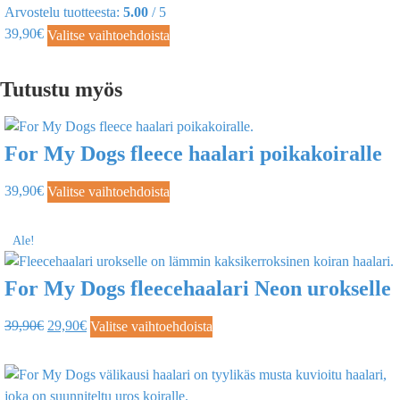
Arvostelu tuotteesta:
5.00
/ 5
39,90
€
Valitse vaihtoehdoista
Tutustu myös
For My Dogs fleece haalari poikakoiralle
39,90
€
Valitse vaihtoehdoista
Ale!
For My Dogs fleecehaalari Neon urokselle
39,90
€
29,90
€
Valitse vaihtoehdoista