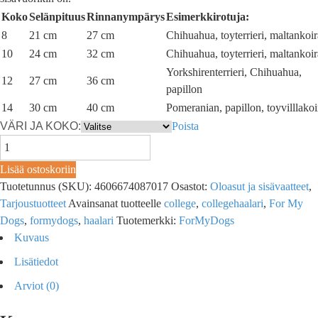
Koko
Selänpituus
Rinnanympärys
Esimerkkirotuja:
8
21 cm
27 cm
Chihuahua, toyterrieri, maltankoir
10
24 cm
32 cm
Chihuahua, toyterrieri, maltankoir
Yorkshirenterrieri, Chihuahua,
12
27 cm
36 cm
papillon
14
30 cm
40 cm
Pomeranian, papillon, toyvilllakoi
VÄRI JA KOKO:
Poista
Lisää ostoskoriin
Tuotetunnus (SKU):
4606674087017
Osastot:
Oloasut ja sisävaatteet
,
Tarjoustuotteet
Avainsanat tuotteelle
college
,
collegehaalari
,
For My
Dogs
,
formydogs
,
haalari
Tuotemerkki:
ForMyDogs
Kuvaus
Lisätiedot
Arviot (0)