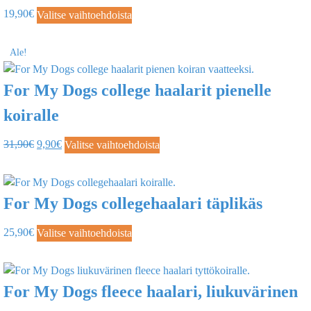
19,90
€
Valitse vaihtoehdoista
Ale!
For My Dogs college haalarit pienelle
koiralle
31,90
€
9,90
€
Valitse vaihtoehdoista
For My Dogs collegehaalari täplikäs
25,90
€
Valitse vaihtoehdoista
For My Dogs fleece haalari, liukuvärinen