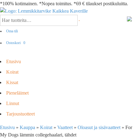
*100% kotimainen. *Nopea toimitus. *69 € tilaukset postikuluitta.
Oma tili
Ostoskori
0
Etusivu
Koirat
Kissat
Pieneläimet
Linnut
Tarjoustuotteet
Etusivu
»
Kauppa
»
Koirat
»
Vaatteet
»
Oloasut ja sisävaatteet
»
For
My Dogs lämmin collegehaalari, tähdet