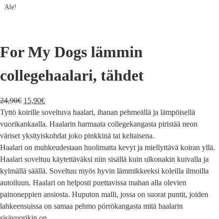
Ale!
For My Dogs lämmin
collegehaalari, tähdet
24,90
€
15,90
€
Tyttö koirille soveltuva haalari, ihanan pehmeällä ja lämpöisellä
vuorikankaalla. Haalarin harmaata collegekangasta piristää neon
väriset yksityiskohdat joko pinkkinä tai keltaisena.
Haalari on muhkeudestaan huolimatta kevyt ja miellyttävä koiran yllä.
Haalari soveltuu käytettäväksi niin sisällä kuin ulkonakin kuivalla ja
kylmällä säällä. Soveltuu myös hyvin lämmikkeeksi koleilla ilmoilla
autoiluun. Haalari on helposti puettavissa mahan alla olevien
painoneppien ansiosta. Huputon malli, jossa on suorat puntit, joiden
lahkeensuissa on samaa pehmo pörrökangasta mitä haalarin
sisävuorikin on.