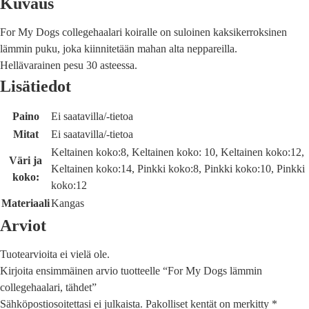
Kuvaus
For My Dogs collegehaalari koiralle on suloinen kaksikerroksinen
lämmin puku, joka kiinnitetään mahan alta neppareilla.
Hellävarainen pesu 30 asteessa.
Lisätiedot
Paino
Ei saatavilla/-tietoa
Mitat
Ei saatavilla/-tietoa
Keltainen koko:8, Keltainen koko: 10, Keltainen koko:12,
Väri ja
Keltainen koko:14, Pinkki koko:8, Pinkki koko:10, Pinkki
koko:
koko:12
Materiaali
Kangas
Arviot
Tuotearvioita ei vielä ole.
Kirjoita ensimmäinen arvio tuotteelle “For My Dogs lämmin
collegehaalari, tähdet”
Sähköpostiosoitettasi ei julkaista.
Pakolliset kentät on merkitty
*