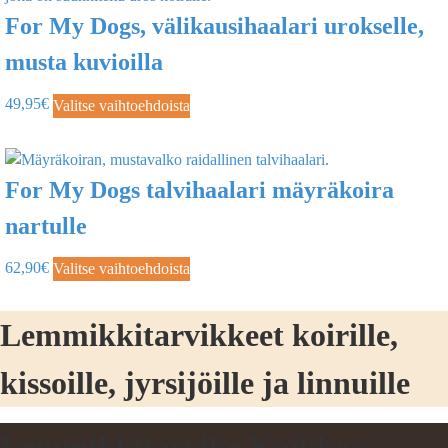
For My Dogs, välikausihaalari urokselle,
musta kuvioilla
49,95
€
Valitse vaihtoehdoista
For My Dogs talvihaalari mäyräkoira
nartulle
62,90
€
Valitse vaihtoehdoista
Lemmikkitarvikkeet koirille,
kissoille, jyrsijöille ja linnuille
Lemmikkitarvike Kaikkea