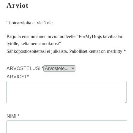
Arviot
Tuotearvioita ei vielä ole.
Kirjoita ensimmäinen arvio tuotteelle “ForMyDogs talvihaalari
tytölle, keltainen camokuosi”
Sähköpostiosoitettasi ei julkaista.
Pakolliset kentät on merkitty
*
ARVOSTELUSI
*
ARVIOSI
*
NIMI
*