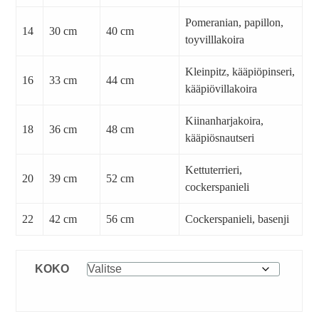
Pomeranian, papillon,
14
30 cm
40 cm
toyvilllakoira
Kleinpitz, kääpiöpinseri,
16
33 cm
44 cm
kääpiövillakoira
Kiinanharjakoira,
18
36 cm
48 cm
kääpiösnautseri
Kettuterrieri,
20
39 cm
52 cm
cockerspanieli
22
42 cm
56 cm
Cockerspanieli, basenji
KOKO