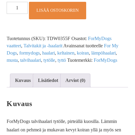
LISÄÄ OSTOSKORIIN
Tuotetunnus (SKU):
TDW0355F
Osastot:
ForMyDogs
vaatteet
,
Talvitakit ja -haalarit
Avainsanat tuotteelle
For My
Dogs
,
formydogs
,
haalari
,
keltainen
,
koiran
,
lämpöhaalari
,
musta
,
talvihaalari
,
tytölle
,
tyttö
Tuotemerkki:
ForMyDogs
Kuvaus
Lisätiedot
Arviot (0)
Kuvaus
ForMyDogs talvihaalari tytölle, pirteällä kuosilla. Lämmin
haalari on pehmeä ja mukavan kevyt koiran yllä ja myös sen