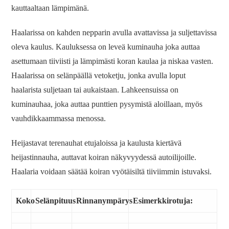
kauttaaltaan lämpimänä.
Haalarissa on kahden nepparin avulla avattavissa ja suljettavissa
oleva kaulus. Kauluksessa on leveä kuminauha joka auttaa
asettumaan tiiviisti ja lämpimästi koran kaulaa ja niskaa vasten.
Haalarissa on selänpäällä vetoketju, jonka avulla loput
haalarista suljetaan tai aukaistaan. Lahkeensuissa on
kuminauhaa, joka auttaa punttien pysymistä aloillaan, myös
vauhdikkaammassa menossa.
Heijastavat terenauhat etujaloissa ja kaulusta kiertävä
heijastinnauha, auttavat koiran näkyvyydessä autoilijoille.
Haalaria voidaan säätää koiran vyötäisiltä tiiviimmin istuvaksi.
Koko
Selänpituus
Rinnanympärys
Esimerkkirotuja: