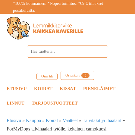
*100% kotimainen. *Nopea toimitus. *69 € tilaukset
postikuluitta.
Ostoskori
0
Oma tili
ETUSIVU
KOIRAT
KISSAT
PIENELÄIMET
LINNUT
TARJOUSTUOTTEET
Etusivu
»
Kauppa
»
Koirat
»
Vaatteet
»
Talvitakit ja -haalarit
»
ForMyDogs talvihaalari tytölle, keltainen camokuosi