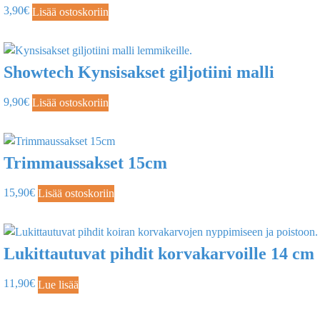
3,90
€
Lisää ostoskoriin
Showtech Kynsisakset giljotiini malli
9,90
€
Lisää ostoskoriin
Trimmaussakset 15cm
15,90
€
Lisää ostoskoriin
Lukittautuvat pihdit korvakarvoille 14 cm
11,90
€
Lue lisää