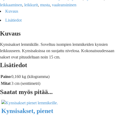
leikkaaminen
,
leikkurit
,
musta
,
vaaleansininen
Kuvaus
Lisätiedot
Kuvaus
Kynsisakset lemmikille. Soveltuu isompien lemmikeiden kynsien
leikkuuseen. Kynsisaksissa on suojattu nivelosa. Kokonaisuudessaan
sakset ovat pituudeltaan noin 15 cm.
Lisätiedot
Paino
0,160 kg (kilogramma)
Mitat
3 cm (senttimetri)
Saatat myös pitää...
Kynsisakset, pienet