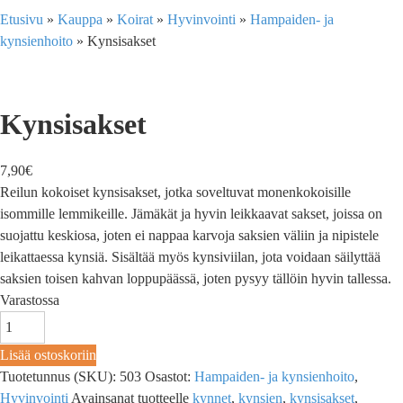
Etusivu
»
Kauppa
»
Koirat
»
Hyvinvointi
»
Hampaiden- ja
kynsienhoito
»
Kynsisakset
Kynsisakset
7,90
€
Reilun kokoiset kynsisakset, jotka soveltuvat monenkokoisille
isommille lemmikeille. Jämäkät ja hyvin leikkaavat sakset, joissa on
suojattu keskiosa, joten ei nappaa karvoja saksien väliin ja nipistele
leikattaessa kynsiä. Sisältää myös kynsiviilan, jota voidaan säilyttää
saksien toisen kahvan loppupäässä, joten pysyy tällöin hyvin tallessa.
Varastossa
Lisää ostoskoriin
Tuotetunnus (SKU):
503
Osastot:
Hampaiden- ja kynsienhoito
,
Hyvinvointi
Avainsanat tuotteelle
kynnet
,
kynsien
,
kynsisakset
,