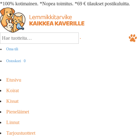
*100% kotimainen. *Nopea toimitus. *69 € tilaukset postikuluitta.
Oma tili
Ostoskori
0
Etusivu
Koirat
Kissat
Pieneläimet
Linnut
Tarjoustuotteet