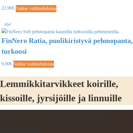
22,90
€
Valitse vaihtoehdoista
Ale!
FinNero Ratia, puolikiristyvä pehmopanta,
turkoosi
9,90
€
Valitse vaihtoehdoista
Lemmikkitarvikkeet koirille,
kissoille, jyrsijöille ja linnuille
Lemmikkitarvike Kaikkea
Kaverille