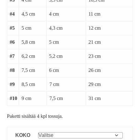
#4
4,5 cm
4 cm
11 cm
#5
5 cm
4,3 cm
12 cm
#6
5,8 cm
5 cm
21 cm
#7
6,2 cm
5,2 cm
23 cm
#8
7,5 cm
6 cm
26 cm
#9
8,5 cm
7 cm
29 cm
#10
9 cm
7,5 cm
31 cm
Paketti sisältää 4 kpl tossuja.
KOKO