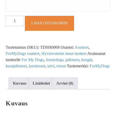
LISÄÄ OSTOSKORIIN
Tuotetunnus (SKU):
TDSH0069
Osastot:
Asusteet
,
ForMyDogs vaatteet
,
Hyvinvoinnin muut tuotteet
Avainsanat
tuotteelle
For My Dogs
,
formydogs
,
jalkineet
,
kengät
,
kurajalkineet
,
kuratossut
,
talvi
,
tossut
Tuotemerkki:
ForMyDogs
Kuvaus
Lisätiedot
Arviot (0)
Kuvaus