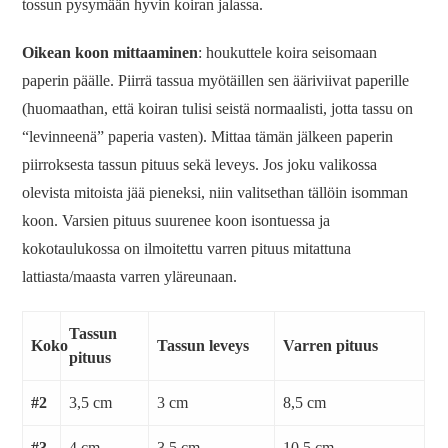
tossun pysymään hyvin koiran jalassa.
Oikean koon mittaaminen
: houkuttele koira seisomaan
paperin päälle. Piirrä tassua myötäillen sen ääriviivat paperille
(huomaathan, että koiran tulisi seistä normaalisti, jotta tassu on
“levinneenä” paperia vasten). Mittaa tämän jälkeen paperin
piirroksesta tassun pituus sekä leveys. Jos joku valikossa
olevista mitoista jää pieneksi, niin valitsethan tällöin isomman
koon. Varsien pituus suurenee koon isontuessa ja
kokotaulukossa on ilmoitettu varren pituus mitattuna
lattiasta/maasta varren yläreunaan.
Tassun
Koko
Tassun leveys
Varren pituus
pituus
#2
3,5 cm
3 cm
8,5 cm
#3
4 cm
3,5 cm
10,5 cm