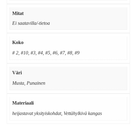
Mitat
Ei saatavilla/-tietoa
Koko
# 2, #10, #3, #4, #5, #6, #7, #8, #9
Väri
Musta, Punainen
Materiaali
heijastavat yksityiskohdat, Vettähylkivä kangas