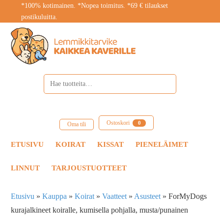
*100% kotimainen. *Nopea toimitus. *69 € tilaukset
postikuluitta.
Ostoskori
0
Oma tili
ETUSIVU
KOIRAT
KISSAT
PIENELÄIMET
LINNUT
TARJOUSTUOTTEET
Etusivu
»
Kauppa
»
Koirat
»
Vaatteet
»
Asusteet
»
ForMyDogs
kurajalkineet koiralle, kumisella pohjalla, musta/punainen