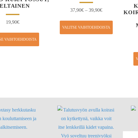
ELTAINEN
K
37,90
€
–
39,90
€
KOI
19,90
€
VALITSE VAIHTOEHDOISTA
SE VAIHTOEHDOISTA
V