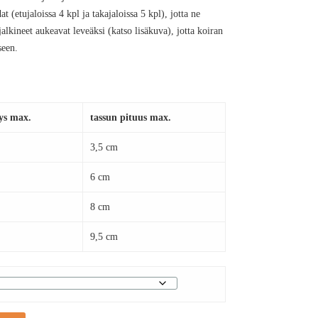
 (etujaloissa 4 kpl ja takajaloissa 5 kpl), jotta ne
alkineet aukeavat leveäksi (katso lisäkuva), jotta koiran
seen.
eys max.
tassun pituus max.
3,5 cm
6 cm
8 cm
9,5 cm