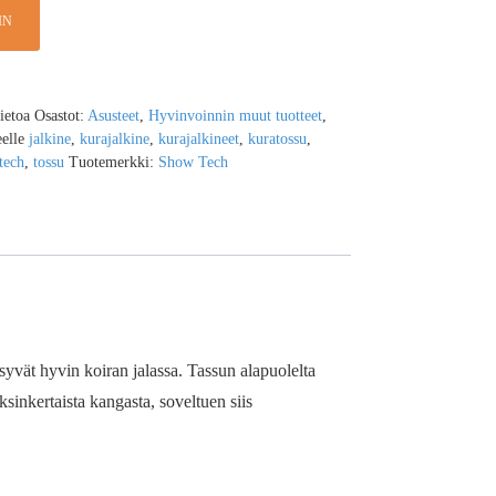
IN
tietoa
Osastot:
Asusteet
,
Hyvinvoinnin muut tuotteet
,
eelle
jalkine
,
kurajalkine
,
kurajalkineet
,
kuratossu
,
tech
,
tossu
Tuotemerkki:
Show Tech
ysyvät hyvin koiran jalassa. Tassun alapuolelta
inkertaista kangasta, soveltuen siis