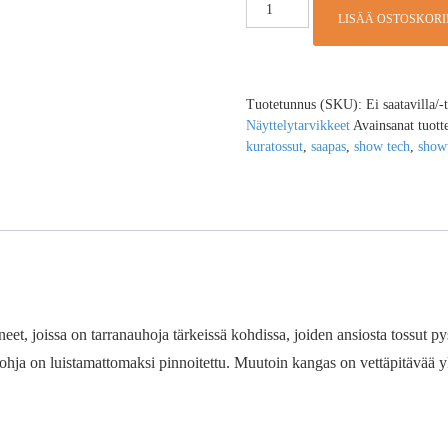
LISÄÄ OSTOSKORI
Tuotetunnus (SKU):
Ei saatavilla/-
Näyttelytarvikkeet
Avainsanat tuott
kuratossut
,
saapas
,
show tech
,
show
ineet, joissa on tarranauhoja tärkeissä kohdissa, joiden ansiosta tossut p
hja on luistamattomaksi pinnoitettu. Muutoin kangas on vettäpitävää yks