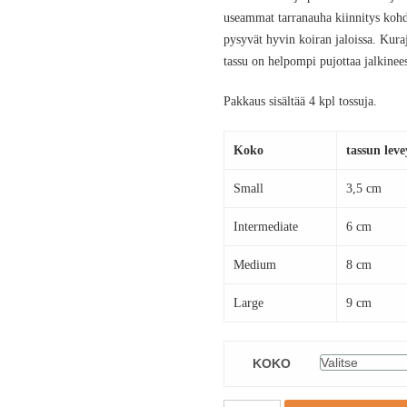
useammat tarranauha kiinnitys kohdat
pysyvät hyvin koiran jaloissa. Kuraj
tassu on helpompi pujottaa jalkinee
Pakkaus sisältää 4 kpl tossuja.
Koko
tassun lev
Small
3,5 cm
Intermediate
6 cm
Medium
8 cm
Large
9 cm
KOKO