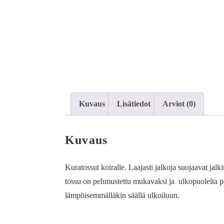
Kuvaus
Lisätiedot
Arviot (0)
Kuvaus
Kuratossut koiralle. Laajasti jalkoja suojaavat jalk
tossu on pehmustettu mukavaksi ja ulkopuolelta po
lämpöisemmälläkin säällä ulkoiluun.