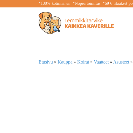
*100% kotimainen. *Nopea toimitus. *69 € tilaukset pos
Etusivu
»
Kauppa
»
Koirat
»
Vaatteet
»
Asusteet