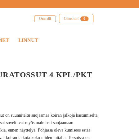
Oma tili
Ostoskori
0
MET
LINNUT
RATOSSUT 4 KPL/PKT
sut on suunniteltu suojaamaa koiran jalkoja kastumiselta,
ossut soveltuvat myös mainiosti suojaamaan
kkia, ennen näyttelyä. Pohjassa oleva kumiseos estää
avat koiran jalkoja koko niiden mitalta. Tossuissa on