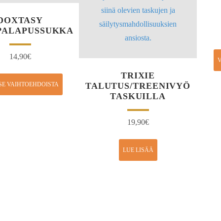
DOXTASY
ALAPUSSUKKA
14,90
€
V
TRIXIE
SE VAIHTOEHDOISTA
TALUTUS/TREENIVYÖ
TASKUILLA
19,90
€
LUE LISÄÄ