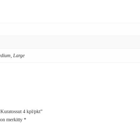
edium, Large
Kuratossut 4 kpl/pkt”
t on merkitty
*