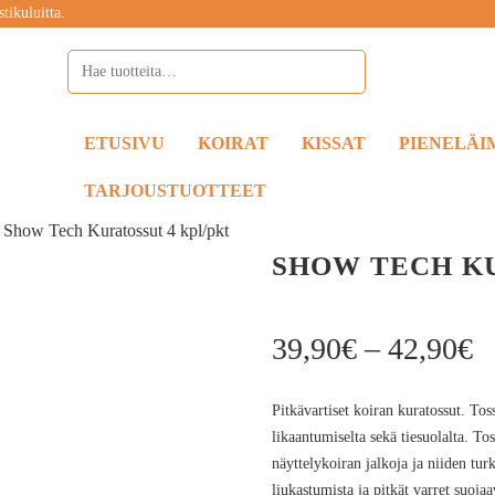
tikuluitta.
ETUSIVU
KOIRAT
KISSAT
PIENELÄI
TARJOUSTUOTTEET
»
Show Tech Kuratossut 4 kpl/pkt
SHOW TECH KU
39,90
€
–
42,90
€
Pitkävartiset koiran kuratossut. Tos
likaantumiselta sekä tiesuolalta. T
näyttelykoiran jalkoja ja niiden tur
liukastumista ja pitkät varret suoja