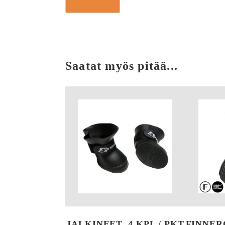
Saatat myös pitää...
JALKINEET, 4 KPL / PKT
FINNER