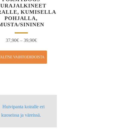
URAJALKINEET
RALLE, KUMISELLA
POHJALLA,
MUSTA/SININEN
37,90
€
–
39,90
€
ALITSE VAIHTOEHDOISTA