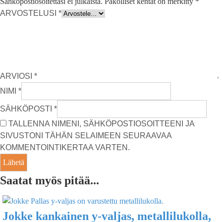
Sähköpostiosoitettasi ei julkaista.
Pakolliset kentät on merkitty
*
ARVOSTELUSI
*
ARVIOSI
*
NIMI
*
SÄHKÖPOSTI
*
TALLENNA NIMENI, SÄHKÖPOSTIOSOITTEENI JA
SIVUSTONI TÄHÄN SELAIMEEN SEURAAVAA
KOMMENTOINTIKERTAA VARTEN.
Saatat myös pitää...
Jokke kankainen y-valjas, metallilukolla,