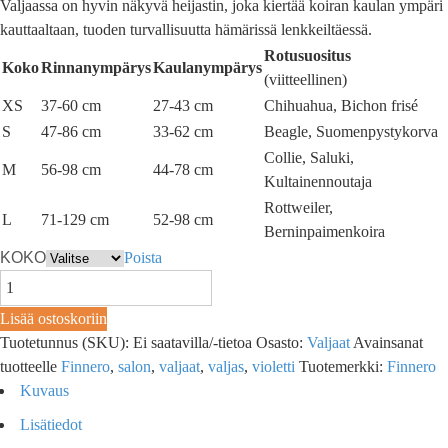
Valjaassa on hyvin näkyvä heijastin, joka kiertää koiran kaulan ympäri
kauttaaltaan, tuoden turvallisuutta hämärissä lenkkeiltäessä.
Rotusuositus
Koko
Rinnanympärys
Kaulanympärys
(viitteellinen)
XS
37-60 cm
27-43 cm
Chihuahua, Bichon frisé
S
47-86 cm
33-62 cm
Beagle, Suomenpystykorva
Collie, Saluki,
M
56-98 cm
44-78 cm
Kultainennoutaja
Rottweiler,
L
71-129 cm
52-98 cm
Berninpaimenkoira
KOKO
Poista
Lisää ostoskoriin
Tuotetunnus (SKU):
Ei saatavilla/-tietoa
Osasto:
Valjaat
Avainsanat
tuotteelle
Finnero
,
salon
,
valjaat
,
valjas
,
violetti
Tuotemerkki:
Finnero
Kuvaus
Lisätiedot