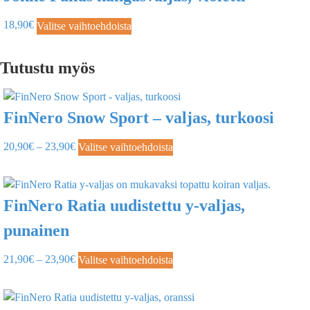
18,90
€
Valitse vaihtoehdoista
Tutustu myös
FinNero Snow Sport – valjas, turkoosi
20,90
€
–
23,90
€
Valitse vaihtoehdoista
FinNero Ratia uudistettu y-valjas,
punainen
21,90
€
–
23,90
€
Valitse vaihtoehdoista