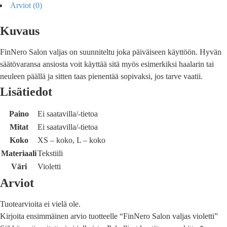
Arviot (0)
Kuvaus
FinNero Salon valjas on suunniteltu joka päiväiseen käyttöön. Hyvän
säätövaransa ansiosta voit käyttää sitä myös esimerkiksi haalarin tai
neuleen päällä ja sitten taas pienentää sopivaksi, jos tarve vaatii.
Lisätiedot
Paino
Ei saatavilla/-tietoa
Mitat
Ei saatavilla/-tietoa
Koko
XS – koko, L – koko
Materiaali
Tekstiili
Väri
Violetti
Arviot
Tuotearvioita ei vielä ole.
Kirjoita ensimmäinen arvio tuotteelle “FinNero Salon valjas violetti”