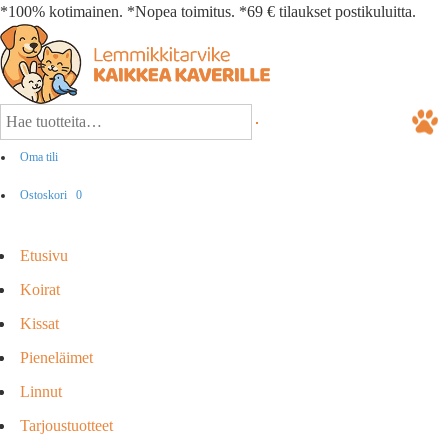
*100% kotimainen. *Nopea toimitus. *69 € tilaukset postikuluitta.
Oma tili
Ostoskori
0
Etusivu
Koirat
Kissat
Pieneläimet
Linnut
Tarjoustuotteet