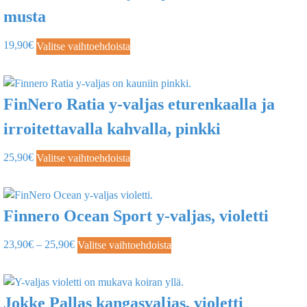
musta
19,90
€
Valitse vaihtoehdoista
FinNero Ratia y-valjas eturenkaalla ja
irroitettavalla kahvalla, pinkki
25,90
€
Valitse vaihtoehdoista
Finnero Ocean Sport y-valjas, violetti
23,90
€
–
25,90
€
Valitse vaihtoehdoista
Jokke Pallas kangasvaljas, violetti