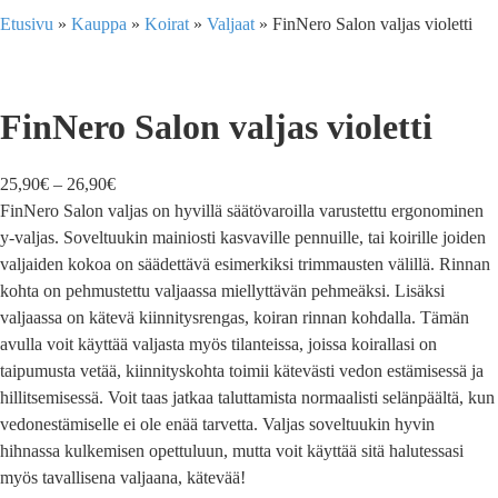
Etusivu
»
Kauppa
»
Koirat
»
Valjaat
»
FinNero Salon valjas violetti
FinNero Salon valjas violetti
25,90
€
–
26,90
€
FinNero Salon valjas on hyvillä säätövaroilla varustettu ergonominen
y-valjas. Soveltuukin mainiosti kasvaville pennuille, tai koirille joiden
valjaiden kokoa on säädettävä esimerkiksi trimmausten välillä. Rinnan
kohta on pehmustettu valjaassa miellyttävän pehmeäksi. Lisäksi
valjaassa on kätevä kiinnitysrengas, koiran rinnan kohdalla. Tämän
avulla voit käyttää valjasta myös tilanteissa, joissa koirallasi on
taipumusta vetää, kiinnityskohta toimii kätevästi vedon estämisessä ja
hillitsemisessä. Voit taas jatkaa taluttamista normaalisti selänpäältä, kun
vedonestämiselle ei ole enää tarvetta. Valjas soveltuukin hyvin
hihnassa kulkemisen opettuluun, mutta voit käyttää sitä halutessasi
myös tavallisena valjaana, kätevää!