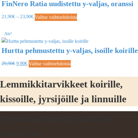
FinNero Ratia uudistettu y-valjas, oranssi
21,90
€
–
23,90
€
Valitse vaihtoehdoista
Ale!
Hurtta pehmustettu y-valjas, isoille koirille
29,90
€
9,90
€
Valitse vaihtoehdoista
Lemmikkitarvikkeet koirille,
kissoille, jyrsijöille ja linnuille
Lemmikkitarvike Kaikkea
Kaverille