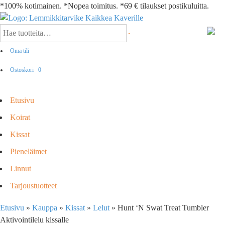
*100% kotimainen. *Nopea toimitus. *69 € tilaukset postikuluitta.
Oma tili
Ostoskori
0
Etusivu
Koirat
Kissat
Pieneläimet
Linnut
Tarjoustuotteet
Etusivu
»
Kauppa
»
Kissat
»
Lelut
»
Hunt ‘N Swat Treat Tumbler
Aktivointilelu kissalle