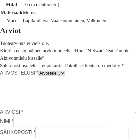
Mitat
10 cm (senttimetri)
Materiaali
Muovi
Väri
Läpikuultava, Vaaleanpunainen, Valkoinen
Arviot
Tuotearvioita ei vielä ole.
Kirjoita ensimmäinen arvio tuotteelle “Hunt ‘N Swat Treat Tumbler
Aktivointilelu kissalle”
Sähköpostiosoitettasi ei julkaista.
Pakolliset kentät on merkitty
*
ARVOSTELUSI
*
ARVIOSI
*
NIMI
*
SÄHKÖPOSTI
*