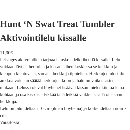
Hunt ‘N Swat Treat Tumbler
Aktivointilelu kissalle
11,90
€
Petstages aktivointilelu tarjoaa hauskoja leikkihetkiä kissalle. Lelu
voidaan täyttää herkuilla ja kissan siihen koskiessa se keikkuu ja
kieppuu kiehtovasti, samalla herkkuja tiputellen. Herkkujen ulostulo
aukkoa voidaan säätää herkkujen koon ja halutun vaikeusasteen
mukaan. Lelussa olevat höyhenet lisäävät kissan mielenkiintoa lelua
kohtaan ja osa kissoista tykkää tällä leikkiä vaikkei sisällä olisikaan
herkkuja.
Lelu on pituudeltaan 10 cm (ilman höyheniä) ja korkeudeltaan noin 7
cm.
Varastossa