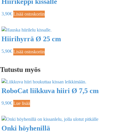
Hiirikeppi kissalle
3,90
€
Lisää ostoskoriin
Hiirihyrrä Ø 25 cm
5,90
€
Lisää ostoskoriin
Tutustu myös
RoboCat liikkuva hiiri Ø 7,5 cm
9,90
€
Lue lisää
Onki höyhenillä