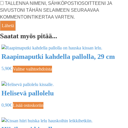
TALLENNA NIMENI, SÄHKÖPOSTIOSOITTEENI JA
SIVUSTONI TÄHÄN SELAIMEEN SEURAAVAA
KOMMENTOINTIKERTAA VARTEN.
Saatat myös pitää...
Raapimaputki kahdella pallolla, 29 cm
5,90
€
Valitse vaihtoehdoista
Helisevä pallolelu
0,90
€
Lisää ostoskoriin