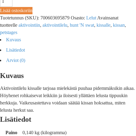
Lisää ostoskoriin
Tuotetunnus (SKU):
700603695879
Osasto:
Lelut
Avainsanat
tuotteelle
aktivointiin
,
aktivointilelu
,
hunt 'N swat
,
kissalle
,
kissan
,
petstages
Kuvaus
Lisätiedot
Arviot (0)
Kuvaus
Aktivointilelu kissalle tarjoaa mielekästä puuhaa pidemmäksikin aikaa.
Höyhenet rohkaisevat leikkiin ja iloisesti yllättäen lelusta tippuukin
herkkuja. Vaikeusastettava voidaan säätää kissan hoksattua, miten
lelusta herkut saa.
Lisätiedot
Paino
0,140 kg (kilogramma)