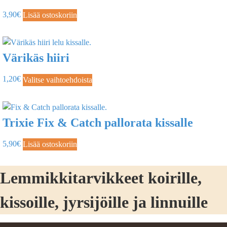
3,90
€
Lisää ostoskoriin
Värikäs hiiri
1,20
€
Valitse vaihtoehdoista
Trixie Fix & Catch pallorata kissalle
5,90
€
Lisää ostoskoriin
Lemmikkitarvikkeet koirille,
kissoille, jyrsijöille ja linnuille