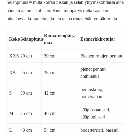
Selänpituus = mitta koiran niskan ja selän yhtymäkohdasta aina
hännän alkamiskohtaan. Rinnanympärys mitta saadaan
mitattaessa koiran etujalkojen takaa rintakehän ympäri mitta.
Rinnanympärys
Koko
Selänpituus
Esimerkkirotuja:
max.
XXS
20 cm
30 cm
Pienten rotujen pennut
pienet pennut,
XS
25 cm
38 cm
chihuahua
perhoskoira,
S
30 cm
42 cm
pomeranian
kääpiösnautseri,
M
35 cm
46 cm
kääpiöpinseri
L
40 cm
54 cm
boderterrieri, basenji