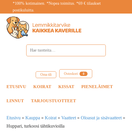
*100% kotimainen. *Nopea toimitus. *69 € tilaukset
postikuluitta.
Ostoskori
0
Oma tili
ETUSIVU
KOIRAT
KISSAT
PIENELÄIMET
LINNUT
TARJOUSTUOTTEET
Etusivu
»
Kauppa
»
Koirat
»
Vaatteet
»
Oloasut ja sisävaatteet
»
Huppari, turkoosi tähtikuvioilla