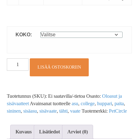
KOKO:
LISÄÄ OSTOSKORIIN
Tuotetunnus (SKU):
Ei saatavilla/-tietoa
Osasto:
Oloasut ja
sisävaatteet
Avainsanat tuotteelle
asu
,
college
,
huppari
,
paita
,
sininen
,
sisäasu
,
sisävaate
,
tähti
,
vaate
Tuotemerkki:
PetCircle
Kuvaus
Lisätiedot
Arviot (0)