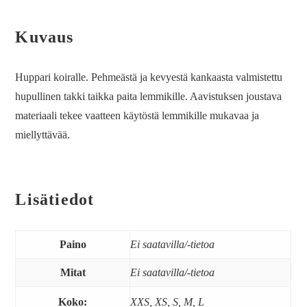
Kuvaus
Huppari koiralle. Pehmeästä ja kevyestä kankaasta valmistettu
hupullinen takki taikka paita lemmikille. Aavistuksen joustava
materiaali tekee vaatteen käytöstä lemmikille mukavaa ja
miellyttävää.
Lisätiedot
Paino
Ei saatavilla/-tietoa
Mitat
Ei saatavilla/-tietoa
Koko:
XXS, XS, S, M, L