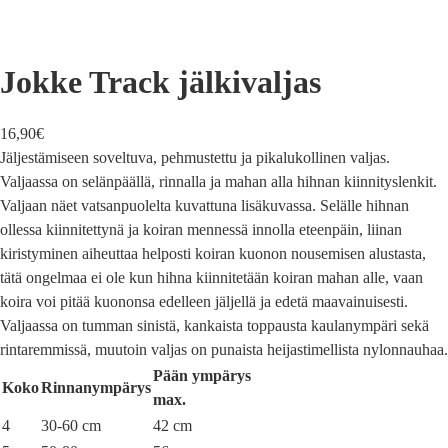
Jokke Track jälkivaljas
16,90
€
Jäljestämiseen soveltuva, pehmustettu ja pikalukollinen valjas.
Valjaassa on selänpäällä, rinnalla ja mahan alla hihnan kiinnityslenkit.
Valjaan näet vatsanpuolelta kuvattuna lisäkuvassa. Selälle hihnan
ollessa kiinnitettynä ja koiran mennessä innolla eteenpäin, liinan
kiristyminen aiheuttaa helposti koiran kuonon nousemisen alustasta,
tätä ongelmaa ei ole kun hihna kiinnitetään koiran mahan alle, vaan
koira voi pitää kuononsa edelleen jäljellä ja edetä maavainuisesti.
Valjaassa on tumman sinistä, kankaista toppausta kaulanympäri sekä
rintaremmissä, muutoin valjas on punaista heijastimellista nylonnauhaa.
Pään ympärys
Koko
Rinnanympärys
max.
4
30-60 cm
42 cm