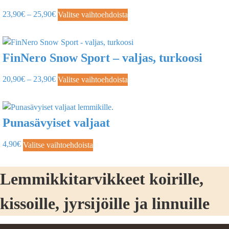
23,90
€
–
25,90
€
Valitse vaihtoehdoista
FinNero Snow Sport – valjas, turkoosi
20,90
€
–
23,90
€
Valitse vaihtoehdoista
Punasävyiset valjaat
4,90
€
Valitse vaihtoehdoista
Lemmikkitarvikkeet koirille,
kissoille, jyrsijöille ja linnuille