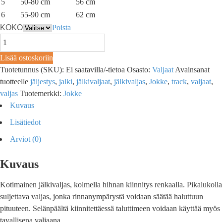
5
50-80 cm
56 cm
6
55-90 cm
62 cm
KOKO
Poista
Lisää ostoskoriin
Tuotetunnus (SKU):
Ei saatavilla/-tietoa
Osasto:
Valjaat
Avainsanat
tuotteelle
jäljestys
,
jalki
,
jälkivaljaat
,
jälkivaljas
,
Jokke
,
track
,
valjaat
,
valjas
Tuotemerkki:
Jokke
Kuvaus
Lisätiedot
Arviot (0)
Kuvaus
Kotimainen jälkivaljas, kolmella hihnan kiinnitys renkaalla. Pikalukolla
suljettava valjas, jonka rinnanympärystä voidaan säätää haluttuun
pituuteen. Selänpäältä kiinnitettäessä taluttimeen voidaan käyttää myös
tavallisena valjaana.