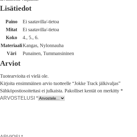
Lisätiedot
Paino
Ei saatavilla/-tietoa
Mitat
Ei saatavilla/-tietoa
Koko
4., 5., 6.
Materiaali
Kangas, Nylonnauha
Väri
Punainen, Tummansininen
Arviot
Tuotearvioita ei vielä ole.
Kirjoita ensimmäinen arvio tuotteelle “Jokke Track jälkivaljas”
Sähköpostiosoitettasi ei julkaista.
Pakolliset kentät on merkitty
*
ARVOSTELUSI
*
ARVIOSI
*