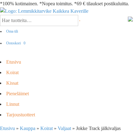
*100% kotimainen. *Nopea toimitus. *69 € tilaukset postikuluitta.
Oma tili
Ostoskori
0
Etusivu
Koirat
Kissat
Pieneläimet
Linnut
Tarjoustuotteet
Etusivu
»
Kauppa
»
Koirat
»
Valjaat
»
Jokke Track jälkivaljas