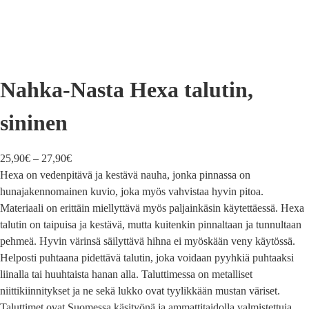
Nahka-Nasta Hexa talutin,
sininen
25,90
€
–
27,90
€
Hexa on vedenpitävä ja kestävä nauha, jonka pinnassa on
hunajakennomainen kuvio, joka myös vahvistaa hyvin pitoa.
Materiaali on erittäin miellyttävä myös paljainkäsin käytettäessä. Hexa
talutin on taipuisa ja kestävä, mutta kuitenkin pinnaltaan ja tunnultaan
pehmeä. Hyvin värinsä säilyttävä hihna ei myöskään veny käytössä.
Helposti puhtaana pidettävä talutin, joka voidaan pyyhkiä puhtaaksi
liinalla tai huuhtaista hanan alla. Taluttimessa on metalliset
niittikiinnitykset ja ne sekä lukko ovat tyylikkään mustan väriset.
Taluttimet ovat Suomessa käsityönä ja ammattitaidolla valmistettuja.