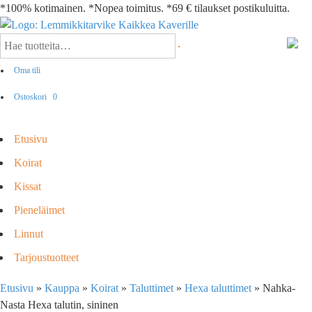
*100% kotimainen. *Nopea toimitus. *69 € tilaukset postikuluitta.
Oma tili
Ostoskori
0
Etusivu
Koirat
Kissat
Pieneläimet
Linnut
Tarjoustuotteet
Etusivu
»
Kauppa
»
Koirat
»
Taluttimet
»
Hexa taluttimet
»
Nahka-
Nasta Hexa talutin, sininen