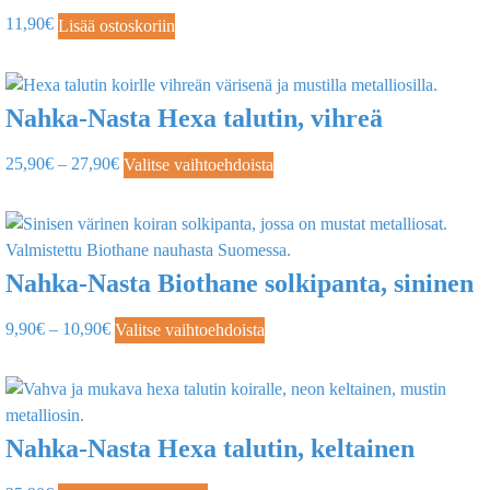
11,90
€
Lisää ostoskoriin
Nahka-Nasta Hexa talutin, vihreä
25,90
€
–
27,90
€
Valitse vaihtoehdoista
Nahka-Nasta Biothane solkipanta, sininen
9,90
€
–
10,90
€
Valitse vaihtoehdoista
Nahka-Nasta Hexa talutin, keltainen