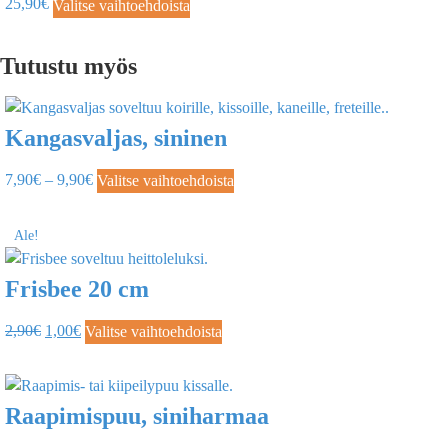
25,90
€
Valitse vaihtoehdoista
Tutustu myös
Kangasvaljas, sininen
7,90
€
–
9,90
€
Valitse vaihtoehdoista
Ale!
Frisbee 20 cm
2,90
€
1,00
€
Valitse vaihtoehdoista
Raapimispuu, siniharmaa