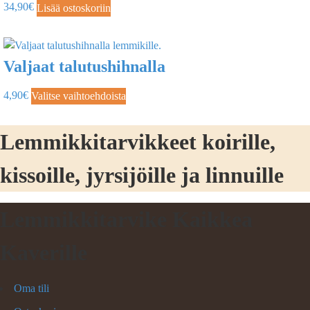
34,90
€
Lisää ostoskoriin
Valjaat talutushihnalla
4,90
€
Valitse vaihtoehdoista
Lemmikkitarvikkeet koirille,
kissoille, jyrsijöille ja linnuille
Lemmikkitarvike Kaikkea
Kaverille
Oma tili