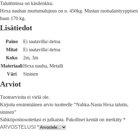
Taluttimissa on käsilenkku.
Hexa nauhan murtumalujuus on n. 450kg. Mustan ruotsalaistyyppisen
haan 170 kg.
Lisätiedot
Paino
Ei saatavilla/-tietoa
Mitat
Ei saatavilla/-tietoa
Koko
2m, 3m
Materiaali
Hexa nauha, Metalli
Väri
Sininen
Arviot
Tuotearvioita ei vielä ole.
Kirjoita ensimmäinen arvio tuotteelle “Nahka-Nasta Hexa talutin,
sininen”
Sähköpostiosoitettasi ei julkaista.
Pakolliset kentät on merkitty
*
ARVOSTELUSI
*