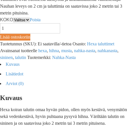
Nauhan leveys on 2 cm ja taluttimia on saatavissa joko 2 metrin tai 3
metrin pituisina.
KOKO
Poista
Lisää ostoskoriin
Tuotetunnus (SKU):
Ei saatavilla/-tietoa
Osasto:
Hexa taluttimet
Avainsanat tuotteelle
hexa
,
hihna
,
musta
,
nahka-nasta
,
nahkanasta
,
sininen
,
talutin
Tuotemerkki:
Nahka-Nasta
Kuvaus
Lisätiedot
Arviot (0)
Kuvaus
Hexa koiran talutin omaa hyvän pidon, ollen myös kestävä, venymätön
sekä vedenkestävä, hyvin puhtaana pysyvä hihna. Väriltään talutin on
sininen ja on saatavissa joko 2 metrin tai 3 metrin pituisena.