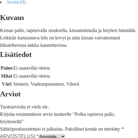
Arviot (0)
Kuvaus
Kissan pallo, rapisevalla sisuksella, kissanmintulla ja höyhen hännällä.
Leikkiin kannustava lelu on kevyt ja näin kissan vaivattomasti
liikuteltavissa taikka kannettavissa.
Lisätiedot
Paino
Ei saatavilla/-tietoa
Mitat
Ei saatavilla/-tietoa
Väri
Sininen, Vaaleanpunainen, Vihreä
Arviot
Tuotearvioita ei vielä ole.
Kirjoita ensimmäinen arvio tuotteelle “Polka rapiseva pallo,
höyhenellä”
Sähköpostiosoitettasi ei julkaista.
Pakolliset kentät on merkitty
*
ARVOSTELUSI
*