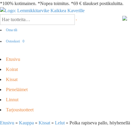
*100% kotimainen. *Nopea toimitus. *69 € tilaukset postikuluitta.
Oma tili
Ostoskori
0
Etusivu
Koirat
Kissat
Pieneläimet
Linnut
Tarjoustuotteet
Etusivu
»
Kauppa
»
Kissat
»
Lelut
»
Polka rapiseva pallo, höyhenellä