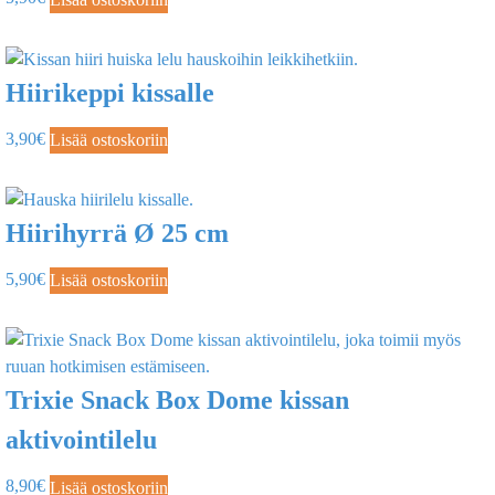
Hiirikeppi kissalle
3,90
€
Lisää ostoskoriin
Hiirihyrrä Ø 25 cm
5,90
€
Lisää ostoskoriin
Trixie Snack Box Dome kissan
aktivointilelu
8,90
€
Lisää ostoskoriin