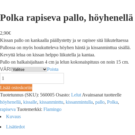
Polka rapiseva pallo, höyhenellä
2,90
€
Kissan pallo on kankaalla päällystetty ja se rapisee sitä liikuteltaessa
Pallossa on myös houkutteleva höyhen häntä ja kissanminttua sisällä.
Kevyttä lelua on kissan helppo liikutella ja kantaa.
Pallo on halkaisijaltaan 4 cm ja lelun kokonaispituus on noin 15 cm.
VÄRI
Poista
Lisää ostoskoriin
Tuotetunnus (SKU):
560005
Osasto:
Lelut
Avainsanat tuotteelle
höyhenellä
,
kissalle
,
kissanminttu
,
kissanmintulla
,
pallo
,
Polka
,
rapiseva
Tuotemerkki:
Flamingo
Kuvaus
Lisätiedot