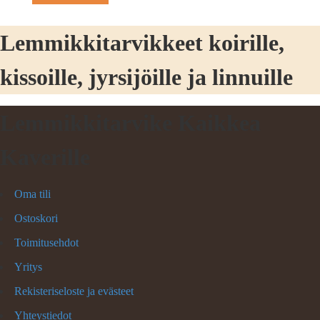
Lemmikkitarvikkeet koirille,
kissoille, jyrsijöille ja linnuille
Lemmikkitarvike Kaikkea
Kaverille
Oma tili
Ostoskori
Toimitusehdot
Yritys
Rekisteriseloste ja evästeet
Yhteystiedot