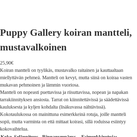
Puppy Gallery koiran mantteli,
mustavalkoinen
25,90
€
Koiran mantteli on tyylikäs, mustavalko raitainen ja kauttaaltaan
miellyttävän pehmeä. Mantteli on kevyt, mutta siinä on koiraa vasten
mukavan pehmoinen ja lämmin vuoriosa.
Mantteli on nopeasti puettavissa ja riisuttavissa, nopean ja napakan
tarrakiinnityksen ansiosta. Tarrat on kiinnitettävissä ja säädettävissä
kauluksesta ja kyljen kohdalta (lisäkuvassa nähtävissä).
Kokotaulukossa on mainittuna esimerkkeinä rotuja, joille mantteli
sopii, mutta varminta on että mittaat koirasi, sillä roduissa esiintyy
kokovaihtelua.
Koko
Selänpituus
Rinnanympärys
Esimerkkirotuja: