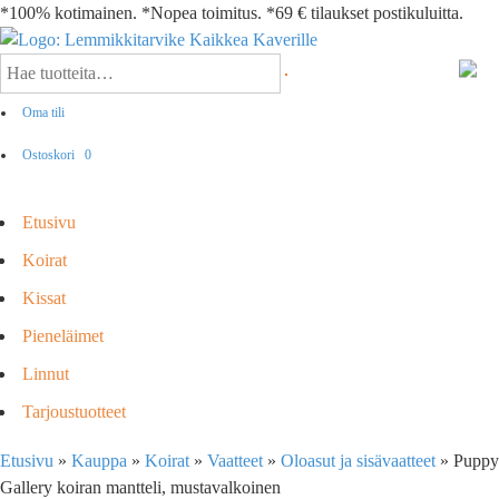
*100% kotimainen. *Nopea toimitus. *69 € tilaukset postikuluitta.
Oma tili
Ostoskori
0
Etusivu
Koirat
Kissat
Pieneläimet
Linnut
Tarjoustuotteet
Etusivu
»
Kauppa
»
Koirat
»
Vaatteet
»
Oloasut ja sisävaatteet
»
Puppy
Gallery koiran mantteli, mustavalkoinen