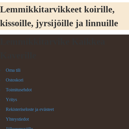
Lemmikkitarvikkeet koirille,
kissoille, jyrsijöille ja linnuille
Lemmikkitarvike Kaikkea
Kaverille
Oma tili
Ostoskori
Toimitusehdot
Yritys
Rekisteriseloste ja evästeet
Yhteystiedot
Jälleenmyyjille