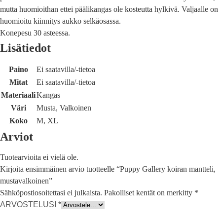
mutta huomioithan ettei päälikangas ole kosteutta hylkivä. Valjaalle on
huomioitu kiinnitys aukko selkäosassa.
Konepesu 30 asteessa.
Lisätiedot
Paino
Ei saatavilla/-tietoa
Mitat
Ei saatavilla/-tietoa
Materiaali
Kangas
Väri
Musta, Valkoinen
Koko
M, XL
Arviot
Tuotearvioita ei vielä ole.
Kirjoita ensimmäinen arvio tuotteelle “Puppy Gallery koiran mantteli,
mustavalkoinen”
Sähköpostiosoitettasi ei julkaista.
Pakolliset kentät on merkitty
*
ARVOSTELUSI
*