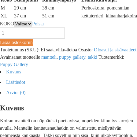
M
29 cm
38 cm
Perhoskoira, pomeranian
XL
37 cm
51 cm
kettuterrieri, kiinanharjakoira
KOKO
Poista
Lisää ostoskoriin
Tuotetunnus (SKU):
Ei saatavilla/-tietoa
Osasto:
Oloasut ja sisävaatteet
Avainsanat tuotteelle
mantteli
,
puppy gallery
,
takki
Tuotemerkki:
Puppy Gallery
Kuvaus
Lisätiedot
Arviot (0)
Kuvaus
Koiran mantteli on näppärästi puettavissa, nopeiden kiinnitys tarrojen
avulla. Manttelin kanttausnauhatkin on valmistettu miellyttävän
pehmeästä kankaasta. Takki soveltuu niin sisä- kuin ulkokäyttöönkin,