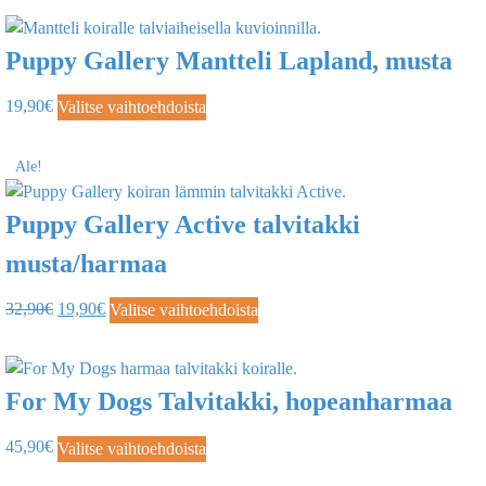
Puppy Gallery Mantteli Lapland, musta
19,90
€
Valitse vaihtoehdoista
Ale!
Puppy Gallery Active talvitakki
musta/harmaa
32,90
€
19,90
€
Valitse vaihtoehdoista
For My Dogs Talvitakki, hopeanharmaa
45,90
€
Valitse vaihtoehdoista