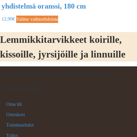
yhdistelmä oranssi, 180 cm
12,90
€
Valitse vaihtoehdoista
Lemmikkitarvikkeet koirille,
kissoille, jyrsijöille ja linnuille
Lemmikkitarvike Kaikkea
Kaverille
Oma tili
Ostoskori
Toimitusehdot
Yritys