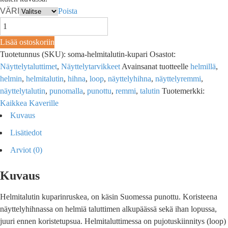
VÄRI
Poista
Lisää ostoskoriin
Tuotetunnus (SKU):
soma-helmitalutin-kupari
Osastot:
Näyttelytaluttimet
,
Näyttelytarvikkeet
Avainsanat tuotteelle
helmillä
,
helmin
,
helmitalutin
,
hihna
,
loop
,
näyttelyhihna
,
näyttelyremmi
,
näyttelytalutin
,
punomalla
,
punottu
,
remmi
,
talutin
Tuotemerkki:
Kaikkea Kaverille
Kuvaus
Lisätiedot
Arviot (0)
Kuvaus
Helmitalutin kuparinruskea, on käsin Suomessa punottu. Koristeena
näyttelyhihnassa on helmiä taluttimen alkupäässä sekä ihan lopussa,
juuri ennen koristetupsua. Helmitaluttimessa on pujotuskiinnitys (loop)