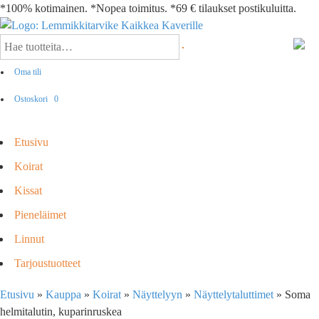
*100% kotimainen. *Nopea toimitus. *69 € tilaukset postikuluitta.
Oma tili
Ostoskori
0
Etusivu
Koirat
Kissat
Pieneläimet
Linnut
Tarjoustuotteet
Etusivu
»
Kauppa
»
Koirat
»
Näyttelyyn
»
Näyttelytaluttimet
»
Soma
helmitalutin, kuparinruskea