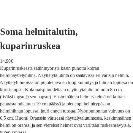
Soma helmitalutin,
kuparinruskea
14,90
€
Kuparinruskeasta satiininyöristä käsin punottu koiran
helminäyttelyhihna. Näyttelytalutinta on saatavissa eri värisin helmin.
Näyttelyhihnoissa on pujotettava eli loop kiinnitys ja hihnan lopussa on
koristetupsu. Kokonaispituudeltaan näyttelytalutin on noin 85 cm
(lisäksi tupsu ja sen hapsut). Ensimmäinen helmirykelmä on koiran
pannasta mitattuna 19 cm päässä ja pienenpi helmirypäs on
helmihihnan lopussa, juuri ennen tupsua. Nyöripunonnan vahvuus on
0,5 cm. Huom! Oranssin värisessä näyttelytaluttimessa, keskimmäinen
helmi on oranssi ja sen viereiset helmet ovat väriltään ruskeansävyisiä,
kuten kuvassa.