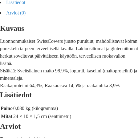
Lisätiedot
Arviot (0)
Kuvaus
Luonnonmukaiset SwissCowers juusto puruluut, mahdollistavat koiran
pureskelu tarpeen terveellisellä tavalla. Laktoosittomat ja gluteenittomat
herkut soveltuvat päivittäiseen käyttöön, terveellisen ruokavalion
lisänä.
Sisältää: Sveitsiläinen maito 98,9%, jogurtti, kaseiini (maitoproteiini) ja
mineraaleja.
Raakaproteiini 64,3%, Raakarasva 14,5% ja raakatuhka 8,9%
Lisätiedot
Paino
0,080 kg (kilogramma)
Mitat
24 × 10 × 1,5 cm (senttimetri)
Arviot