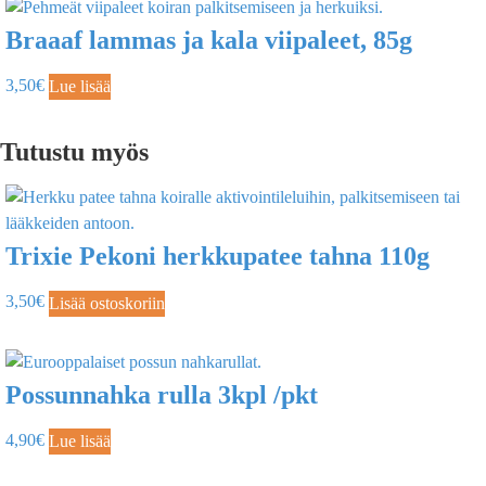
Braaaf lammas ja kala viipaleet, 85g
3,50
€
Lue lisää
Tutustu myös
Trixie Pekoni herkkupatee tahna 110g
3,50
€
Lisää ostoskoriin
Possunnahka rulla 3kpl /pkt
4,90
€
Lue lisää