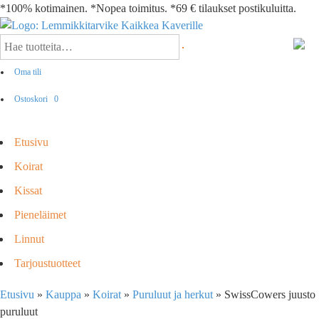
*100% kotimainen. *Nopea toimitus. *69 € tilaukset postikuluitta.
Oma tili
Ostoskori
0
Etusivu
Koirat
Kissat
Pieneläimet
Linnut
Tarjoustuotteet
Etusivu
»
Kauppa
»
Koirat
»
Puruluut ja herkut
»
SwissCowers juusto
puruluut