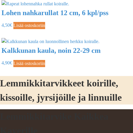
Lohen nahkarullat 12 cm, 6 kpl/pss
4,50
€
Lisää ostoskoriin
Kalkkunan kaula, noin 22-29 cm
4,90
€
Lisää ostoskoriin
Lemmikkitarvikkeet koirille,
kissoille, jyrsijöille ja linnuille
Lemmikkitarvike Kaikkea
Kaverille