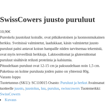
SwissCowers juusto puruluut
10,90
€
Pureskelu juustoluut koiralle, ovat pitkäkestoinen ja luonnonmukainen
herkku. Sveitsissä valmistetut, laadukkaat, käsin valmistetut juusto
puruluut paitsi antavat koiran hampaille niiden tarvitsemaa tekemistä,
ovat myös terveellisiä herkkuja. Laktoosittomat ja gluteenittomat
puruluut sisältävät reilusti proteiinia ja kalsiumia.
Pituudeltaan puruluut ovat 12-15 cm ja paksuudeltaan noin 1,5 cm.
Paketissa on kolme puruluuta joiden paino on yhteensä 80g.
Varasto loppu
Tuotetunnus (SKU):
SC110015
Osasto:
Puruluut ja herkut
Avainsanat
tuotteelle
juusto
,
juustoluu
,
luu
,
puruluu
,
swisscowers
Tuotemerkki:
SwissCowers
Kuvaus