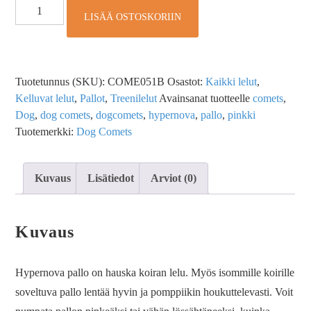
LISÄÄ OSTOSKORIIN
Tuotetunnus (SKU):
COME051B
Osastot:
Kaikki lelut
,
Kelluvat lelut
,
Pallot
,
Treenilelut
Avainsanat tuotteelle
comets
,
Dog
,
dog comets
,
dogcomets
,
hypernova
,
pallo
,
pinkki
Tuotemerkki:
Dog Comets
Kuvaus
Lisätiedot
Arviot (0)
Kuvaus
Hypernova pallo on hauska koiran lelu. Myös isommille koirille
soveltuva pallo lentää hyvin ja pomppiikin houkuttelevasti. Voit