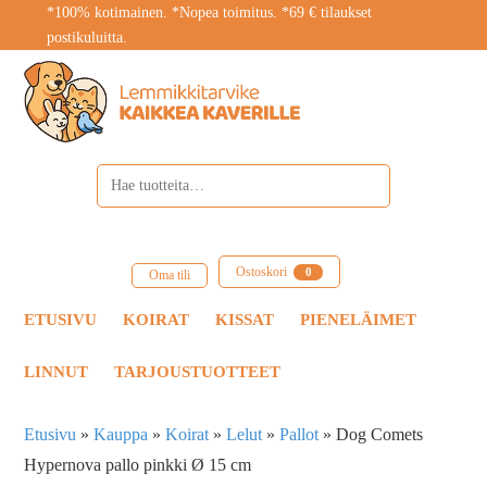
*100% kotimainen. *Nopea toimitus. *69 € tilaukset
postikuluitta.
Ostoskori
0
Oma tili
ETUSIVU
KOIRAT
KISSAT
PIENELÄIMET
LINNUT
TARJOUSTUOTTEET
Etusivu
»
Kauppa
»
Koirat
»
Lelut
»
Pallot
»
Dog Comets
Hypernova pallo pinkki Ø 15 cm