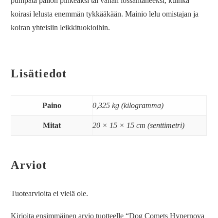
pumpata pallon pinkeäksi tai vähän lössähtäneeksi, kuinka
koirasi lelusta enemmän tykkääkään. Mainio lelu omistajan ja
koiran yhteisiin leikkituokioihin.
Lisätiedot
Paino
0,325 kg (kilogramma)
Mitat
20 × 15 × 15 cm (senttimetri)
Arviot
Tuotearvioita ei vielä ole.
Kirjoita ensimmäinen arvio tuotteelle “Dog Comets Hypernova