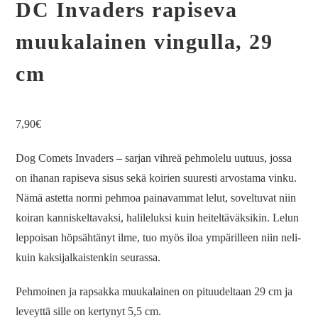
DC Invaders rapiseva
muukalainen vingulla, 29
cm
7,90
€
Dog Comets Invaders – sarjan vihreä pehmolelu uutuus, jossa
on ihanan rapiseva sisus sekä koirien suuresti arvostama vinku.
Nämä astetta normi pehmoa painavammat lelut, soveltuvat niin
koiran kanniskeltavaksi, halileluksi kuin heiteltäväksikin. Lelun
leppoisan höpsähtänyt ilme, tuo myös iloa ympärilleen niin neli-
kuin kaksijalkaistenkin seurassa.
Pehmoinen ja rapsakka muukalainen on pituudeltaan 29 cm ja
leveyttä sille on kertynyt 5,5 cm.