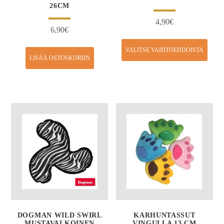
26CM
4,90
€
6,90
€
VALITSE VAIHTOEHDOISTA
LISÄÄ OSTOSKORIIN
DOGMAN WILD SWIRL
KARHUNTASSUT
MUSTAVALKOINEN
VINGULLA 13 CM