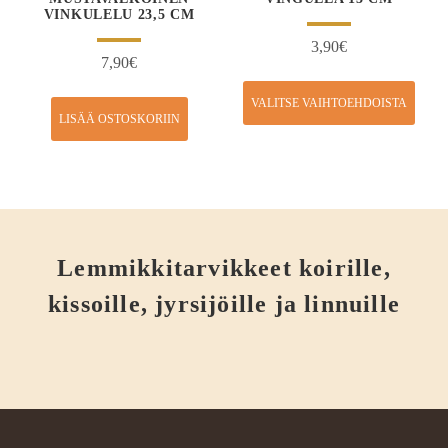
VINKULELU 23,5 CM
3,90
€
7,90
€
VALITSE VAIHTOEHDOISTA
LISÄÄ OSTOSKORIIN
Lemmikkitarvikkeet koirille,
kissoille, jyrsijöille ja linnuille