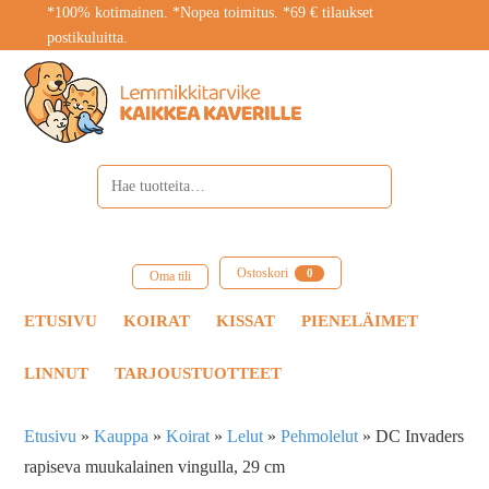
*100% kotimainen. *Nopea toimitus. *69 € tilaukset
postikuluitta.
Ostoskori
0
Oma tili
ETUSIVU
KOIRAT
KISSAT
PIENELÄIMET
LINNUT
TARJOUSTUOTTEET
Etusivu
»
Kauppa
»
Koirat
»
Lelut
»
Pehmolelut
»
DC Invaders
rapiseva muukalainen vingulla, 29 cm