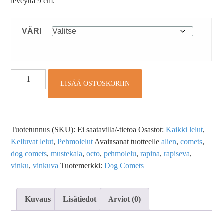
leveyttä 9 cm.
VÄRI
LISÄÄ OSTOSKORIIN
Tuotetunnus (SKU):
Ei saatavilla/-tietoa
Osastot:
Kaikki lelut
,
Kelluvat lelut
,
Pehmolelut
Avainsanat tuotteelle
alien
,
comets
,
dog comets
,
mustekala
,
octo
,
pehmolelu
,
rapina
,
rapiseva
,
vinku
,
vinkuva
Tuotemerkki:
Dog Comets
Kuvaus
Lisätiedot
Arviot (0)