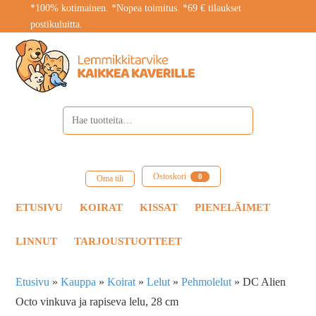
*100% kotimainen. *Nopea toimitus. *69 € tilaukset
postikuluitta.
Ostoskori
0
Oma tili
ETUSIVU
KOIRAT
KISSAT
PIENELÄIMET
LINNUT
TARJOUSTUOTTEET
Etusivu
»
Kauppa
»
Koirat
»
Lelut
»
Pehmolelut
»
DC Alien
Octo vinkuva ja rapiseva lelu, 28 cm