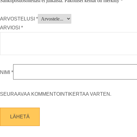
Sähköpostiosoitettasi ei julkaista.
Pakolliset kentät on merkitty
*
ARVOSTELUSI
*
ARVIOSI
*
NIMI
*
SEURAAVAA KOMMENTOINTIKERTAA VARTEN.