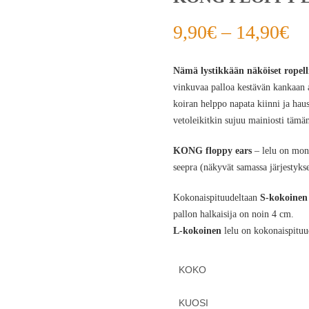
9,90
€
–
14,90
€
Nämä lystikkään näköiset ropell
vinkuvaa palloa kestävän kankaan al
koiran helppo napata kiinni ja haus
vetoleikitkin sujuu mainiosti tämän
KONG floppy ears
– lelu on monip
seepra (näkyvät samassa järjestyks
Kokonaispituudeltaan
S-kokoinen
pallon halkaisija on noin 4 cm.
L-kokoinen
lelu on kokonaispituu
KOKO
KUOSI