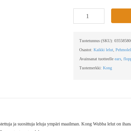
Tuotetunnus (SKU):
03558580
Osastot:
Kaikki lelut
,
Pehmolel
Avainsanat tuotteelle
ears
,
flop
Tuotemerkki:
Kong
tettuja ja suosittuja leluja ympäri maailman. Kong Wubba lelut on ihanast