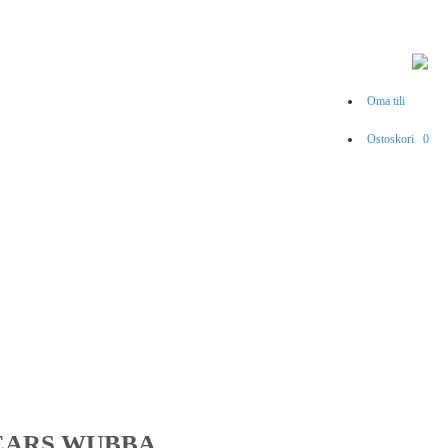
Oma tili
Ostoskori
0
EARS WUBBA