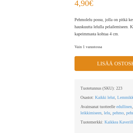
4,90
€
Pehmolelu possu, jolla on pitkä ke
hauskuutta lelulla pelailemiseen. 
kapeimmasta kohtaa 4 cm.
Vain 1 varastossa
LISÄÄ OSTOS
Tuotetunnus (SKU):
223
Osastot:
Kaikki lelut
,
Lemmikki
Avainsanat tuotteelle
edullinen
leikkimiseen
,
lelu
,
pehmo
,
peh
Tuotemerkki:
Kaikkea Kaverill