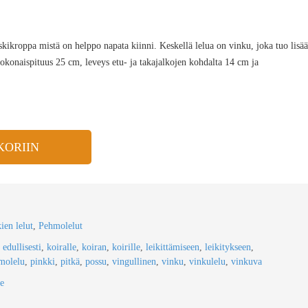
skikroppa mistä on helppo napata kiinni. Keskellä lelua on vinku, joka tuo lisää
Kokonaispituus 25 cm, leveys etu- ja takajalkojen kohdalta 14 cm ja
KORIIN
en lelut
,
Pehmolelut
,
edullisesti
,
koiralle
,
koiran
,
koirille
,
leikittämiseen
,
leikitykseen
,
molelu
,
pinkki
,
pitkä
,
possu
,
vingullinen
,
vinku
,
vinkulelu
,
vinkuva
e