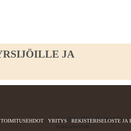
RSIJÖILLE JA
©
Copyright 2026 Lemmikkitarvike
TOIMITUSEHDOT
YRITYS
REKISTERISELOSTE JA
Kaikkea Kaverille