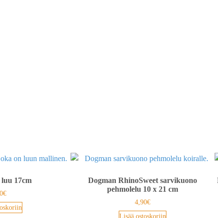
 luu 17cm
Dogman RhinoSweet sarvikuono
pehmolelu 10 x 21 cm
0
€
4,90
€
oskoriin
Lisää ostoskoriin