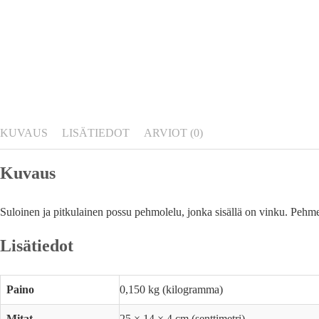
KUVAUS
LISÄTIEDOT
ARVIOT (0)
Kuvaus
Suloinen ja pitkulainen possu pehmolelu, jonka sisällä on vinku. Pehme
Lisätiedot
Paino
0,150 kg (kilogramma)
Mitat
25 × 14 × 4 cm (senttimetri)