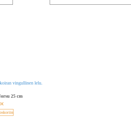
Norsu 25 cm
0
€
oskoriin