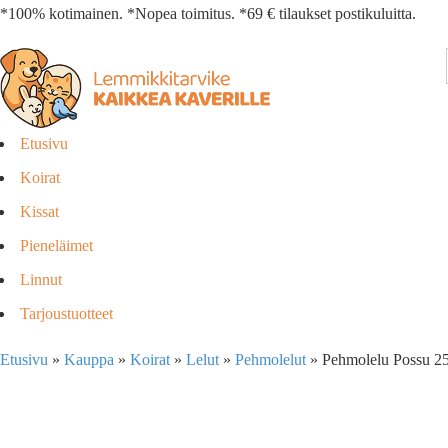
*100% kotimainen. *Nopea toimitus. *69 € tilaukset postikuluitta.
Etusivu
Koirat
Kissat
Pieneläimet
Linnut
Tarjoustuotteet
Etusivu
»
Kauppa
»
Koirat
»
Lelut
»
Pehmolelut
»
Pehmolelu Possu 2