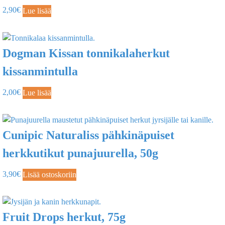
2,90
€
Lue lisää
Dogman Kissan tonnikalaherkut
kissanmintulla
2,00
€
Lue lisää
Cunipic Naturaliss pähkinäpuiset
herkkutikut punajuurella, 50g
3,90
€
Lisää ostoskoriin
Fruit Drops herkut, 75g