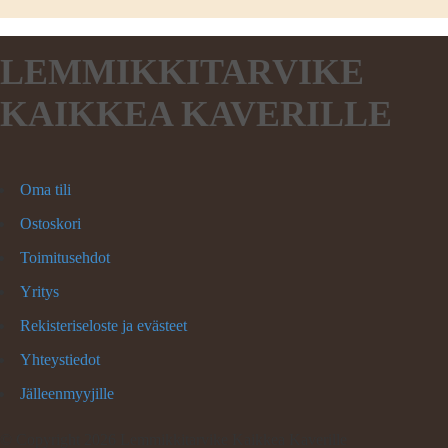
LEMMIKKITARVIKE
KAIKKEA KAVERILLE
Oma tili
Ostoskori
Toimitusehdot
Yritys
Rekisteriseloste ja evästeet
Yhteystiedot
Jälleenmyyjille
©
Copyright 2026 Lemmikkitarvike Kaikkea Kaverille