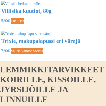
Villisika kuutiot, 80g
5,90
€
Lue lisää
Trixie, makupalapussi eri värejä
7,90
€
Valitse vaihtoehdoista
LEMMIKKITARVIKKEET
KOIRILLE, KISSOILLE,
JYRSIJÖILLE JA
LINNUILLE