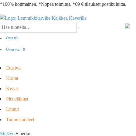
*100% kotimainen. *Nopea toimitus. *69 € tilaukset postikuluitta.
Oma tili
Ostoskori
0
Etusivu
Koirat
Kissat
Pieneläimet
Linnut
Tarjoustuotteet
Etusivu
»
herkut