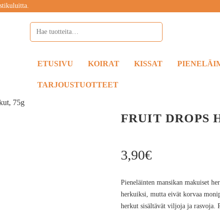
tikuluitta.
ETUSIVU
KOIRAT
KISSAT
PIENELÄI
TARJOUSTUOTTEET
kut, 75g
FRUIT DROPS 
3,90
€
Pieneläinten mansikan makuiset herk
herkuiksi, mutta eivät korvaa monip
herkut sisältävät viljoja ja rasvoja.