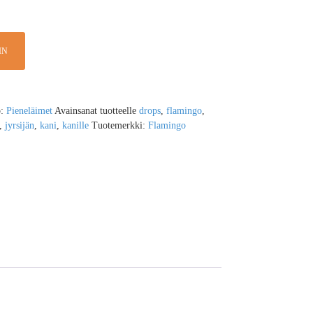
IN
o:
Pieneläimet
Avainsanat tuotteelle
drops
,
flamingo
,
,
jyrsijän
,
kani
,
kanille
Tuotemerkki:
Flamingo