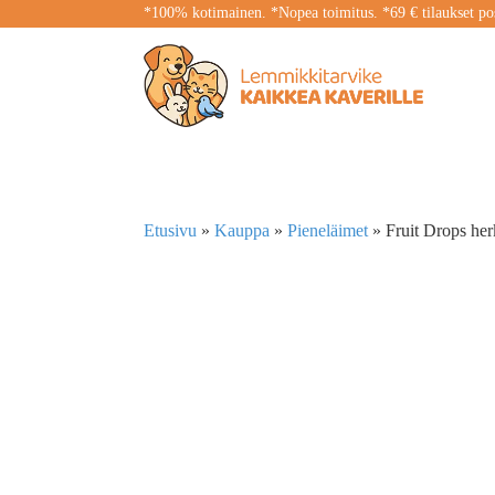
*100% kotimainen. *Nopea toimitus. *69 € tilaukset pos
Etusivu
»
Kauppa
»
Pieneläimet
»
Fruit Drops her