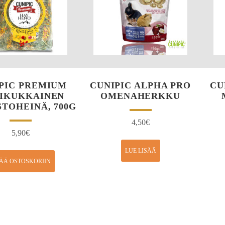
PIC PREMIUM
CUNIPIC ALPHA PRO
CU
IKUKKAINEN
OMENAHERKKU
TOHEINÄ, 700G
4,50
€
5,90
€
LUE LISÄÄ
SÄÄ OSTOSKORIIN