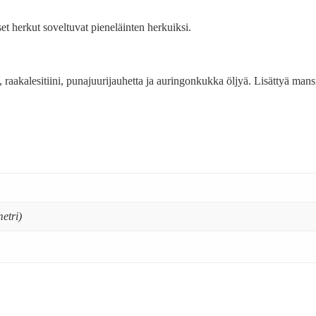
et herkut soveltuvat pieneläinten herkuiksi.
aa, raakalesitiini, punajuurijauhetta ja auringonkukka öljyä. Lisättyä man
etri)