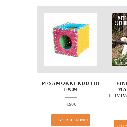
PESÄMÖKKI KUUTIO
FIN
10CM
MA
LIIVI
4,90
€
LISÄÄ OSTOSKORIIN
VALIT