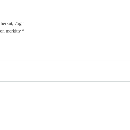
 herkut, 75g”
t on merkitty
*