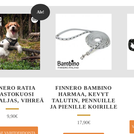
Ale!
NERO RATIA
FINNERO BAMBINO
ASTOKUOSI
HARMAA, KEVYT
VALJAS, VIHREÄ
TALUTIN, PENNUILLE
JA PIENILLE KOIRILLE
9,90
€
17,90
€
V
SE VAIHTOEHDOISTA