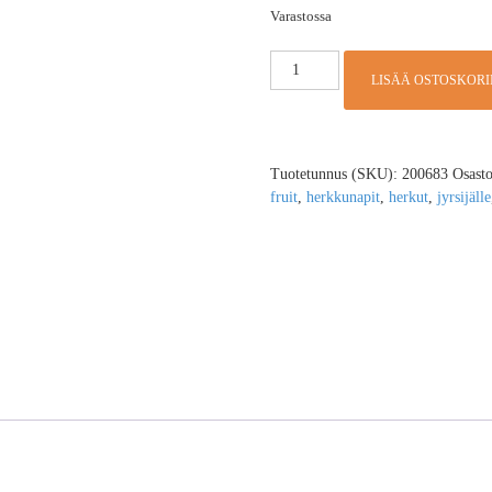
Varastossa
LISÄÄ OSTOSKORI
Tuotetunnus (SKU):
200683
Osast
fruit
,
herkkunapit
,
herkut
,
jyrsijälle