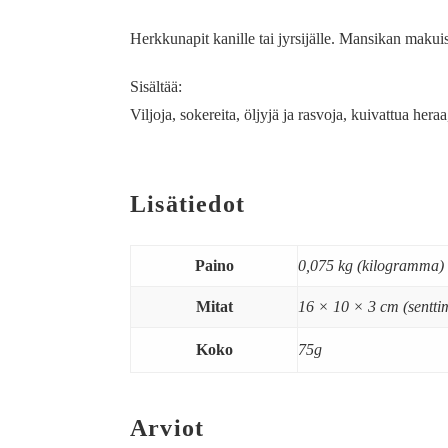
Herkkunapit kanille tai jyrsijälle. Mansikan makuis
Sisältää:
Viljoja, sokereita, öljyjä ja rasvoja, kuivattua her
Lisätiedot
Paino
0,075 kg (kilogramma)
Mitat
16 × 10 × 3 cm (senttim
Koko
75g
Arviot