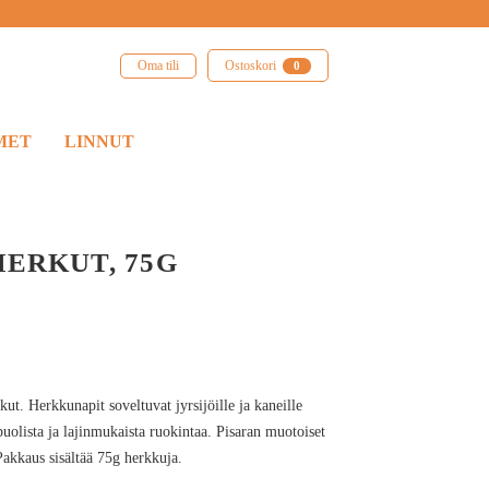
Oma tili
Ostoskori
0
MET
LINNUT
HERKUT, 75G
ut. Herkkunapit soveltuvat jyrsijöille ja kaneille
uolista ja lajinmukaista ruokintaa. Pisaran muotoiset
 Pakkaus sisältää 75g herkkuja.