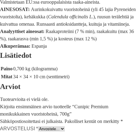
Valmistetaan EU:ssa eurooppalaisista raaka-aineista.
AINESOSAT:
Aurinkokuivattu vuoristoheinä (yli 45 lajia Pyreneiden
vuoristolta), kehäkukka (
Calendula officinalis L.
), ruusun terälehtiä ja
kuivattua omenaa. Runsaasti antioksidantteja, kuituja ja vitamiineja.
Analyyttiset aineosat:
Raakaproteiini (7 % min), raakakuitu (max 36
%), raakarasva (min 1,5 %) ja kosteus (max 12 %)
Alkuperämaa:
Espanja
Lisätiedot
Paino
0,700 kg (kilogramma)
Mitat
34 × 34 × 10 cm (senttimetri)
Arviot
Tuotearvioita ei vielä ole.
Kirjoita ensimmäinen arvio tuotteelle “Cunipic Premium
monikukkainen vuoristoheinä, 700g”
Sähköpostiosoitettasi ei julkaista.
Pakolliset kentät on merkitty
*
ARVOSTELUSI
*