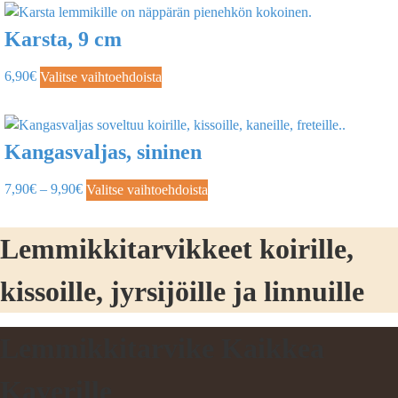
Karsta, 9 cm
6,90
€
Valitse vaihtoehdoista
Kangasvaljas, sininen
7,90
€
–
9,90
€
Valitse vaihtoehdoista
Lemmikkitarvikkeet koirille,
kissoille, jyrsijöille ja linnuille
Lemmikkitarvike Kaikkea
Kaverille