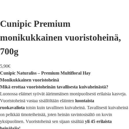
Cunipic Premium
monikukkainen vuoristoheinä,
700g
5,90
€
Cunipic Naturaliss – Premium Multifloral Hay
Monikukkainen vuoristoheinä
Mikä erottaa vuoristoheinän tavallisesta kuivaheinästä?
Luonossa eläimet syövät äärimmäisen monipuolisesti erilaisia kasveja.
Vuoristoheinä vastaa sisällöltään eläinten
luontaista
ruokavaliota
toisin kuin tavallinen kuivaheinä. Tavallisesti kuivaheinä
on pelkkää timoteiheinää, joten heinän ravintosisältö on kovin
yksipuolinen. Vuoristoheinä sen sijaan sisältää
yli 45 erilaista
heinälajia!