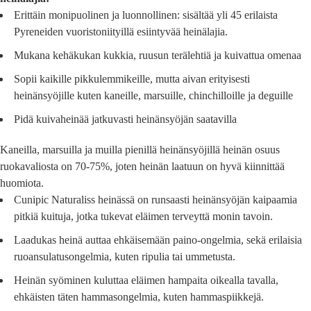
Erittäin monipuolinen ja luonnollinen: sisältää yli 45 erilaista
Pyreneiden vuoristoniityillä esiintyvää heinälajia.
Mukana kehäkukan kukkia, ruusun terälehtiä ja kuivattua omenaa
Sopii kaikille pikkulemmikeille, mutta aivan erityisesti
heinänsyöjille kuten kaneille, marsuille, chinchilloille ja deguille
Pidä kuivaheinää jatkuvasti heinänsyöjän saatavilla
Kaneilla, marsuilla ja muilla pienillä heinänsyöjillä heinän osuus
ruokavaliosta on 70-75%, joten heinän laatuun on hyvä kiinnittää
huomiota.
Cunipic Naturaliss heinässä on runsaasti heinänsyöjän kaipaamia
pitkiä kuituja, jotka tukevat eläimen terveyttä monin tavoin.
Laadukas heinä auttaa ehkäisemään paino-ongelmia, sekä erilaisia
ruoansulatusongelmia, kuten ripulia tai ummetusta.
Heinän syöminen kuluttaa eläimen hampaita oikealla tavalla,
ehkäisten täten hammasongelmia, kuten hammaspiikkejä.