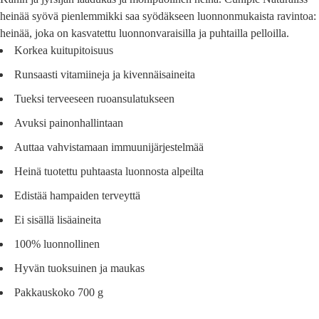
heinää syövä pienlemmikki saa syödäkseen luonnonmukaista ravintoa:
heinää, joka on kasvatettu luonnonvaraisilla ja puhtailla pelloilla.
Korkea kuitupitoisuus
Runsaasti vitamiineja ja kivennäisaineita
Tueksi terveeseen ruoansulatukseen
Avuksi painonhallintaan
Auttaa vahvistamaan immuunijärjestelmää
Heinä tuotettu puhtaasta luonnosta alpeilta
Edistää hampaiden terveyttä
Ei sisällä lisäaineita
100% luonnollinen
Hyvän tuoksuinen ja maukas
Pakkauskoko 700 g