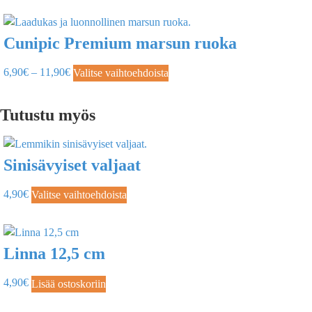
Cunipic Premium marsun ruoka
6,90
€
–
11,90
€
Valitse vaihtoehdoista
Tutustu myös
Sinisävyiset valjaat
4,90
€
Valitse vaihtoehdoista
Linna 12,5 cm
4,90
€
Lisää ostoskoriin