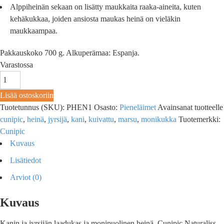
Alppiheinän sekaan on lisätty maukkaita raaka-aineita, kuten
kehäkukkaa, joiden ansiosta maukas heinä on vieläkin
maukkaampaa.
Pakkauskoko 700 g. Alkuperämaa: Espanja.
Varastossa
Lisää ostoskoriin
Tuotetunnus (SKU):
PHEN1
Osasto:
Pieneläimet
Avainsanat tuotteelle
cunipic
,
heinä
,
jyrsijä
,
kani
,
kuivattu
,
marsu
,
monikukka
Tuotemerkki:
Cunipic
Kuvaus
Lisätiedot
Arviot (0)
Kuvaus
Kanin ja jyrsijän laadukas ja monipuolinen heinä. Cunipic Naturaliss