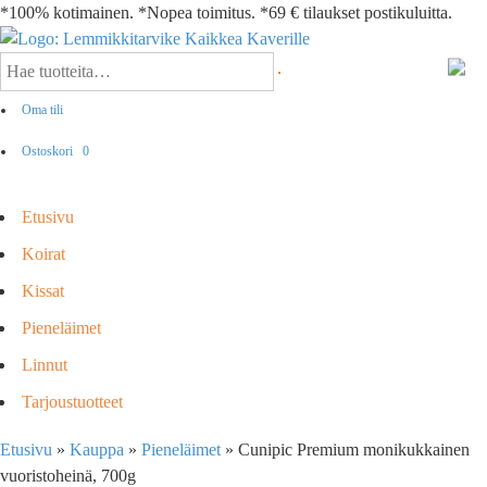
*100% kotimainen. *Nopea toimitus. *69 € tilaukset postikuluitta.
Oma tili
Ostoskori
0
Etusivu
Koirat
Kissat
Pieneläimet
Linnut
Tarjoustuotteet
Etusivu
»
Kauppa
»
Pieneläimet
»
Cunipic Premium monikukkainen
vuoristoheinä, 700g