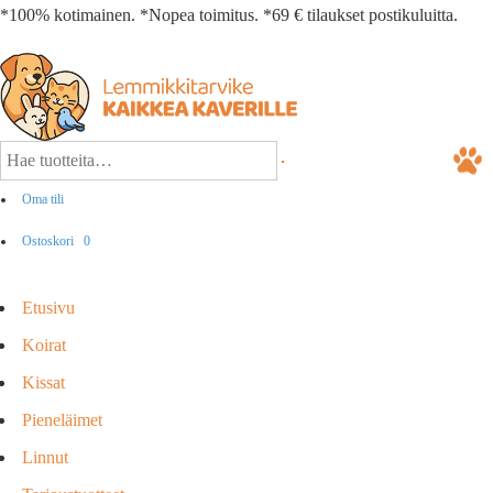
*100% kotimainen. *Nopea toimitus. *69 € tilaukset postikuluitta.
Oma tili
Ostoskori
0
Etusivu
Koirat
Kissat
Pieneläimet
Linnut