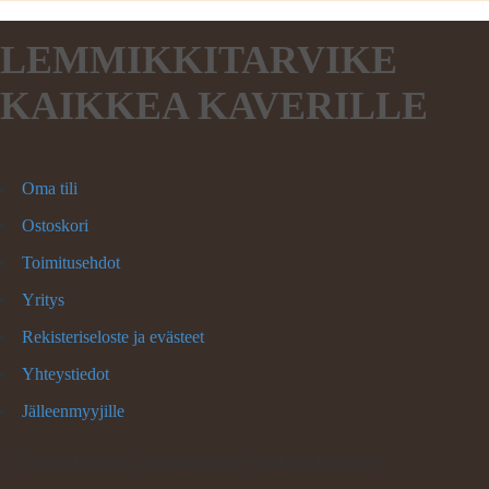
LEMMIKKITARVIKE
KAIKKEA KAVERILLE
Oma tili
Ostoskori
Toimitusehdot
Yritys
Rekisteriseloste ja evästeet
Yhteystiedot
Jälleenmyyjille
©
Copyright 2026 Lemmikkitarvike Kaikkea Kaverille