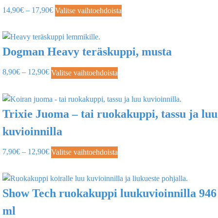
14,90
€
–
17,90
€
Valitse vaihtoehdoista
Dogman Heavy teräskuppi, musta
8,90
€
–
12,90
€
Valitse vaihtoehdoista
Trixie Juoma – tai ruokakuppi, tassu ja luu
kuvioinnilla
7,90
€
–
12,90
€
Valitse vaihtoehdoista
Show Tech ruokakuppi luukuvioinnilla 946
ml