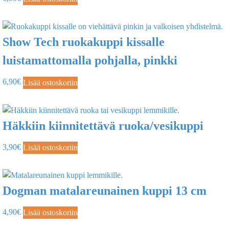
Show Tech ruokakuppi kissalle
luistamattomalla pohjalla, pinkki
6,90
€
Lisää ostoskoriin
Häkkiin kiinnitettävä ruoka/vesikuppi
3,90
€
Lisää ostoskoriin
Dogman matalareunainen kuppi 13 cm
4,90
€
Lisää ostoskoriin