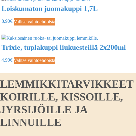
Loiskumaton juomakuppi 1,7L
8,90
€
Valitse vaihtoehdoista
Trixie, tuplakuppi liukuesteillä 2x200ml
4,90
€
Valitse vaihtoehdoista
LEMMIKKITARVIKKEET
KOIRILLE, KISSOILLE,
JYRSIJÖILLE JA
LINNUILLE