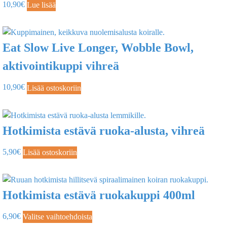
10,90
€
Lue lisää
Eat Slow Live Longer, Wobble Bowl,
aktivointikuppi vihreä
10,90
€
Lisää ostoskoriin
Hotkimista estävä ruoka-alusta, vihreä
5,90
€
Lisää ostoskoriin
Hotkimista estävä ruokakuppi 400ml
6,90
€
Valitse vaihtoehdoista