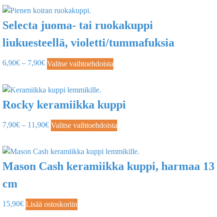
Selecta juoma- tai ruokakuppi
liukuesteellä, violetti/tummafuksia
6,90
€
–
7,90
€
Valitse vaihtoehdoista
Rocky keramiikka kuppi
7,90
€
–
11,90
€
Valitse vaihtoehdoista
Mason Cash keramiikka kuppi, harmaa 13
cm
15,90
€
Lisää ostoskoriin