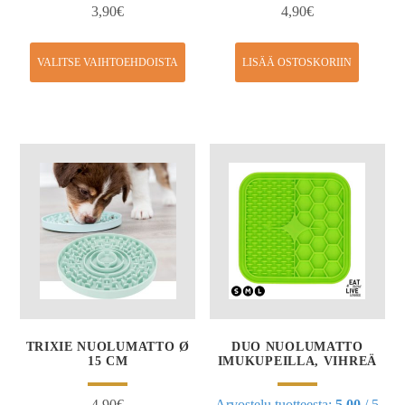
3,90
€
4,90
€
VALITSE VAIHTOEHDOISTA
LISÄÄ OSTOSKORIIN
TRIXIE NUOLUMATTO Ø
DUO NUOLUMATTO
15 CM
IMUKUPEILLA, VIHREÄ
4,90
€
Arvostelu tuotteesta:
5.00
/ 5