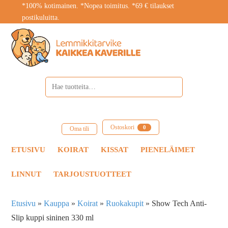
*100% kotimainen. *Nopea toimitus. *69 € tilaukset
postikuluitta.
Ostoskori
0
Oma tili
ETUSIVU
KOIRAT
KISSAT
PIENELÄIMET
LINNUT
TARJOUSTUOTTEET
Etusivu
»
Kauppa
»
Koirat
»
Ruokakupit
»
Show Tech Anti-
Slip kuppi sininen 330 ml