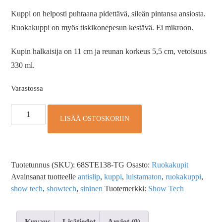
Kuppi on helposti puhtaana pidettävä, sileän pintansa ansiosta.
Ruokakuppi on myös tiskikonepesun kestävä. Ei mikroon.
Kupin halkaisija on 11 cm ja reunan korkeus 5,5 cm, vetoisuus
330 ml.
Varastossa
LISÄÄ OSTOSKORIIN
Tuotetunnus (SKU):
68STE138-TG
Osasto:
Ruokakupit
Avainsanat tuotteelle
antislip
,
kuppi
,
luistamaton
,
ruokakuppi
,
show tech
,
showtech
,
sininen
Tuotemerkki:
Show Tech
Kuvaus
Lisätiedot
Arviot (0)