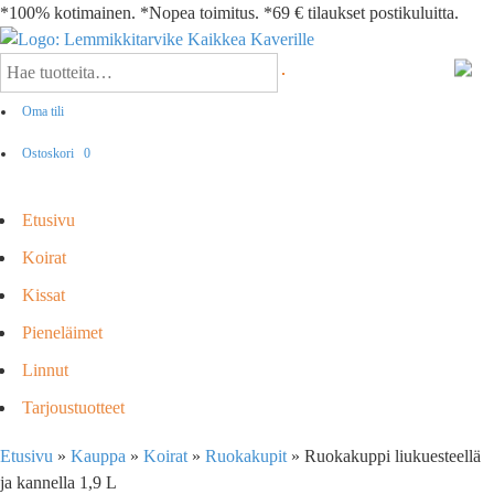
*100% kotimainen. *Nopea toimitus. *69 € tilaukset postikuluitta.
Oma tili
Ostoskori
0
Etusivu
Koirat
Kissat
Pieneläimet
Linnut
Tarjoustuotteet
Etusivu
»
Kauppa
»
Koirat
»
Ruokakupit
»
Ruokakuppi liukuesteellä
ja kannella 1,9 L