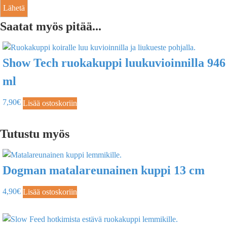
Saatat myös pitää...
Show Tech ruokakuppi luukuvioinnilla 946
ml
7,90
€
Lisää ostoskoriin
Tutustu myös
Dogman matalareunainen kuppi 13 cm
4,90
€
Lisää ostoskoriin