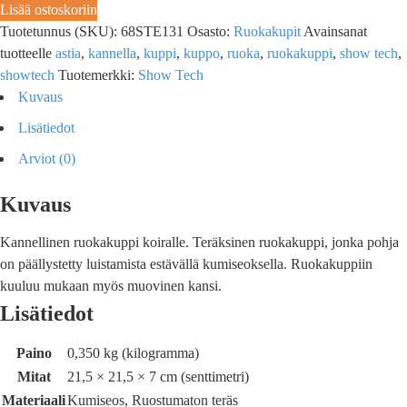
Lisää ostoskoriin
Tuotetunnus (SKU):
68STE131
Osasto:
Ruokakupit
Avainsanat
tuotteelle
astia
,
kannella
,
kuppi
,
kuppo
,
ruoka
,
ruokakuppi
,
show tech
,
showtech
Tuotemerkki:
Show Tech
Kuvaus
Lisätiedot
Arviot (0)
Kuvaus
Kannellinen ruokakuppi koiralle. Teräksinen ruokakuppi, jonka pohja
on päällystetty luistamista estävällä kumiseoksella. Ruokakuppiin
kuuluu mukaan myös muovinen kansi.
Lisätiedot
Paino
0,350 kg (kilogramma)
Mitat
21,5 × 21,5 × 7 cm (senttimetri)
Materiaali
Kumiseos, Ruostumaton teräs