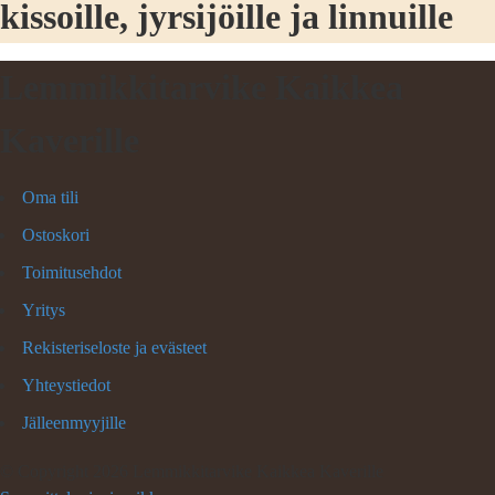
kissoille, jyrsijöille ja linnuille
Lemmikkitarvike Kaikkea
Kaverille
Oma tili
Ostoskori
Toimitusehdot
Yritys
Rekisteriseloste ja evästeet
Yhteystiedot
Jälleenmyyjille
©
Copyright 2026 Lemmikkitarvike Kaikkea Kaverille