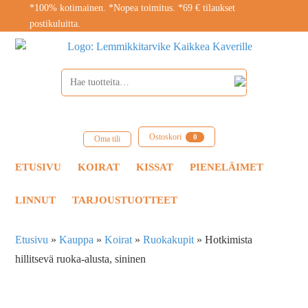
*100% kotimainen. *Nopea toimitus. *69 € tilaukset
postikuluitta.
Ostoskori
0
Oma tili
ETUSIVU
KOIRAT
KISSAT
PIENELÄIMET
LINNUT
TARJOUSTUOTTEET
Etusivu
»
Kauppa
»
Koirat
»
Ruokakupit
»
Hotkimista
hillitsevä ruoka-alusta, sininen