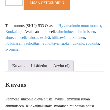
LISÄÄ OSTOSKORIIN
Tuotetunnus (SKU):
533
Osastot:
Hyvinvoinnin muut tuotteet
,
Ruokakupit
Avainsanat tuotteelle
ahmiminen
,
ahmimiseen
,
ahne
,
ahneelle
,
alusta
,
estävä
,
hillitsevä
,
hotkiminen
,
hotkimisen
,
rauhoittaa
,
rauhoittava
,
ruoka
,
ruokailu
,
ruokinta
,
syöminen
Kuvaus
Lisätiedot
Arviot (0)
Kuvaus
Pehmeää silikonia oleva alusta, avuksi lemmikin ruuan
ahmimiseen. Ruokailualustalta syöminen rauhoittaa paitsi