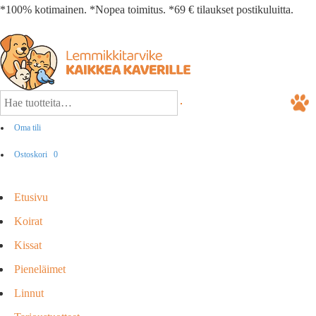
*100% kotimainen. *Nopea toimitus. *69 € tilaukset postikuluitta.
Oma tili
Ostoskori
0
Etusivu
Koirat
Kissat
Pieneläimet
Linnut