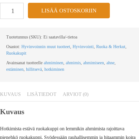
LISÄÄ OSTOSKORIIN
Tuotetunnus (SKU):
Ei saatavilla/-tietoa
Osastot:
Hyvinvoinnin muut tuotteet
,
Hyvinvointi
,
Ruoka & Herkut
,
Ruokakupit
Avainsanat tuotteelle
ahmiminen
,
ahmimis
,
ahmimiseen
,
ahne
,
estäminen
,
hillitsevä
,
hotkiminen
KUVAUS
LISÄTIEDOT
ARVIOT (0)
Kuvaus
Hotkimista estävä ruokakuppi on lemmikin ahmimista rajoittava
pienehkö ruokakuppi. Syödessään rauhallisemmin ja hitaammin koira