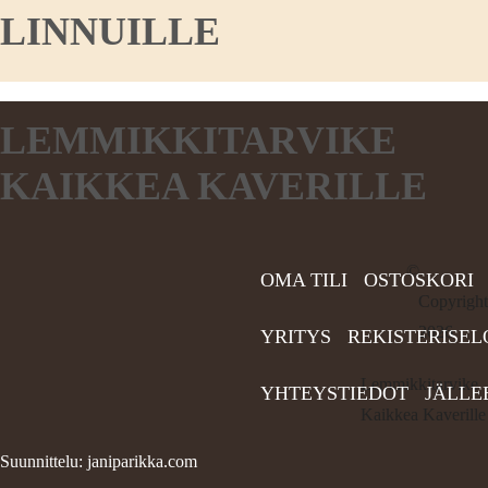
LINNUILLE
LEMMIKKITARVIKE
KAIKKEA KAVERILLE
©
OMA TILI
OSTOSKORI
Copyright
2026
YRITYS
REKISTERISEL
Lemmikkitarvike
YHTEYSTIEDOT
JÄLLE
Kaikkea Kaverille
Suunnittelu: janiparikka.com