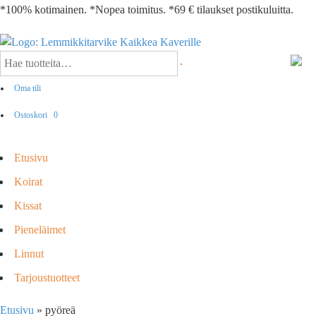
*100% kotimainen. *Nopea toimitus. *69 € tilaukset postikuluitta.
Oma tili
Ostoskori
0
Etusivu
Koirat
Kissat
Pieneläimet
Linnut
Tarjoustuotteet
Etusivu
»
pyöreä