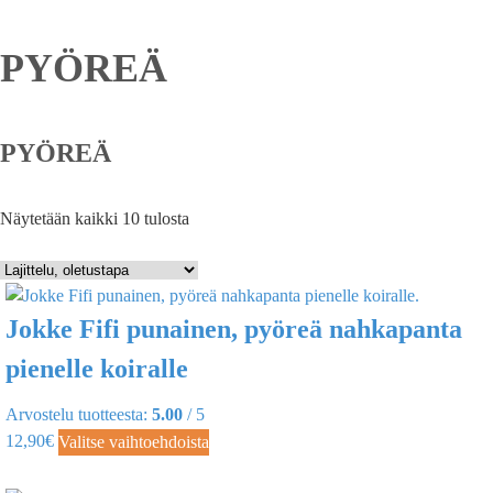
PYÖREÄ
PYÖREÄ
Näytetään kaikki 10 tulosta
Jokke Fifi punainen, pyöreä nahkapanta
pienelle koiralle
Arvostelu tuotteesta:
5.00
/ 5
12,90
€
Valitse vaihtoehdoista