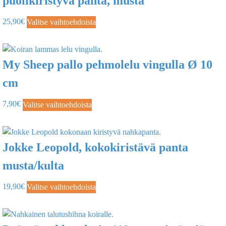
puolikiristyvä panta, musta
25,90
€
Valitse vaihtoehdoista
My Sheep pallo pehmolelu vingulla Ø 10
cm
7,90
€
Valitse vaihtoehdoista
Jokke Leopold, kokokiristävä panta
musta/kulta
19,90
€
Valitse vaihtoehdoista