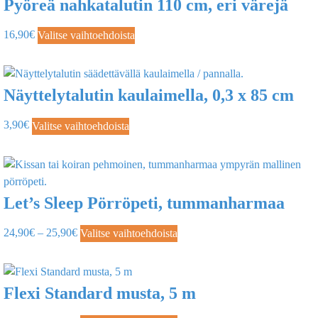
Pyöreä nahkatalutin 110 cm, eri värejä
16,90
€
Valitse vaihtoehdoista
Näyttelytalutin kaulaimella, 0,3 x 85 cm
3,90
€
Valitse vaihtoehdoista
Let’s Sleep Pörröpeti, tummanharmaa
24,90
€
–
25,90
€
Valitse vaihtoehdoista
Flexi Standard musta, 5 m