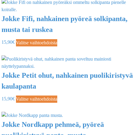
Jokke Fifi, nahkainen pyöreä solkipanta,
musta tai ruskea
15,90
€
Valitse vaihtoehdoista
Jokke Petit ohut, nahkainen puolikiristyvä
kaulapanta
15,90
€
Valitse vaihtoehdoista
Jokke Nordkapp pehmeä, pyöreä