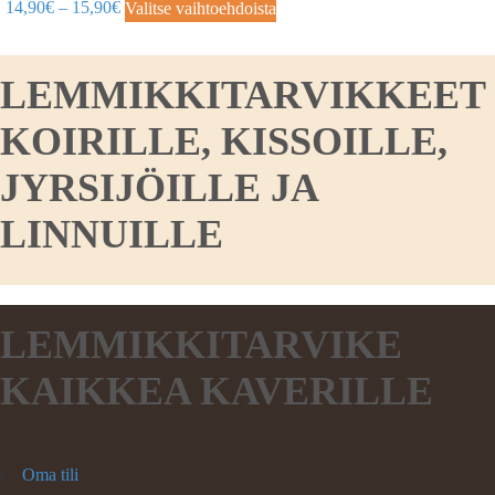
14,90
€
–
15,90
€
Valitse vaihtoehdoista
LEMMIKKITARVIKKEET
KOIRILLE, KISSOILLE,
JYRSIJÖILLE JA
LINNUILLE
LEMMIKKITARVIKE
KAIKKEA KAVERILLE
Oma tili