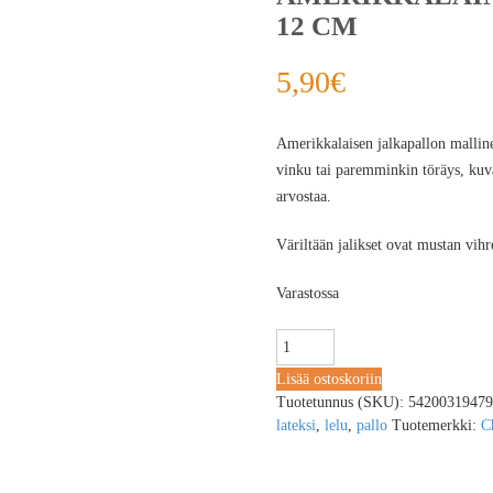
12 CM
5,90
€
Amerikkalaisen jalkapallon mallinen
vinku tai paremminkin töräys, kuva
arvostaa.
Väriltään jalikset ovat mustan vihr
Varastossa
Lisää ostoskoriin
Tuotetunnus (SKU):
54200319479
lateksi
,
lelu
,
pallo
Tuotemerkki:
C