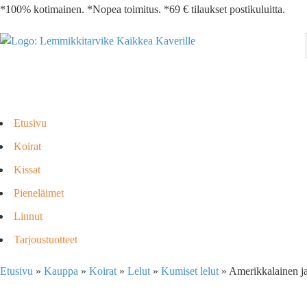
*100% kotimainen. *Nopea toimitus. *69 € tilaukset postikuluitta.
Etusivu
Koirat
Kissat
Pieneläimet
Linnut
Tarjoustuotteet
Etusivu
»
Kauppa
»
Koirat
»
Lelut
»
Kumiset lelut
»
Amerikkalainen ja