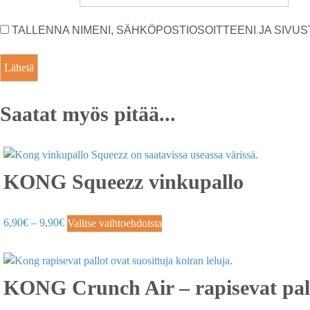
TALLENNA NIMENI, SÄHKÖPOSTIOSOITTEENI JA SIV
Saatat myös pitää...
KONG Squeezz vinkupallo
6,90
€
–
9,90
€
Valitse vaihtoehdoista
KONG Crunch Air – rapisevat pall