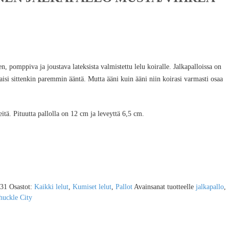
, pomppiva ja joustava lateksista valmistettu lelu koiralle. Jalkapalloissa on
isi sittenkin paremmin ääntä. Mutta ääni kuin ääni niin koirasi varmasti osaa
eitä. Pituutta pallolla on 12 cm ja leveyttä 6,5 cm.
31
Osastot:
Kaikki lelut
,
Kumiset lelut
,
Pallot
Avainsanat tuotteelle
jalkapallo
,
huckle City