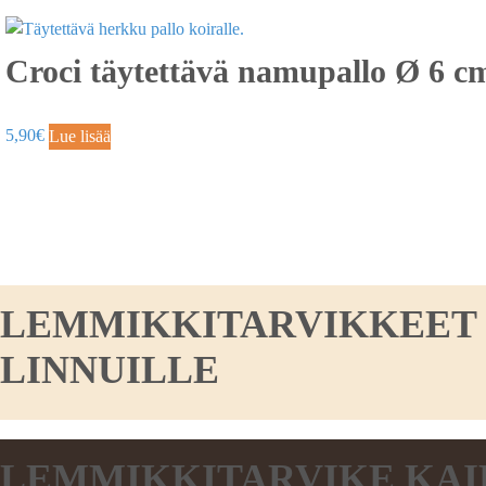
Croci täytettävä namupallo Ø 6 c
5,90
€
Lue lisää
LEMMIKKITARVIKKEET KO
LINNUILLE
LEMMIKKITARVIKE KAI