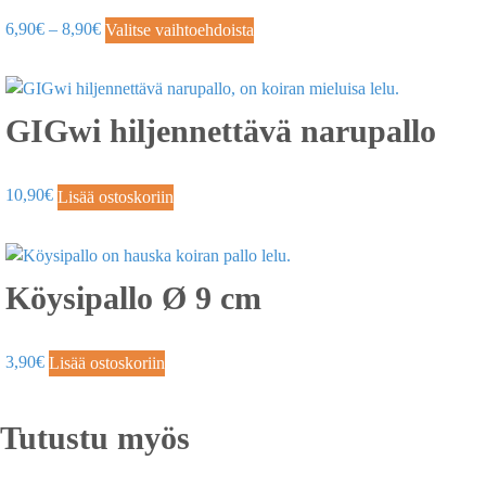
6,90
€
–
8,90
€
Valitse vaihtoehdoista
GIGwi hiljennettävä narupallo
10,90
€
Lisää ostoskoriin
Köysipallo Ø 9 cm
3,90
€
Lisää ostoskoriin
Tutustu myös