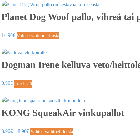
Planet Dog Woof pallo, vihreä tai 
14,90
€
Valitse vaihtoehdoista
Dogman Irene kelluva veto/heittol
8,90
€
Lue lisää
KONG SqueakAir vinkupallot
3,90
€
–
8,90
€
Valitse vaihtoehdoista