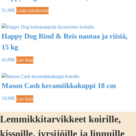
51,90
€
Lisää ostoskoriin
Happy Dog Rind & Reis nautaa ja riisiä,
15 kg
43,90
€
Lue lisää
Mason Cash keramiikkakuppi 18 cm
19,90
€
Lue lisää
Lemmikkitarvikkeet koirille,
kissoille, jyrsijöille ja linnuille