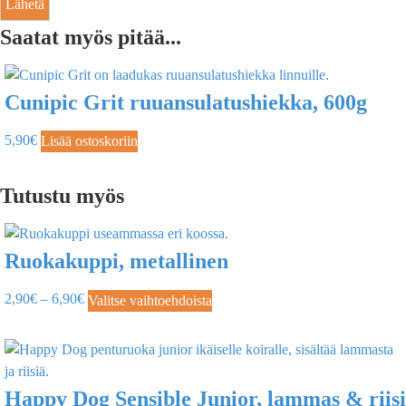
Saatat myös pitää...
Cunipic Grit ruuansulatushiekka, 600g
5,90
€
Lisää ostoskoriin
Tutustu myös
Ruokakuppi, metallinen
2,90
€
–
6,90
€
Valitse vaihtoehdoista
Happy Dog Sensible Junior, lammas & riisi