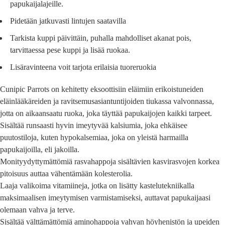
papukaijalajeille.
Pidetään jatkuvasti lintujen saatavilla
Tarkista kuppi päivittäin, puhalla mahdolliset akanat pois,
tarvittaessa pese kuppi ja lisää ruokaa.
Lisäravinteena voit tarjota erilaisia tuoreruokia
Cunipic Parrots on kehitetty eksoottisiin eläimiin erikoistuneiden
eläinlääkäreiden ja ravitsemusasiantuntijoiden tiukassa valvonnassa,
jotta on aikaansaatu ruoka, joka täyttää papukaijojen kaikki tarpeet.
Sisältää runsaasti hyvin imeytyvää kalsiumia, joka ehkäisee
puutostiloja, kuten hypokalsemiaa, joka on yleistä harmailla
papukaijoilla, eli jakoilla.
Monityydyttymättömiä rasvahappoja sisältävien kasvirasvojen korkea
pitoisuus auttaa vähentämään kolesterolia.
Laaja valikoima vitamiineja, jotka on lisätty kastelutekniikalla
maksimaalisen imeytymisen varmistamiseksi, auttavat papukaijaasi
olemaan vahva ja terve.
Sisältää välttämättömiä aminohappoja vahvan höyhenistön ja upeiden