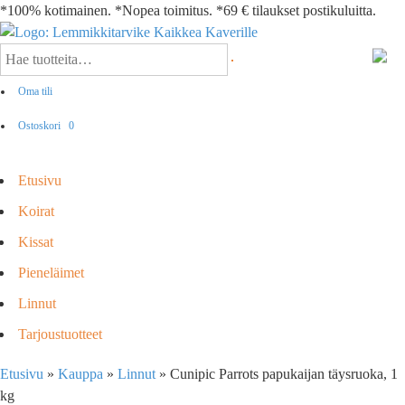
*100% kotimainen. *Nopea toimitus. *69 € tilaukset postikuluitta.
Oma tili
Ostoskori
0
Etusivu
Koirat
Kissat
Pieneläimet
Linnut
Tarjoustuotteet
Etusivu
»
Kauppa
»
Linnut
»
Cunipic Parrots papukaijan täysruoka, 1
kg