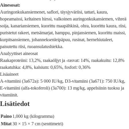
Ainesosat:
Auringonkukansiemenet, saflori, täysjyväriisi, tattari, kaura,
hopeamaissi, keltainen hirssi, valkoinen auringonkukansiemen, vihreä
soija, kanariansiemen, kuorittu maapähkinä, ohra, kuorittu kaura, riisi,
puristetut rakeet, metsämarjat, hamppu, pinjansiemen, kuorittu maissi,
kurpitsansiemen, johanneksenleipäpuu, rusinat, hernehiutaleet,
paisutettu riisi, ruoansulatushiekka.
Analyyttiset aineosat
Raakaproteiini: 13,2%, raakaöljyt ja -rasvat: 14%, raakakuitu: 12,8%
raakatuhka: 4,8%, kalsium: 0,65%, fosfori: 0,36%
Lisäaineet
A-vitamiini (3a672a): 5 000 IU/kg, D3-vitamiini (3a671): 750 IU/kg,
E-vitamiini (alfa-tokoferoli) (3a700): 13 mg/kg, appelsiinin tuoksu ja
vitamiinit.
Lisätiedot
Paino
1,000 kg (kilogramma)
Mitat
30 × 15 × 7 cm (senttimetri)