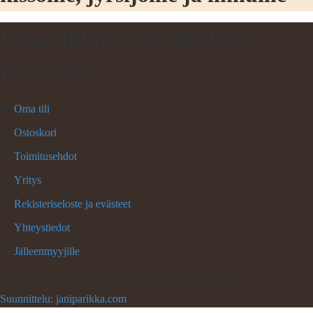
Lemmikkitarvike Kaikkea
Kaverille
Oma tili
Ostoskori
Toimitusehdot
Yritys
Rekisteriseloste ja evästeet
Yhteystiedot
Jälleenmyyjille
©
Copyright 2026 Lemmikkitarvike Kaikkea Kaverille
Suunnittelu: janiparikka.com