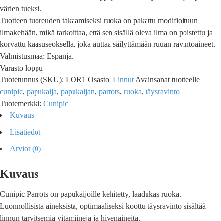
värien tueksi.
Tuotteen tuoreuden takaamiseksi ruoka on pakattu modifioituun
ilmakehään, mikä tarkoittaa, että sen sisällä oleva ilma on poistettu ja
korvattu kaasuseoksella, joka auttaa säilyttämään ruuan ravintoaineet.
Valmistusmaa: Espanja.
Varasto loppu
Tuotetunnus (SKU):
LOR1
Osasto:
Linnut
Avainsanat tuotteelle
cunipic
,
papukaija
,
papukaijan
,
parrots
,
ruoka
,
täysravinto
Tuotemerkki:
Cunipic
Kuvaus
Lisätiedot
Arviot (0)
Kuvaus
Cunipic Parrots on papukaijoille kehitetty, laadukas ruoka.
Luonnollisista aineksista, optimaaliseksi koottu täysravinto sisältää
linnun tarvitsemia vitamiineja ja hivenaineita.