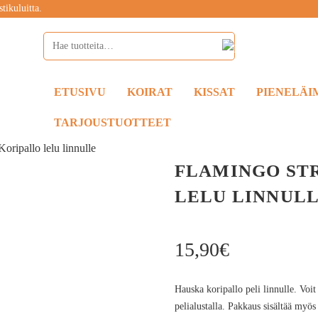
tikuluitta.
ETUSIVU
KOIRAT
KISSAT
PIENELÄI
TARJOUSTUOTTEET
oripallo lelu linnulle
FLAMINGO ST
LELU LINNUL
15,90
€
Hauska koripallo peli linnulle. Voit
pelialustalla. Pakkaus sisältää myös