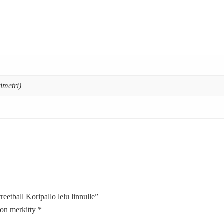
imetri)
eetball Koripallo lelu linnulle”
t on merkitty
*