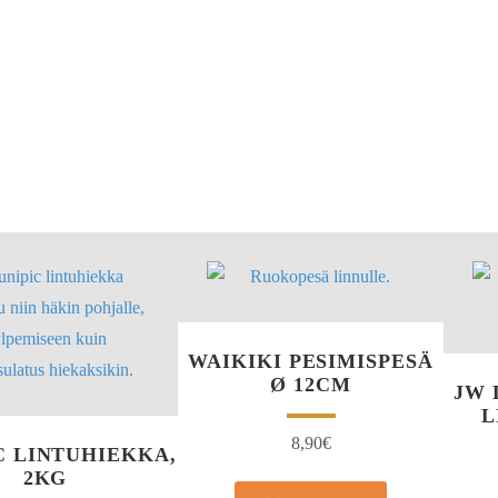
WAIKIKI PESIMISPESÄ
Ø 12CM
JW 
L
8,90
€
C LINTUHIEKKA,
2KG