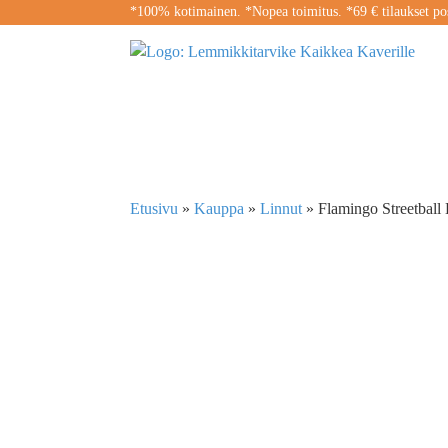
*100% kotimainen. *Nopea toimitus. *69 € tilaukset pos
Etusivu
»
Kauppa
»
Linnut
»
Flamingo Streetball K