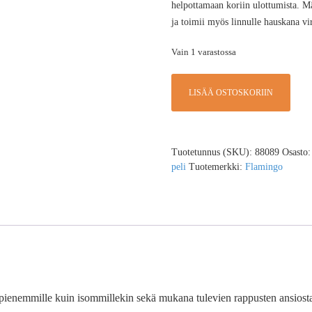
helpottamaan koriin ulottumista. Mä
ja toimii myös linnulle hauskana vi
Vain 1 varastossa
LISÄÄ OSTOSKORIIN
Tuotetunnus (SKU):
88089
Osasto
peli
Tuotemerkki:
Flamingo
in pienemmille kuin isommillekin sekä mukana tulevien rappusten ansiost