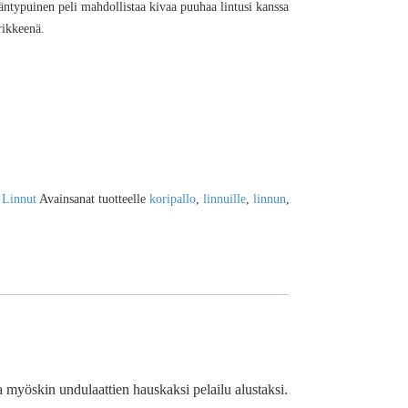
ntypuinen peli mahdollistaa kivaa puuhaa lintusi kanssa
rikkeenä.
:
Linnut
Avainsanat tuotteelle
koripallo
,
linnuille
,
linnun
,
a myöskin undulaattien hauskaksi pelailu alustaksi.