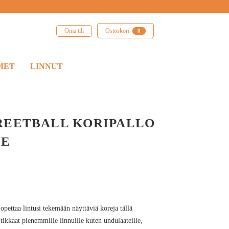
Oma tili
Ostoskori
0
MET
LINNUT
REETBALL KORIPALLO
LE
 opettaa lintusi tekemään näyttäviä koreja tällä
 tikkaat pienemmille linnuille kuten undulaateille,