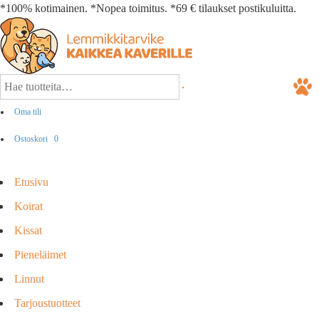
*100% kotimainen. *Nopea toimitus. *69 € tilaukset postikuluitta.
Oma tili
Ostoskori
0
Etusivu
Koirat
Kissat
Pieneläimet
Linnut
Tarjoustuotteet