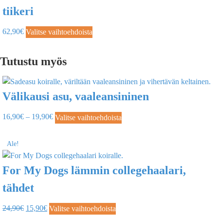
tiikeri
62,90
€
Valitse vaihtoehdoista
Tutustu myös
Välikausi asu, vaaleansininen
16,90
€
–
19,90
€
Valitse vaihtoehdoista
Ale!
For My Dogs lämmin collegehaalari,
tähdet
24,90
€
15,90
€
Valitse vaihtoehdoista