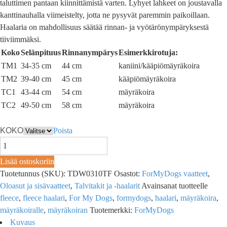
taluttimen pantaan kiinnittämistä varten. Lyhyet lahkeet on joustavalla
kanttinauhalla viimeistelty, jotta ne pysyvät paremmin paikoillaan.
Haalaria on mahdollisuus säätää rinnan- ja vyötärönympäryksestä
tiiviimmäksi.
Koko
Selänpituus
Rinnanympärys
Esimerkkirotuja:
TM1
34-35 cm
44 cm
kaniini/kääpiömäyräkoira
TM2
39-40 cm
45 cm
kääpiömäyräkoira
TC1
43-44 cm
54 cm
mäyräkoira
TC2
49-50 cm
58 cm
mäyräkoira
KOKO
Poista
Lisää ostoskoriin
Tuotetunnus (SKU):
TDW0310TF
Osastot:
ForMyDogs vaatteet
,
Oloasut ja sisävaatteet
,
Talvitakit ja -haalarit
Avainsanat tuotteelle
fleece
,
fleece haalari
,
For My Dogs
,
formydogs
,
haalari
,
mäyräkoira
,
mäyräkoiralle
,
mäyräkoiran
Tuotemerkki:
ForMyDogs
Kuvaus