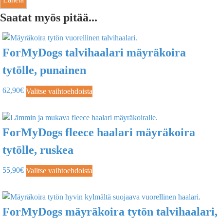
Saatat myös pitää...
ForMyDogs talvihaalari mäyräkoira
tytölle, punainen
62,90
€
Valitse vaihtoehdoista
ForMyDogs fleece haalari mäyräkoira
tytölle, ruskea
55,90
€
Valitse vaihtoehdoista
ForMyDogs mäyräkoira tytön talvihaalari,