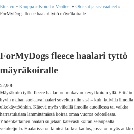
Etusivu
»
Kauppa
»
Koirat
»
Vaatteet
»
Oloasut ja sisävaatteet
»
ForMyDogs fleece haalari tyttö mäyräkoiralle
ForMyDogs fleece haalari tyttö
mäyräkoiralle
52,90
€
Mäyräkoira tytön fleece haalari on mukavan kevyt koiran yllä. Erittäin
hyvin mahan suojaava haalari soveltuu niin sisä – kuin kuivilla ilmoilla
ulkokäyttöönkin. Kätevä myös viileillä ilmoilla autoillessa tai vaikka
harrastuksissa lämmittämässä koiraa omaa vuoroa odotellessa.
Yhdenkertainen haalari suljetaan kätevästi koiran selänpäältä
vetoketjulla. Haalarissa on kiinteä korkea kaulus, jossa on myös aukko