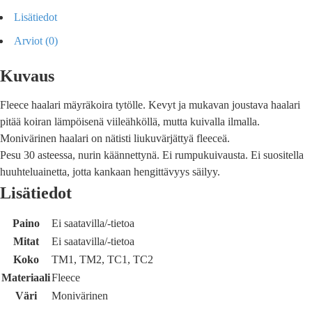
Lisätiedot
Arviot (0)
Kuvaus
Fleece haalari mäyräkoira tytölle. Kevyt ja mukavan joustava haalari
pitää koiran lämpöisenä viileähköllä, mutta kuivalla ilmalla.
Monivärinen haalari on nätisti liukuvärjättyä fleeceä.
Pesu 30 asteessa, nurin käännettynä. Ei rumpukuivausta. Ei suositella
huuhteluainetta, jotta kankaan hengittävyys säilyy.
Lisätiedot
Paino
Ei saatavilla/-tietoa
Mitat
Ei saatavilla/-tietoa
Koko
TM1, TM2, TC1, TC2
Materiaali
Fleece
Väri
Monivärinen