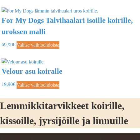
For My Dogs Talvihaalari isoille koirille,
uroksen malli
69,90
€
Valitse vaihtoehdoista
Velour asu koiralle
19,90
€
Valitse vaihtoehdoista
Lemmikkitarvikkeet koirille,
kissoille, jyrsijöille ja linnuille